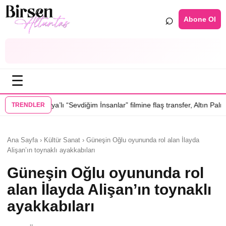
⌕
Abone Ol
☰
Sevdiğim İnsanlar” filmine flaş transfer, Altın Palmiye’li Vlad Ivanov kad
TRENDLER
Ana Sayfa › Kültür Sanat › Güneşin Oğlu oyununda rol alan İlayda
Alişan’ın toynaklı ayakkabıları
Güneşin Oğlu oyununda rol
alan İlayda Alişan’ın toynaklı
ayakkabıları