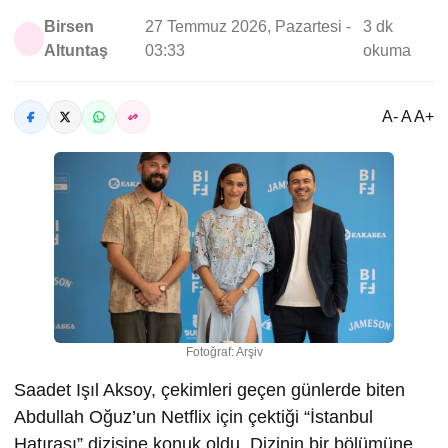
Birsen
27 Temmuz 2026, Pazartesi -
3 dk
Altuntaş
03:33
okuma
A- A A+
Fotoğraf: Arşiv
Saadet Işıl Aksoy, çekimleri geçen günlerde biten
Abdullah Oğuz’un Netflix için çektiği “İstanbul
Hatırası” dizisine konuk oldu. Dizinin bir bölümüne