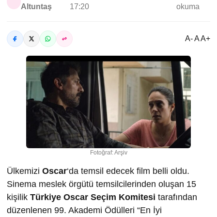
Altuntaş
17:20
okuma
A- A A+
Fotoğraf: Arşiv
Ülkemizi
Oscar
‘da temsil edecek film belli oldu.
Sinema meslek örgütü temsilcilerinden oluşan 15
kişilik
Türkiye Oscar Seçim Komitesi
tarafından
düzenlenen 99. Akademi Ödülleri “En İyi