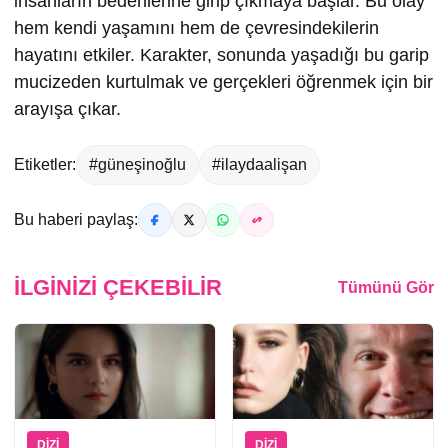
insanların bedenlerine girip çıkmaya başlar. Bu olay
hem kendi yaşamını hem de çevresindekilerin
hayatını etkiler. Karakter, sonunda yaşadığı bu garip
mucizeden kurtulmak ve gerçekleri öğrenmek için bir
arayışa çıkar.
Etiketler:
#güneşinoğlu
#ilaydaalişan
Bu haberi paylaş:
İLGINIZI ÇEKEBILIR
Tümünü Gör
DIZI
DIZI