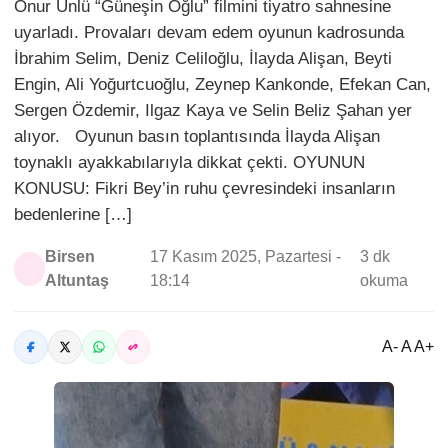
Onur Ünlü “Güneşin Oğlu” filmini tiyatro sahnesine
uyarladı. Provaları devam edem oyunun kadrosunda
İbrahim Selim, Deniz Celiloğlu, İlayda Alişan, Beyti
Engin, Ali Yoğurtcuoğlu, Zeynep Kankonde, Efekan Can,
Sergen Özdemir, Ilgaz Kaya ve Selin Beliz Şahan yer
alıyor. Oyunun basın toplantısında İlayda Alişan
toynaklı ayakkabılarıyla dikkat çekti. OYUNUN
KONUSU: Fikri Bey’in ruhu çevresindeki insanların
bedenlerine […]
Birsen
17 Kasım 2025, Pazartesi -
3 dk
Altuntaş
18:14
okuma
A- A A+