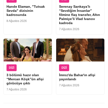
Hande Elaman, "Tutsak
Serenay Sarıkaya’lı
Sevda" dizisinin
“Sevdiğim İnsanlar”
kadrosunda
filmine flaş transfer, Altın
Palmiye’li Vlad Ivanov
8 Ağustos 2026
kadroda
7 Ağustos 2026
DIZI
DIZI
3 bölümü hazır olan
İmroz'da Bahar'ın afişi
“Mercan Köşk”ün afişi
yayınlandı
görücüye çıktı
7 Ağustos 2026
7 Ağustos 2026