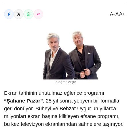
A- A A+
Fotoğraf: Arşiv
Ekran tarihinin unutulmaz eğlence programı
“
Ş
ahane Pazar”
, 25 yıl sonra yepyeni bir formatla
geri dönüyor. Süheyl ve Behzat Uygur’un yıllarca
milyonları ekran başına kilitleyen efsane programı,
bu kez televizyon ekranlarından sahnelere taşınıyor.