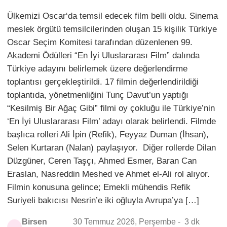
Ülkemizi Oscar‘da temsil edecek film belli oldu. Sinema
meslek örgütü temsilcilerinden oluşan 15 kişilik Türkiye
Oscar Seçim Komitesi tarafından düzenlenen 99.
Akademi Ödülleri “En İyi Uluslararası Film” dalında
Türkiye adayını belirlemek üzere değerlendirme
toplantısı gerçekleştirildi. 17 filmin değerlendirildiği
toplantıda, yönetmenliğini Tunç Davut’un yaptığı
“Kesilmiş Bir Ağaç Gibi” filmi oy çokluğu ile Türkiye’nin
‘En İyi Uluslararası Film’ adayı olarak belirlendi. Filmde
başlıca rolleri Ali İpin (Refik), Feyyaz Duman (İhsan),
Selen Kurtaran (Nalan) paylaşıyor. Diğer rollerde Dilan
Düzgüner, Ceren Taşçı, Ahmed Esmer, Baran Can
Eraslan, Nasreddin Meshed ve Ahmet el-Ali rol alıyor.
Filmin konusuna gelince; Emekli mühendis Refik
Suriyeli bakıcısı Nesrin’e iki oğluyla Avrupa’ya […]
Birsen
30 Temmuz 2026, Perşembe -
3 dk