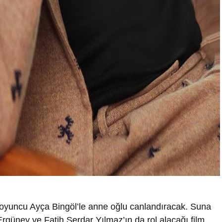
 oyuncu Ayça Bingöl’le anne oğlu canlandıracak. Suna
güney ve Fatih Serdar Yılmaz’ın da rol alacağı film