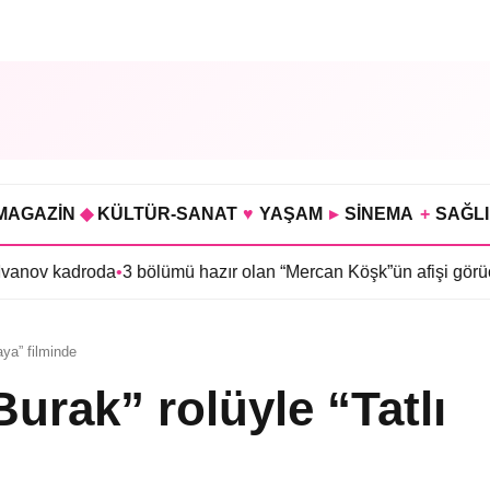
MAGAZİN
◆
KÜLTÜR-SANAT
♥
YAŞAM
▸
SİNEMA
+
SAĞL
roda
•
3 bölümü hazır olan “Mercan Köşk”ün afişi görücüye çıktı
•
İm
aya” filminde
urak” rolüyle “Tatlı