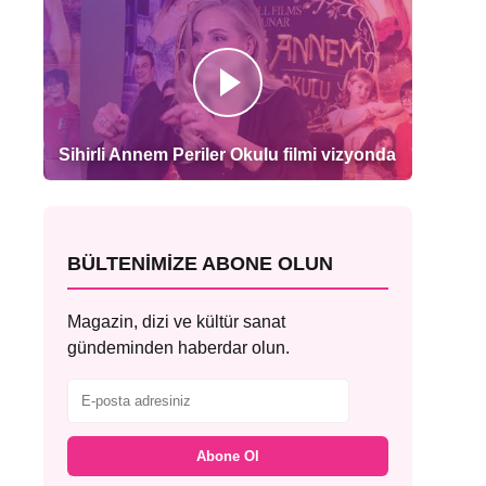
Sihirli Annem Periler Okulu filmi vizyonda
BÜLTENIMIZE ABONE OLUN
Magazin, dizi ve kültür sanat
gündeminden haberdar olun.
Abone Ol