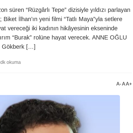
ezon süren “Rüzgârlı Tepe” dizisiyle yıldızı parlayan
Biket İlhan’ın yeni filmi “Tatlı Maya”yla setlere
t vereceği iki kadının hikâyesinin ekseninde
ıldırım “Burak” rolüne hayat verecek. ANNE OĞLU
 Gökberk […]
 dk okuma
A- A A+