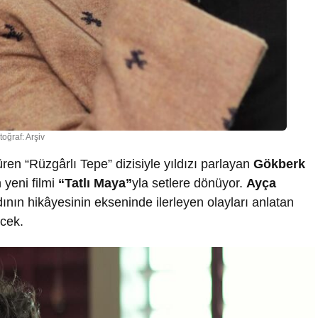
toğraf: Arşiv
süren “Rüzgârlı Tepe” dizisiyle yıldızı parlayan
Gökberk
 yeni filmi
“Tatlı Maya”
yla setlere dönüyor.
Ayça
dının hikâyesinin ekseninde ilerleyen olayları anlatan
ecek.