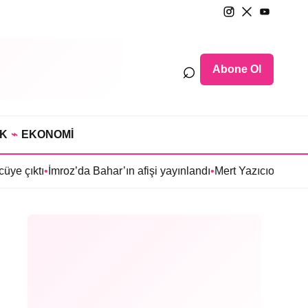
⌕
Abone Ol
IK
⌁
EKONOMİ
roz’da Bahar’ın afişi yayınlandı
•
Mert Yazıcıoğlu’nun Aras dizisi