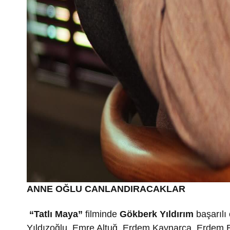
ANNE OĞLU CANLANDIRACAKLAR
“Tatlı Maya”
filminde
Gökberk Yıldırım
başarılı
Yıldızoğlu, Emre Altuğ, Erdem Kaynarca, Erdem Er