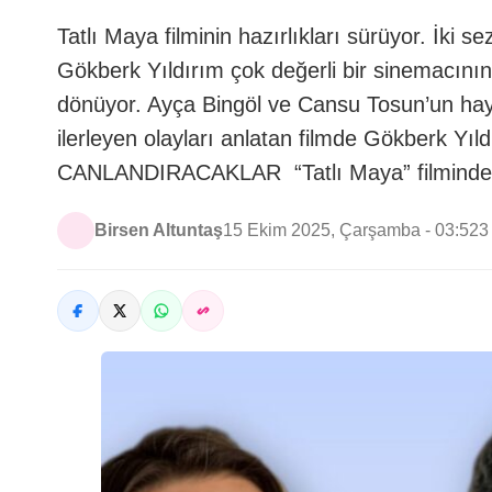
Tatlı Maya filminin hazırlıkları sürüyor. İki s
Gökberk Yıldırım çok değerli bir sinemacının; 
dönüyor. Ayça Bingöl ve Cansu Tosun’un haya
ilerleyen olayları anlatan filmde Gökberk Y
CANLANDIRACAKLAR “Tatlı Maya” filminde
Birsen Altuntaş
15 Ekim 2025, Çarşamba - 03:52
3