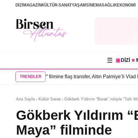
DİZİ
MAGAZİN
KÜLTÜR-SANAT
YAŞAM
SİNEMA
SAĞLIK
EKONOMİ
☰
▣
DİZİ
★
İnsanlar” filmine flaş transfer, Altın Palmiye’li Vlad Ivanov kad
TRENDLER
Ana Sayfa › Kültür Sanat › Gökberk Yıldırım “Burak” rolüyle “Tatlı M
Gökberk Yıldırım “B
Maya” filminde