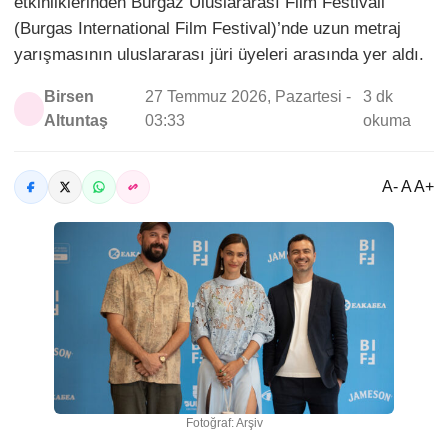
etkinliklerinden Burgaz Uluslararası Film Festivali
(Burgas International Film Festival)’nde uzun metraj
yarışmasının uluslararası jüri üyeleri arasında yer aldı.
Birsen
27 Temmuz 2026, Pazartesi -
3 dk
Altuntaş
03:33
okuma
A- A A+
Fotoğraf: Arşiv