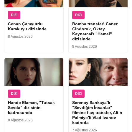
DIZI
DIZI
Cenan Çamyurdu
Bomba transfer! Caner
Karakuyu dizisinde
Cindoruk, Oktay
Kaynarcal'ı "Hamal"
8 Ağustos 2026
dizisinde
8 Ağustos 2026
DIZI
DIZI
Hande Elaman, "Tutsak
Serenay Sarıkaya’lı
Sevda" dizisinin
“Sevdiğim İnsanlar”
kadrosunda
filmine flaş transfer, Altın
Palmiye’li Vlad Ivanov
8 Ağustos 2026
kadroda
7 Ağustos 2026