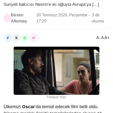
Suriyeli bakıcısı Nesrin’e iki oğluyla Avrupa’ya […]
Birsen
30 Temmuz 2026, Perşembe -
3 dk
Altuntaş
17:20
okuma
A- A A+
Fotoğraf: Arşiv
Ülkemizi
Oscar
‘da temsil edecek film belli oldu.