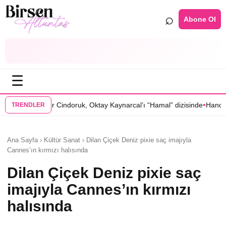
⌕
Abone Ol
☰
•
doruk, Oktay Kaynarcal’ı “Hamal” dizisinde
Hande Elaman, “Tutsak Sev
TRENDLER
Ana Sayfa › Kültür Sanat › Dilan Çiçek Deniz pixie saç imajıyla
Cannes’ın kırmızı halısında
Dilan Çiçek Deniz pixie saç
imajıyla Cannes’ın kırmızı
halısında