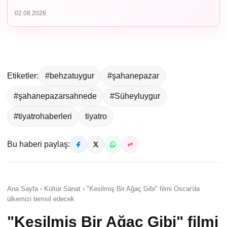
02.08.2026
Etiketler:
#behzatuygur
#şahanepazar
#şahanepazarsahnede
#Süheyluygur
#tiyatrohaberleri
tiyatro
Bu haberi paylaş:
Ana Sayfa › Kültür Sanat › "Kesilmiş Bir Ağaç Gibi" filmi Oscar'da
ülkemizi temsil edecek
"Kesilmiş Bir Ağaç Gibi" filmi