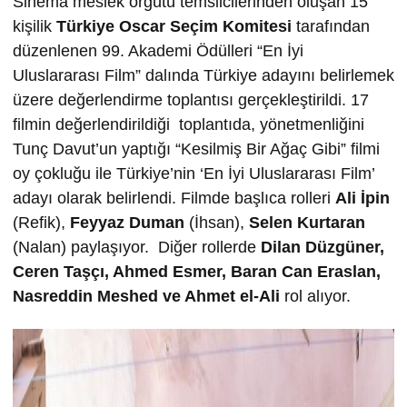
Sinema meslek örgütü temsilcilerinden oluşan 15
kişilik
Türkiye Oscar Seçim Komitesi
tarafından
düzenlenen 99. Akademi Ödülleri “En İyi
Uluslararası Film” dalında Türkiye adayını belirlemek
üzere değerlendirme toplantısı gerçekleştirildi. 17
filmin değerlendirildiği toplantıda, yönetmenliğini
Tunç Davut’un yaptığı “Kesilmiş Bir Ağaç Gibi” filmi
oy çokluğu ile Türkiye’nin ‘En İyi Uluslararası Film’
adayı olarak belirlendi. Filmde başlıca rolleri
Ali İpin
(Refik),
Feyyaz Duman
(İhsan),
Selen Kurtaran
(Nalan) paylaşıyor. Diğer rollerde
Dilan Düzgüner,
Ceren Taşçı,
Ahmed Esmer,
Baran Can Eraslan,
Nasreddin Meshed ve
Ahmet el-Ali
rol alıyor.