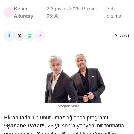
Birsen
2 Ağustos 2026, Pazar -
3 dk
Altuntaş
06:08
okuma
A- A A+
Fotoğraf: Arşiv
Ekran tarihinin unutulmaz eğlence programı
“
Ş
ahane Pazar”
, 25 yıl sonra yepyeni bir formatla
geri dönüyor. Süheyl ve Behzat Uygur’un yıllarca