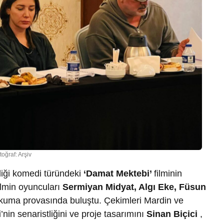
toğraf: Arşiv
ndiği komedi türündeki
‘Damat Mektebi’
filminin
ilmin oyuncuları
Sermiyan Midyat, Algı Eke, Füsun
uma provasında buluştu. Çekimleri Mardin ve
i
’nin senaristliğini ve proje tasarımını
Sinan Biçici
,