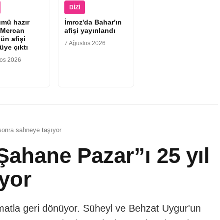
DIZI
ümü hazır
İmroz'da Bahar'ın
“Mercan
afişi yayınlandı
ün afişi
7 Ağustos 2026
üye çıktı
tos 2026
sonra sahneye taşıyor
ahane Pazar”ı 25 yıl
yor
rmatla geri dönüyor. Süheyl ve Behzat Uygur'un