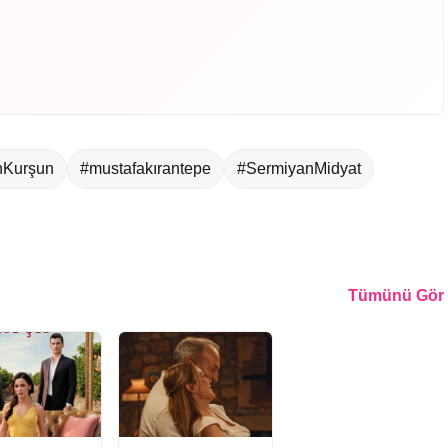
nKurşun
#mustafakırantepe
#SermiyanMidyat
Tümünü Gör