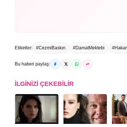
Etiketler:
#CezmiBaskın
#DamatMektebi
#Haka
Bu haberi paylaş:
İLGINIZI ÇEKEBILIR