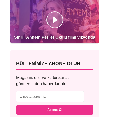
Sihirli Annem Periler Okulu filmi vizyonda
BÜLTENIMIZE ABONE OLUN
Magazin, dizi ve kültür sanat
gündeminden haberdar olun.
Abone Ol