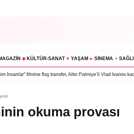
MAGAZİN
◆
KÜLTÜR-SANAT
♥
YAŞAM
▸
SİNEMA
+
SAĞL
 filmine flaş transfer, Altın Palmiye’li Vlad Ivanov kadroda
•
3 böl
pıldı
minin okuma provası