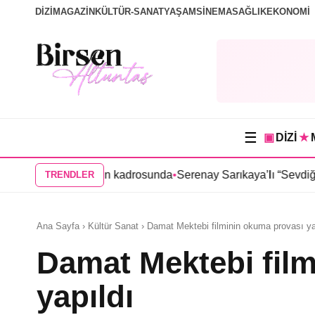
DİZİ
MAGAZİN
KÜLTÜR-SANAT
YAŞAM
SİNEMA
SAĞLIK
EKONOMİ
☰
▣
DİZİ
★
a” dizisinin kadrosunda
•
Serenay Sarıkaya’lı “Sevdiğim İnsanlar”
TRENDLER
Ana Sayfa › Kültür Sanat › Damat Mektebi filminin okuma provası ya
Damat Mektebi fil
yapıldı