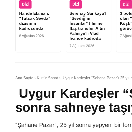
DIZI
DIZI
DIZI
Hande Elaman,
Serenay Sarıkaya’lı
3 böl
"Tutsak Sevda"
“Sevdiğim
olan 
dizisinin
İnsanlar” filmine
Köşk”
kadrosunda
flaş transfer, Altın
görüc
Palmiye’li Vlad
8 Ağustos 2026
7 Ağus
Ivanov kadroda
7 Ağustos 2026
Ana Sayfa › Kültür Sanat › Uygur Kardeşler “Şahane Pazar”ı 25 yıl 
Uygur Kardeşler “Ş
sonra sahneye taşı
“Şahane Pazar”, 25 yıl sonra yepyeni bir fo