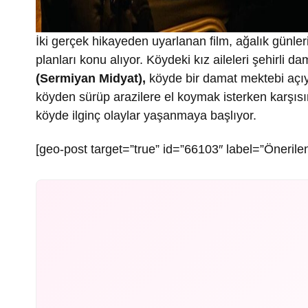
İki gerçek hikayeden uyarlanan film, ağalık günleri
planları konu alıyor. Köydeki kız aileleri şehirli 
(Sermiyan Midyat),
köyde bir damat mektebi aç
köyden sürüp arazilere el koymak isterken karşıs
köyde ilginç olaylar yaşanmaya başlıyor.
[geo-post target=”true” id=”66103″ label=”Önerilen