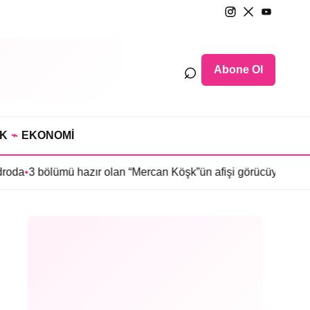
⌕
Abone Ol
IK
⌁
EKONOMİ
ümü hazır olan “Mercan Köşk”ün afişi görücüye çıktı
•
İmroz’da Ba