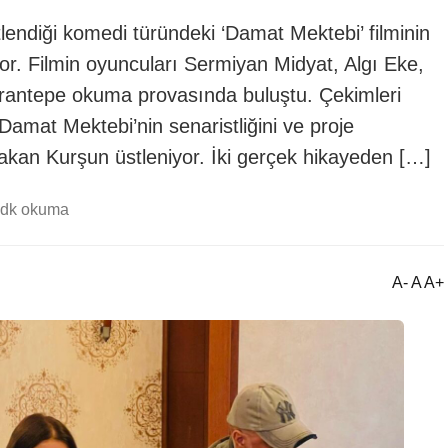
endiği komedi türündeki ‘Damat Mektebi’ filminin
r. Filmin oyuncuları Sermiyan Midyat, Algı Eke,
rantepe okuma provasında buluştu. Çekimleri
amat Mektebi’nin senaristliğini ve proje
Hakan Kurşun üstleniyor. İki gerçek hikayeden […]
 dk okuma
A- A A+