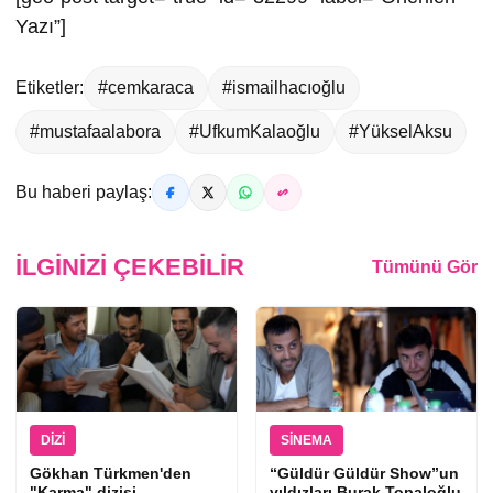
Yazı”]
Etiketler:
#cemkaraca
#ismailhacıoğlu
#mustafaalabora
#UfkumKalaoğlu
#YükselAksu
Bu haberi paylaş:
İLGINIZI ÇEKEBILIR
Tümünü Gör
DIZI
SINEMA
Gökhan Türkmen'den
“Güldür Güldür Show”un
"Karma" dizisi
yıldızları Burak Topaloğlu