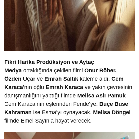
Fikri Harika Prodüksiyon ve Aytaç
Medya
ortaklığında çekilen filmi
Onur Böber,
Özden Uçar
ve
Emrah Saltık
kaleme aldı.
Cem
Karaca
’nın oğlu
Emrah Karaca
ve yakın çevresinin
danışmanlığını yaptığı filmde
Melisa Aslı Pamuk
Cem Karaca’nın eşlerinden Feride’ye,
Buçe Buse
Kahraman
ise Esma’yı oynayacak.
Melisa Dönge
l
filmde Emel Sayın’a hayat verecek.