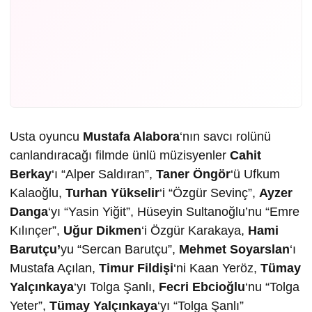
Usta oyuncu
Mustafa Alabora
‘nın savcı rolünü
canlandıracağı filmde ünlü müzisyenler
Cahit
Berkay
‘ı “Alper Saldıran”,
Taner Öngör
‘ü Ufkum
Kalaoğlu,
Turhan Yükselir
‘i “Özgür Sevinç”,
Ayzer
Danga
‘yı “Yasin Yiğit”, Hüseyin Sultanoğlu’nu “Emre
Kılınçer”,
Uğur Dikmen
‘i Özgür Karakaya,
Hami
Barutçu’
yu “Sercan Barutçu”,
Mehmet Soyarslan
‘ı
Mustafa Açılan,
Timur Fildişi
‘ni Kaan Yeröz,
Tümay
Yalçınkaya
‘yı Tolga Şanlı,
Fecri Ebcioğlu
‘nu “Tolga
Yeter”,
Tümay Yalçınkaya
‘yı “Tolga Şanlı”