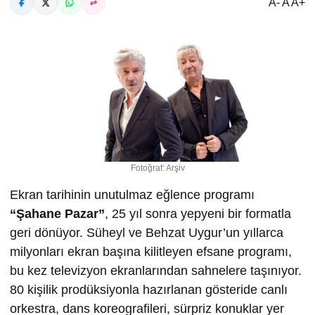
A- A A+
Fotoğraf: Arşiv
Ekran tarihinin unutulmaz eğlence programı
“
Ş
ahane Pazar”
, 25 yıl sonra yepyeni bir formatla
geri dönüyor. Süheyl ve Behzat Uygur’un yıllarca
milyonları ekran başına kilitleyen efsane programı,
bu kez televizyon ekranlarından sahnelere taşınıyor.
80 kişilik prodüksiyonla hazırlanan gösteride canlı
orkestra, dans koreografileri, sürpriz konuklar yer