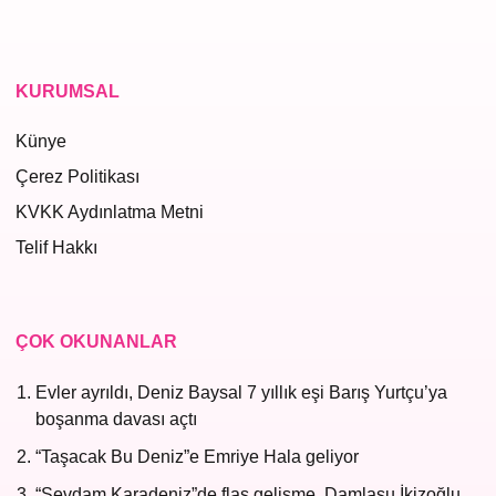
KURUMSAL
Künye
Çerez Politikası
KVKK Aydınlatma Metni
Telif Hakkı
ÇOK OKUNANLAR
Evler ayrıldı, Deniz Baysal 7 yıllık eşi Barış Yurtçu’ya
boşanma davası açtı
“Taşacak Bu Deniz”e Emriye Hala geliyor
“Sevdam Karadeniz”de flaş gelişme, Damlasu İkizoğlu