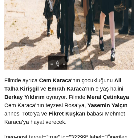
Filmde ayrıca
Cem Karaca
‘nın çocukluğunu
Ali
Talha Kirişgil
ve
Emrah Karaca
‘nın 9 yaş halini
Berkay Yıldırım
oynuyor. Filmde
Meral Çetinkaya
Cem Karaca’nın teyzesi Rosa’ya,
Yasemin Yalçın
annesi Toto’ya ve
Fikret Kuşkan
babası Mehmet
Karaca’ya hayat verecek.
[geo-post target=”true” id=”32299″ label=”Önerilen