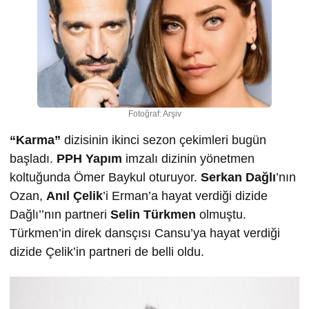
Fotoğraf: Arşiv
“Karma”
dizisinin ikinci sezon çekimleri bugün
başladı.
PPH Yapım
imzalı dizinin yönetmen
koltuğunda Ömer Baykul oturuyor.
Serkan Dağlı
’nın
Ozan,
Anıl Çelik
’i Erman’a hayat verdiği dizide
Dağlı’’nın partneri
Selin Türkmen
olmuştu.
Türkmen’in direk dansçısı Cansu’ya hayat verdiği
dizide Çelik’in partneri de belli oldu.