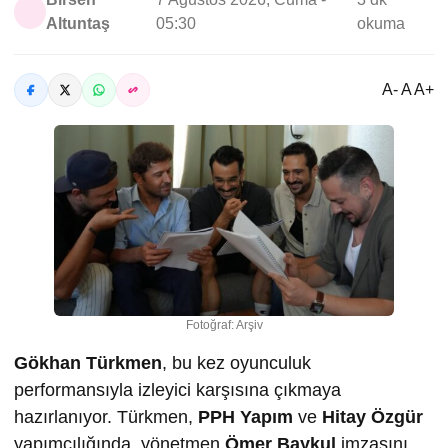
Altuntaş
05:30
okuma
A- A A+
Fotoğraf: Arşiv
Gökhan Türkmen
, bu kez oyunculuk
performansıyla izleyici karşısına çıkmaya
hazırlanıyor. Türkmen,
PPH Yapım
ve
Hitay Özgür
yapımcılığında, yönetmen
Ömer Baykul
imzasını