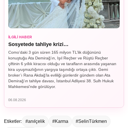
İLGILI HABER
Sosyetede tahliye krizi…
Como’daki 3 gün süren 165 milyon TL’lik düğününü
konuştuğu Ata Demirağ’ın, Işıl Reçber ve Rüştü Reçber
çiftinin 6 yıllık kiracısı olduğu ve tarafların arasında yaşanan
kira uyuşmazlığının yargıya taşındığı ortaya çıktı. Gemi
broker’ı Rana Akdağ’la evliliği günlerdir gündem olan Ata
Demirağ’ın tahliye davası, İstanbul Adliyesi 38. Sulh Hukuk
Mahkemesi'nde görülüyor.
06.08.2026
Etiketler:
#anılçelik
#Karma
#SelinTürkmen