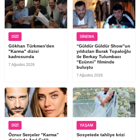
DIZI
SINEMA
Gökhan Türkmen'den
“Güldür Güldür Show”un
"Karma" dizisi
yıldızları Burak Topaloğlu
kadrosunda
ile Berkay Tulumbacı
“Ecünni” filminde
7 Ağustos 2026
buluştu
7 Ağustos 2026
DIZI
YAŞAM
Öznur Serçeler “Karma”
Sosyetede tahliye krizi
dizisinde Anıl Çelik