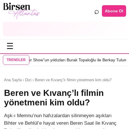
⌕
Abone Ol
☰
 Show”un yıldızları Burak Topaloğlu ile Berkay Tulumbacı “Ecünni” film
TRENDLER
Ana Sayfa › Dizi › Beren ve Kıvanç’lı filmin yönetmeni kim oldu?
Beren ve Kıvanç’lı filmin
yönetmeni kim oldu?
Aşk-ı Memnu’nun hafızalardan silinmeyen aşıkları
Bihter ve Behlül’e hayat veren Beren Saat ile Kıvanç