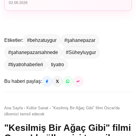
02.08.2026
Etiketler:
#behzatuygur
#şahanepazar
#şahanepazarsahnede
#Süheyluygur
#tiyatrohaberleri
tiyatro
Bu haberi paylaş:
Ana Sayfa › Kültür Sanat › "Kesilmiş Bir Ağaç Gibi" filmi Oscar'da
ülkemizi temsil edecek
"Kesilmiş Bir Ağaç Gibi" filmi