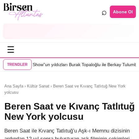
⌕
Abone Ol
☰
un yıldızları Burak Topaloğlu ile Berkay Tulumbacı “Ecünni” filminde b
TRENDLER
Ana Sayfa › Kültür Sanat › Beren Saat ve Kıvanç Tatlıtuğ New York
yolcusu
Beren Saat ve Kıvanç Tatlıtuğ
New York yolcusu
Beren Saat ile Kıvanç Tatlıtuğ’u Aşk-ı Memnu dizisinin
ardından 12 yıl sonra buluşturan aşk filminin çekimleri