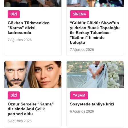
DIZI
SINEMA
Gökhan Türkmen'den
“Güldür Güldür Show”un
"Karma" dizisi
yıldızları Burak Topaloğlu
kadrosunda
ile Berkay Tulumbacı
“Ecünni” filminde
7 Ağustos 2026
buluştu
7 Ağustos 2026
DIZI
YAŞAM
Öznur Serçeler “Karma”
Sosyetede tahliye krizi
dizisinde Anıl Çelik
6 Ağustos 2026
partneri oldu
6 Ağustos 2026