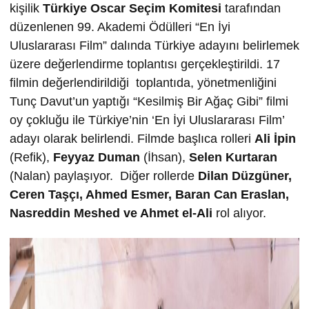
kişilik
Türkiye Oscar Seçim Komitesi
tarafından
düzenlenen 99. Akademi Ödülleri “En İyi
Uluslararası Film” dalında Türkiye adayını belirlemek
üzere değerlendirme toplantısı gerçekleştirildi. 17
filmin değerlendirildiği toplantıda, yönetmenliğini
Tunç Davut’un yaptığı “Kesilmiş Bir Ağaç Gibi” filmi
oy çokluğu ile Türkiye’nin ‘En İyi Uluslararası Film’
adayı olarak belirlendi. Filmde başlıca rolleri
Ali İpin
(Refik),
Feyyaz Duman
(İhsan),
Selen Kurtaran
(Nalan) paylaşıyor. Diğer rollerde
Dilan Düzgüner,
Ceren Taşçı,
Ahmed Esmer,
Baran Can Eraslan,
Nasreddin Meshed ve
Ahmet el-Ali
rol alıyor.