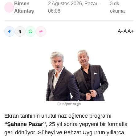
Birsen
2 Ağustos 2026, Pazar -
3 dk
Altuntaş
06:08
okuma
A- A A+
Fotoğraf: Arşiv
Ekran tarihinin unutulmaz eğlence programı
“
Ş
ahane Pazar”
, 25 yıl sonra yepyeni bir formatla
geri dönüyor. Süheyl ve Behzat Uygur’un yıllarca