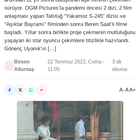
sürüyor. OGM Pictures’la pandemi öncesi 2 dizi, 2 film
anlaşması yapan Tatlıtuğ “Yakamoz S-245” dizisi ve
“Aşıklar Bayramı” filminden sonra Beren Saat’li filme
başladı. Yıllar sonra birlikte proje çekmenin mutluluğunu
yaşayan iki star oyuncu çekimlere titizlikle hazırlandı.
Gönenç Uyanık’ın […]
Birsen
22 Temmuz 2022, Cuma -
3 dk
Altuntaş
11:05
okuma
A- A A+