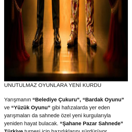
UNUTULMAZ OYUNLARA YENİ KURDU
Yarışmanın
“Belediye Çukuru”, “Bardak Oyunu”
ve
“Yüzük Oyunu”
gibi hafızalarda yer eden
yarışmaları da sahnede özel yeni kurgularıyla
yeniden hayat bulacak.
“
Ş
ahane Pazar Sahnede”
Türkiye
turnesi için hazırlıklarını sürdürüyor.