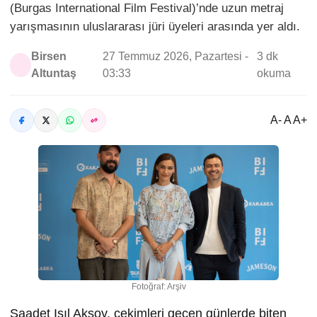
(Burgas International Film Festival)’nde uzun metraj
yarışmasının uluslararası jüri üyeleri arasında yer aldı.
Birsen
27 Temmuz 2026, Pazartesi -
3 dk
Altuntaş
03:33
okuma
A- A A+
Fotoğraf: Arşiv
Saadet Işıl Aksoy, çekimleri geçen günlerde biten