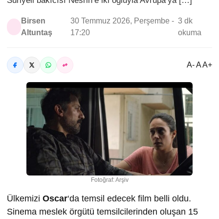
Suriyeli bakıcısı Nesrin’e iki oğluyla Avrupa’ya […]
Birsen
30 Temmuz 2026, Perşembe -
3 dk
Altuntaş
17:20
okuma
A- A A+
Fotoğraf: Arşiv
Ülkemizi
Oscar
‘da temsil edecek film belli oldu.
Sinema meslek örgütü temsilcilerinden oluşan 15