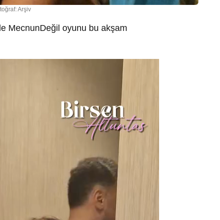
toğraf: Arşiv
 İle MecnunDeğil oyunu bu akşam