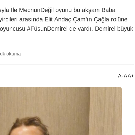
Leyla İle MecnunDeğil oyunu bu akşam Baba
cileri arasında Elit Andaç Çam’ın Çağla rolüne
i oyuncusu #FüsunDemirel de vardı. Demirel büyük
 dk okuma
A- A A+