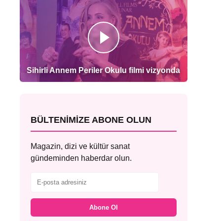
Sihirli Annem Periler Okulu filmi vizyonda
BÜLTENIMIZE ABONE OLUN
Magazin, dizi ve kültür sanat
gündeminden haberdar olun.
Abone Ol