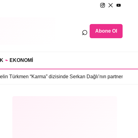
⌕
Abone Ol
IK
⌁
EKONOMİ
 “Karma” dizisinde Serkan Dağlı’nın partnerini canlandıracak
•
D