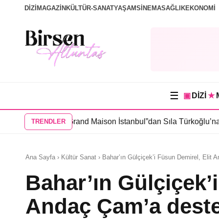
DİZİ
MAGAZİN
KÜLTÜR-SANAT
YAŞAM
SİNEMA
SAĞLIK
EKONOMİ
☰
▣
DİZİ
★
sin’li “Grand Maison İstanbul”dan Sıla Türkoğlu’na teklif
•
Sahra
TRENDLER
Ana Sayfa › Kültür Sanat › Bahar’ın Gülçiçek’i Füsun Demirel, Elit
Bahar’ın Gülçiçek’i
Andaç Çam’a dest