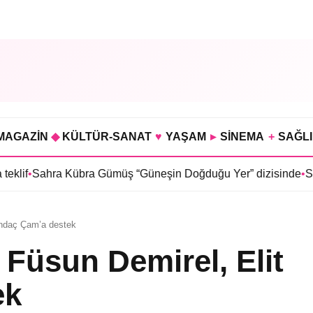
MAGAZİN
◆
KÜLTÜR-SANAT
♥
YAŞAM
▸
SİNEMA
+
SAĞL
 Kübra Gümüş “Güneşin Doğduğu Yer” dizisinde
•
Selin Türkmen
 Andaç Çam’a destek
 Füsun Demirel, Elit
ek