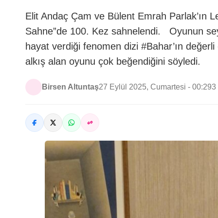
Elit Andaç Çam ve Bülent Emrah Parlak’ın 
Sahne”de 100. Kez sahnelendi. Oyunun seyir
hayat verdiği fenomen dizi #Bahar’ın değerl
alkış alan oyunu çok beğendiğini söyledi.
Birsen Altuntaş
27 Eylül 2025, Cumartesi - 00:29
3