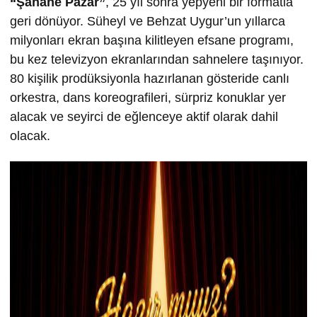
“
Ş
ahane Pazar”
, 25 yıl sonra yepyeni bir formatla
geri dönüyor. Süheyl ve Behzat Uygur’un yıllarca
milyonları ekran başına kilitleyen efsane programı,
bu kez televizyon ekranlarından sahnelere taşınıyor.
80 kişilik prodüksiyonla hazırlanan gösteride canlı
orkestra, dans koreografileri, sürpriz konuklar yer
alacak ve seyirci de eğlenceye aktif olarak dahil
olacak.