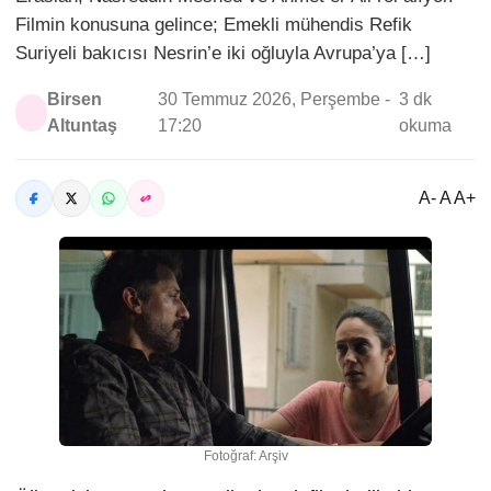
Filmin konusuna gelince; Emekli mühendis Refik
Suriyeli bakıcısı Nesrin’e iki oğluyla Avrupa’ya […]
Birsen
30 Temmuz 2026, Perşembe -
3 dk
Altuntaş
17:20
okuma
A- A A+
Fotoğraf: Arşiv