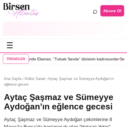
⌕
Abone Ol
☰
•
man, “Tutsak Sevda” dizisinin kadrosunda
Serenay Sarıkaya’lı “Sevdiği
TRENDLER
Ana Sayfa › Kültür Sanat › Aytaç Şaşmaz ve Sümeyye Aydoğan’ın
eğlence gecesi
Aytaç Şaşmaz ve Sümeyye
Aydoğan’ın eğlence gecesi
Aytaç Şaşmaz ve Sümeyye Aydoğan çekimlerine 8
Mayıs’ta Bursa’da başlanacak olan “Hatıran Yeter”