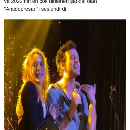
ve 2022’nin en çok dinlenen şarkısı olan
“Antidepresan”ı seslendirdi.