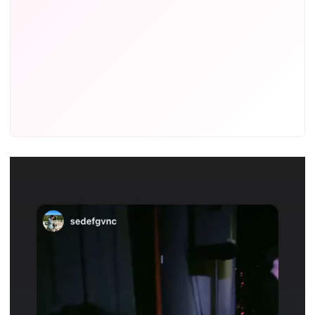
Video
oynatıcı