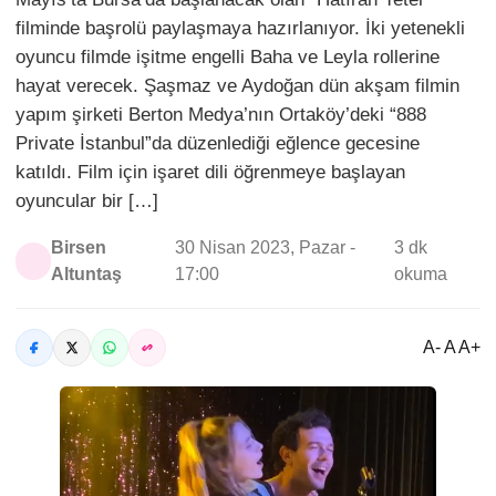
filminde başrolü paylaşmaya hazırlanıyor. İki yetenekli
oyuncu filmde işitme engelli Baha ve Leyla rollerine
hayat verecek. Şaşmaz ve Aydoğan dün akşam filmin
yapım şirketi Berton Medya’nın Ortaköy’deki “888
Private İstanbul”da düzenlediği eğlence gecesine
katıldı. Film için işaret dili öğrenmeye başlayan
oyuncular bir […]
Birsen
30 Nisan 2023, Pazar -
3 dk
Altuntaş
17:00
okuma
A- A A+