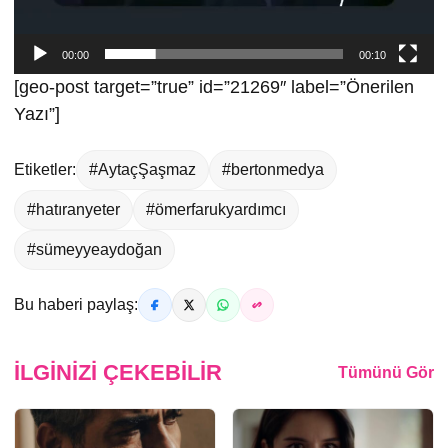
00:00
00:10
[geo-post target=”true” id=”21269″ label=”Önerilen
Yazı”]
Etiketler:
#AytaçŞaşmaz
#bertonmedya
#hatıranyeter
#ömerfarukyardımcı
#sümeyyeaydoğan
Bu haberi paylaş:
İLGINIZI ÇEKEBILIR
Tümünü Gör