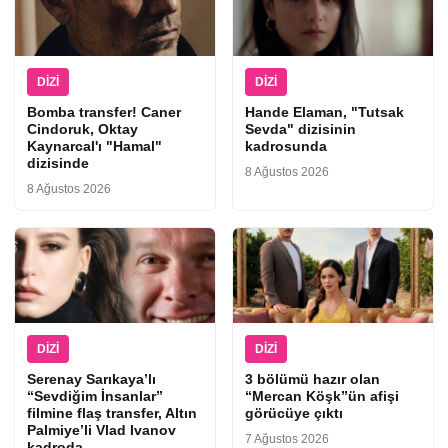
DIZI
DIZI
Bomba transfer! Caner
Hande Elaman, "Tutsak
Cindoruk, Oktay
Sevda" dizisinin
Kaynarcal'ı "Hamal"
kadrosunda
dizisinde
8 Ağustos 2026
8 Ağustos 2026
DIZI
DIZI
Serenay Sarıkaya’lı
3 bölümü hazır olan
“Sevdiğim İnsanlar”
“Mercan Köşk”ün afişi
filmine flaş transfer, Altın
görücüye çıktı
Palmiye’li Vlad Ivanov
7 Ağustos 2026
kadroda