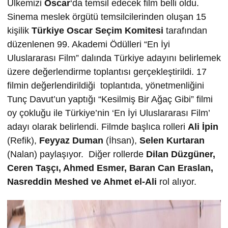
Ülkemizi
Oscar
‘da temsil edecek film belli oldu.
Sinema meslek örgütü temsilcilerinden oluşan 15
kişilik
Türkiye Oscar Seçim Komitesi
tarafından
düzenlenen 99. Akademi Ödülleri “En İyi
Uluslararası Film” dalında Türkiye adayını belirlemek
üzere değerlendirme toplantısı gerçekleştirildi. 17
filmin değerlendirildiği toplantıda, yönetmenliğini
Tunç Davut’un yaptığı “Kesilmiş Bir Ağaç Gibi” filmi
oy çokluğu ile Türkiye’nin ‘En İyi Uluslararası Film’
adayı olarak belirlendi. Filmde başlıca rolleri
Ali İpin
(Refik),
Feyyaz Duman
(İhsan),
Selen Kurtaran
(Nalan) paylaşıyor. Diğer rollerde
Dilan Düzgüner,
Ceren Taşçı,
Ahmed Esmer,
Baran Can Eraslan,
Nasreddin Meshed ve
Ahmet el-Ali
rol alıyor.