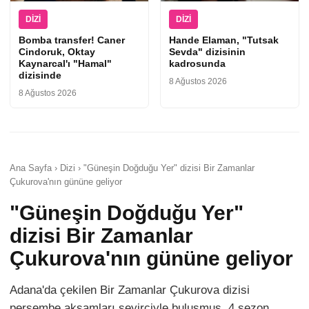
DIZI
DIZI
Bomba transfer! Caner
Hande Elaman, "Tutsak
Cindoruk, Oktay
Sevda" dizisinin
Kaynarcal'ı "Hamal"
kadrosunda
dizisinde
8 Ağustos 2026
8 Ağustos 2026
Ana Sayfa › Dizi › "Güneşin Doğduğu Yer" dizisi Bir Zamanlar
Çukurova'nın gününe geliyor
"Güneşin Doğduğu Yer"
dizisi Bir Zamanlar
Çukurova'nın gününe geliyor
Adana'da çekilen Bir Zamanlar Çukurova dizisi
perşembe akşamları seyirciyle buluşmuş, 4 sezon