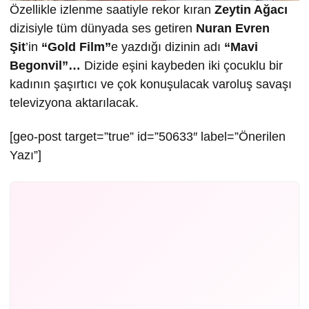
Özellikle izlenme saatiyle rekor kıran
Zeytin Ağacı
dizisiyle tüm dünyada ses getiren
Nuran Evren
Şit
’in
“Gold Film”
e yazdığı dizinin adı
“Mavi
Begonvil”…
Dizide eşini kaybeden iki çocuklu bir
kadının şaşırtıcı ve çok konuşulacak varoluş savaşı
televizyona aktarılacak.
[geo-post target=”true” id=”50633″ label=”Önerilen
Yazı”]