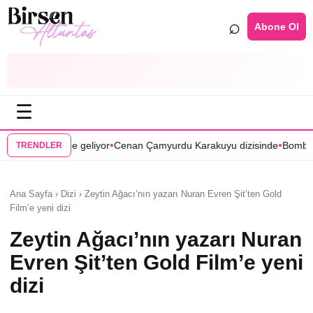
⌕
Abone Ol
☰
•
•
r
Cenan Çamyurdu Karakuyu dizisinde
Bomba transfer! Caner Cindoruk
TRENDLER
Ana Sayfa › Dizi › Zeytin Ağacı’nın yazarı Nuran Evren Şit’ten Gold
Film’e yeni dizi
Zeytin Ağacı’nın yazarı Nuran
Evren Şit’ten Gold Film’e yeni
dizi