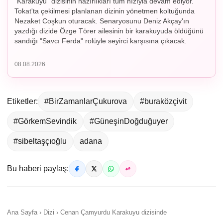
"Karakuyu" dizisinin hazırlıkları tüm hızıyla devam ediyor.
Tokat'ta çekilmesi planlanan dizinin yönetmen koltuğunda
Nezaket Coşkun oturacak. Senaryosunu Deniz Akçay'ın
yazdığı dizide Özge Törer ailesinin bir karakuyuda öldüğünü
sandığı "Savcı Ferda" rolüyle seyirci karşısına çıkacak.
08.08.2026
Etiketler:
#BirZamanlarÇukurova
#buraközçivit
#GörkemSevindik
#GüneşinDoğduğuyer
#sibeltaşçıoğlu
adana
Bu haberi paylaş:
Ana Sayfa › Dizi › Cenan Çamyurdu Karakuyu dizisinde