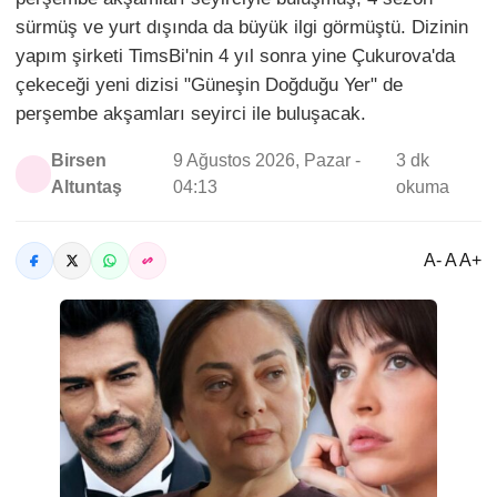
sürmüş ve yurt dışında da büyük ilgi görmüştü. Dizinin
yapım şirketi TimsBi'nin 4 yıl sonra yine Çukurova'da
çekeceği yeni dizisi "Güneşin Doğduğu Yer" de
perşembe akşamları seyirci ile buluşacak.
Birsen
9 Ağustos 2026, Pazar -
3 dk
Altuntaş
04:13
okuma
A- A A+