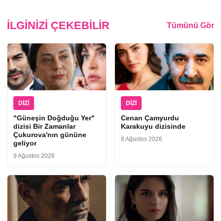
İLGINIZI ÇEKEBILIR
Tümünü Gör
DIZI
DIZI
"Güneşin Doğduğu Yer"
Cenan Çamyurdu
dizisi Bir Zamanlar
Karakuyu dizisinde
Çukurova'nın gününe
8 Ağustos 2026
geliyor
9 Ağustos 2026