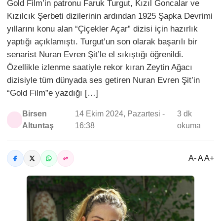
Gold Film’in patronu Faruk Turgut, Kızıl Goncalar ve
Kızılcık Şerbeti dizilerinin ardından 1925 Şapka Devrimi
yıllarını konu alan “Çiçekler Açar” dizisi için hazırlık
yaptığı açıklamıştı. Turgut’un son olarak başarılı bir
senarist Nuran Evren Şit’le el sıkıştığı öğrenildi.
Özellikle izlenme saatiyle rekor kıran Zeytin Ağacı
dizisiyle tüm dünyada ses getiren Nuran Evren Şit’in
“Gold Film”e yazdığı […]
Birsen
14 Ekim 2024, Pazartesi -
3 dk
Altuntaş
16:38
okuma
A- A A+