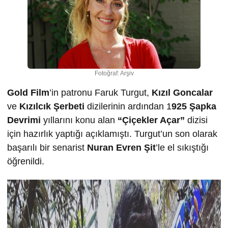
Fotoğraf: Arşiv
Gold Film
’in patronu Faruk Turgut,
Kızıl Goncalar
ve
Kızılcık Şerbeti
dizilerinin ardından 1
925 Şapka
Devrimi
yıllarını konu alan
“Çiçekler Açar”
dizisi
için hazırlık yaptığı açıklamıştı. Turgut’un son olarak
başarılı bir senarist
Nuran Evren Şit
’le el sıkıştığı
öğrenildi.