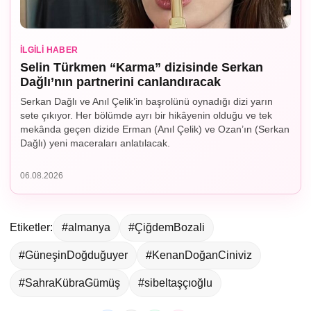
İLGILI HABER
Selin Türkmen “Karma” dizisinde Serkan
Dağlı’nın partnerini canlandıracak
Serkan Dağlı ve Anıl Çelik’in başrolünü oynadığı dizi yarın
sete çıkıyor. Her bölümde ayrı bir hikâyenin olduğu ve tek
mekânda geçen dizide Erman (Anıl Çelik) ve Ozan’ın (Serkan
Dağlı) yeni maceraları anlatılacak.
06.08.2026
Etiketler:
#almanya
#ÇiğdemBozali
#GüneşinDoğduğuyer
#KenanDoğanCiniviz
#SahraKübraGümüş
#sibeltaşçıoğlu