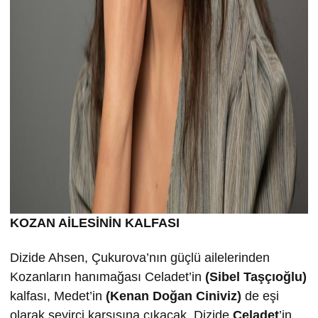
KOZAN AİLESİNİN KALFASI
Dizide Ahsen, Çukurova’nın güçlü ailelerinden
Kozanların hanımağası Celadet’in
(Sibel Taşçıoğlu)
kalfası, Medet’in
(Kenan Doğan Ciniviz)
de eşi
olarak seyirci karşısına çıkacak. Dizide
Celadet
’in