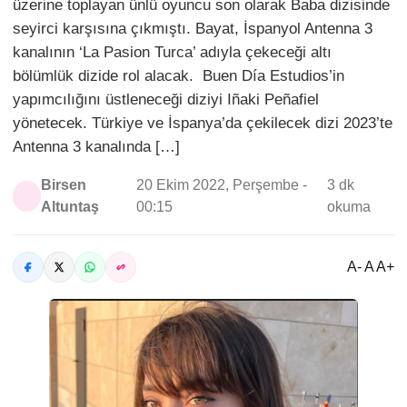
üzerine toplayan ünlü oyuncu son olarak Baba dizisinde
seyirci karşısına çıkmıştı. Bayat, İspanyol Antenna 3
kanalının ‘La Pasion Turca’ adıyla çekeceği altı
bölümlük dizide rol alacak. Buen Día Estudios’in
yapımcılığını üstleneceği diziyi Iñaki Peñafiel
yönetecek. Türkiye ve İspanya’da çekilecek dizi 2023’te
Antenna 3 kanalında […]
Birsen
20 Ekim 2022, Perşembe -
3 dk
Altuntaş
00:15
okuma
A- A A+