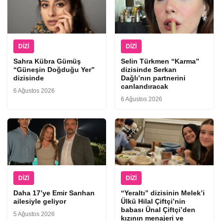
DIZI
DIZI
Sahra Kübra Gümüş
Selin Türkmen “Karma”
“Güneşin Doğduğu Yer”
dizisinde Serkan
dizisinde
Dağlı’nın partnerini
canlandıracak
6 Ağustos 2026
6 Ağustos 2026
DIZI
DIZI
Daha 17’ye Emir Sarıhan
“Yeraltı” dizisinin Melek’i
ailesiyle geliyor
Ülkü Hilal Çiftçi’nin
babası Ünal Çiftçi’den
5 Ağustos 2026
kızının menajeri ve