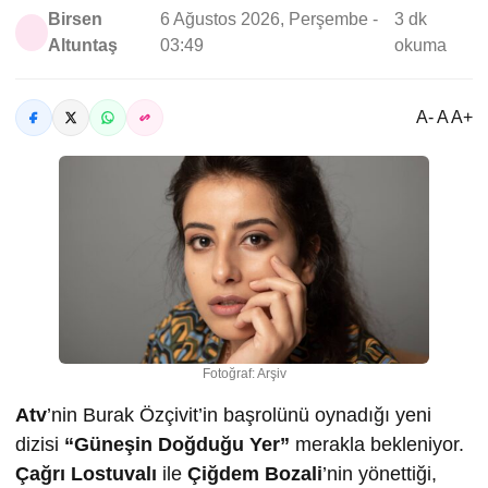
Birsen
6 Ağustos 2026, Perşembe -
3 dk
Altuntaş
03:49
okuma
A- A A+
Fotoğraf: Arşiv
Atv
’nin Burak Özçivit’in başrolünü oynadığı yeni
dizisi
“Güneşin Doğduğu Yer”
merakla bekleniyor.
Çağrı Lostuvalı
ile
Çiğdem Bozali
’nin yönettiği,