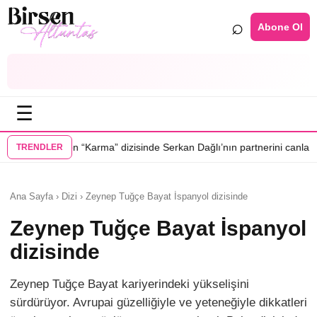
⌕
Abone Ol
☰
•
ma” dizisinde Serkan Dağlı’nın partnerini canlandıracak
Daha 17’ye Em
TRENDLER
Ana Sayfa › Dizi › Zeynep Tuğçe Bayat İspanyol dizisinde
Zeynep Tuğçe Bayat İspanyol
dizisinde
Zeynep Tuğçe Bayat kariyerindeki yükselişini
sürdürüyor. Avrupai güzelliğiyle ve yeteneğiyle dikkatleri