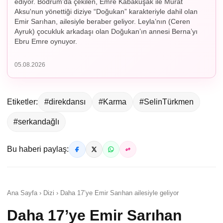
ediyor. Bodrum’da çekilen, Emre Kabakuşak ile Murat
Aksu'nun yönettiği diziye “Doğukan” karakteriyle dahil olan
Emir Sarıhan, ailesiyle beraber geliyor. Leyla’nın (Ceren
Ayruk) çocukluk arkadaşı olan Doğukan’ın annesi Berna’yı
Ebru Emre oynuyor.
05.08.2026
Etiketler:
#direkdansı
#Karma
#SelinTürkmen
#serkandağlı
Bu haberi paylaş:
Ana Sayfa › Dizi › Daha 17’ye Emir Sarıhan ailesiyle geliyor
Daha 17’ye Emir Sarıhan