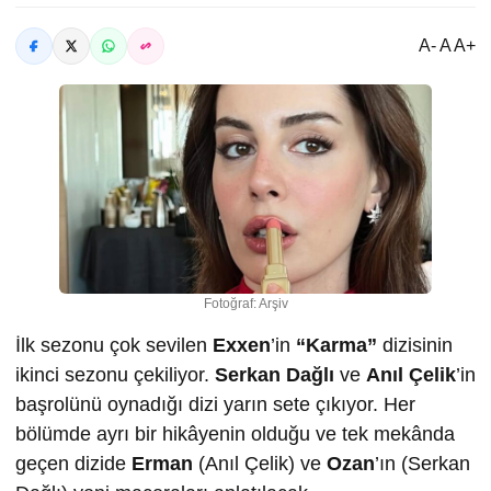
A- A A+
Fotoğraf: Arşiv
İlk sezonu çok sevilen
Exxen
’in
“Karma”
dizisinin
ikinci sezonu çekiliyor.
Serkan Dağlı
ve
Anıl Çelik
’in
başrolünü oynadığı dizi yarın sete çıkıyor. Her
bölümde ayrı bir hikâyenin olduğu ve tek mekânda
geçen dizide
Erman
(Anıl Çelik) ve
Ozan
’ın (Serkan