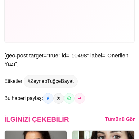
[geo-post target=”true” id=”10498″ label=”Önerilen
Yazı”]
Etiketler:
#ZeynepTuğçeBayat
Bu haberi paylaş:
İLGINIZI ÇEKEBILIR
Tümünü Gör