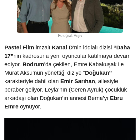
Fotoğraf: Arşiv
Pastel Film
imzalı
Kanal D
’nin iddialı dizisi
“Daha
17”
nin kadrosuna yeni oyuncular katılmaya devam
ediyor.
Bodrum
’da çekilen, Emre Kabakuşak ile
Murat Aksu’nun yönettiği diziye “
Doğukan”
karakteriyle dahil olan
Emir Sarıhan
, ailesiyle
beraber geliyor. Leyla’nın (Ceren Ayruk) çocukluk
arkadaşı olan Doğukan’ın annesi Berna’yı
Ebru
Emre
oynuyor.