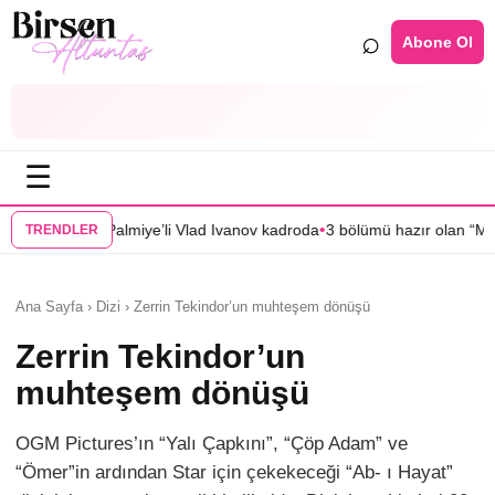
⌕
Abone Ol
☰
•
li Vlad Ivanov kadroda
3 bölümü hazır olan “Mercan Köşk”ün afişi görüc
TRENDLER
Ana Sayfa › Dizi › Zerrin Tekindor’un muhteşem dönüşü
Zerrin Tekindor’un
muhteşem dönüşü
OGM Pictures’ın “Yalı Çapkını”, “Çöp Adam” ve
“Ömer”in ardından Star için çekekeceği “Ab- ı Hayat”