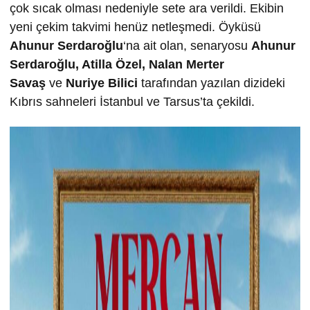
çok sıcak olması nedeniyle sete ara verildi. Ekibin
yeni çekim takvimi henüz netleşmedi. Öyküsü
Ahunur Serdaro
ğ
lu
‘na ait olan, senaryosu
Ahunur
Serdaro
ğ
lu, Atilla Özel, Nalan Merter
Sava
ş
ve
Nuriye Bilici
tarafından yazılan dizideki
Kıbrıs sahneleri İstanbul ve Tarsus’ta çekildi.