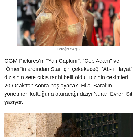
Fotoğraf: Arşiv
OGM Pictures’ın “Yalı Çapkını”, “Çöp Adam” ve
“Ömer”in ardından Star için çekekeceği “Ab- ı Hayat”
dizisinin sete çıkış tarihi belli oldu. Dizinin çekimleri
20 Ocak’tan sonra başlayacak. Hilal Saral’ın
yönetmen koltuğuna oturacağı diziyi Nuran Evren Şit
yazıyor.