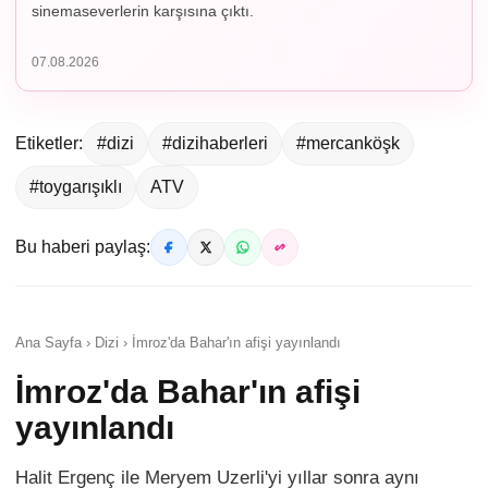
sinemaseverlerin karşısına çıktı.
07.08.2026
Etiketler:
#dizi
#dizihaberleri
#mercanköşk
#toygarışıklı
ATV
Bu haberi paylaş:
Ana Sayfa › Dizi › İmroz'da Bahar'ın afişi yayınlandı
İmroz'da Bahar'ın afişi
yayınlandı
Halit Ergenç ile Meryem Uzerli'yi yıllar sonra aynı