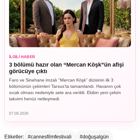
İLGILI HABER
3 bölümü hazır olan “Mercan Köşk”ün afişi
görücüye çıktı
Faro ve Sinehane imzalı “Mercan Köşk” dizisinin ilk 3
bölümünün çekimleri Tarsus’ta tamamlandı. Havanın çok
sıcak olması nedeniyle sete ara verildi. Ekibin yeni çekim
takvimi henüz netleşmedi.
07.08.2026
Etiketler:
#cannesfilmfestivali
#doğuşalgün