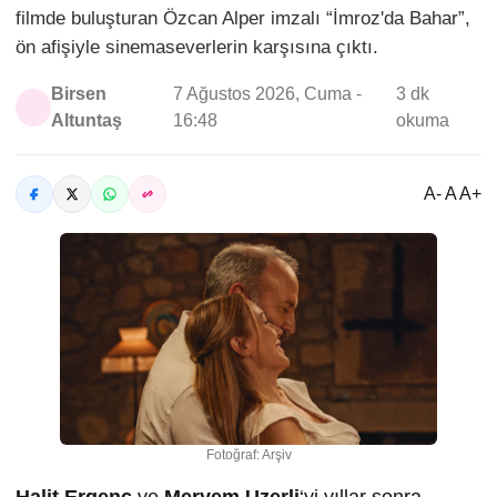
filmde buluşturan Özcan Alper imzalı “İmroz'da Bahar”,
ön afişiyle sinemaseverlerin karşısına çıktı.
Birsen
7 Ağustos 2026, Cuma -
3 dk
Altuntaş
16:48
okuma
A- A A+
Fotoğraf: Arşiv