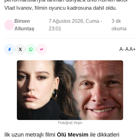
Vlad Ivanov, filmin oyuncu kadrosuna dahil oldu.
Birsen
7 Ağustos 2026, Cuma -
3 dk
Altuntaş
23:01
okuma
A- A A+
Fotoğraf: Arşiv
İlk uzun metrajlı filmi
Ölü Mevsim
ile dikkatleri