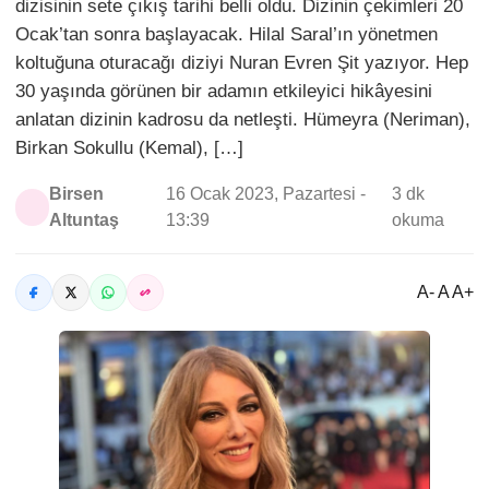
dizisinin sete çıkış tarihi belli oldu. Dizinin çekimleri 20
Ocak’tan sonra başlayacak. Hilal Saral’ın yönetmen
koltuğuna oturacağı diziyi Nuran Evren Şit yazıyor. Hep
30 yaşında görünen bir adamın etkileyici hikâyesini
anlatan dizinin kadrosu da netleşti. Hümeyra (Neriman),
Birkan Sokullu (Kemal), […]
Birsen
16 Ocak 2023, Pazartesi -
3 dk
Altuntaş
13:39
okuma
A- A A+