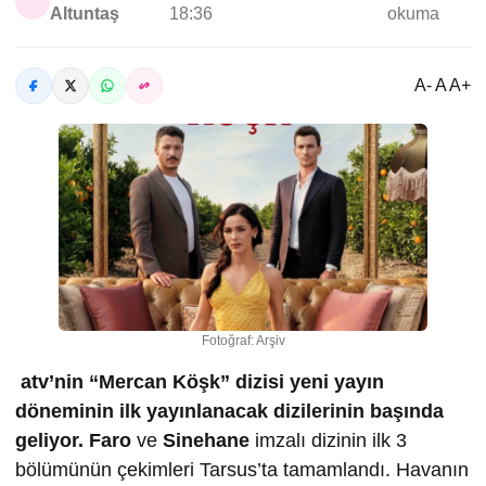
Altuntaş
18:36
okuma
A- A A+
Fotoğraf: Arşiv
atv’nin “Mercan Köşk” dizisi yeni yayın
döneminin ilk yayınlanacak dizilerinin başında
geliyor.
Faro
ve
Sinehane
imzalı dizinin ilk 3
bölümünün çekimleri Tarsus’ta tamamlandı. Havanın