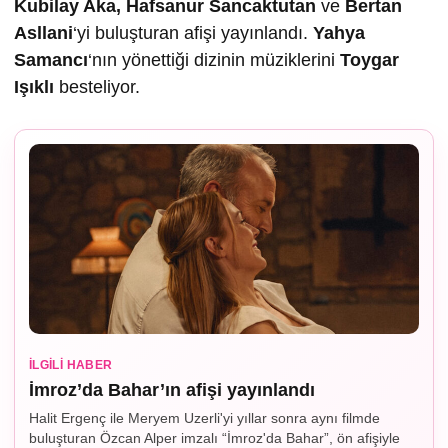
Kubilay Aka, Hafsanur Sancaktutan
ve
Bertan
Asllani
‘yi buluşturan afişi yayınlandı.
Yahya
Samancı
‘nın yönettiği dizinin müziklerini
Toygar
I
ş
ıklı
besteliyor.
İLGILI HABER
İmroz’da Bahar’ın afişi yayınlandı
Halit Ergenç ile Meryem Uzerli'yi yıllar sonra aynı filmde
buluşturan Özcan Alper imzalı “İmroz'da Bahar”, ön afişiyle