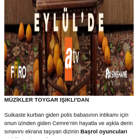
MÜZİKLER TOYGAR IŞIKLI’DAN
Suikaste kurban giden polis babasının intikamı için
onun izinden giden Cemre’nin hayatla ve aşkla derin
sınavını ekrana taşıyan dizinin
Ba
şrol oyuncuları