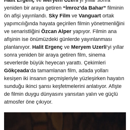
Halit Ergenç
ve
Meryem Uzerli
‘yi yıllar sonra
yeniden bir araya getiren
“İmroz’da Bahar”
filminin
ön afişi yayınlandı.
Sky Film
ve
Vanguart
ortak
yapımcılığında hayata geçirilen filmin yönetmenliğini
ve senaristliğini
Özcan Alper
yapıyor. Filmin ana
afişinin ise önümüzdeki günlerde yayınlanması
planlanıyor.
Halit Ergenç
ve
Meryem Uzerli
‘yi yıllar
sonra yeniden bir araya getiren film, sinema
severlerde büyük heyecan yarattı. Çekimleri
Gökçeada
‘da tamamlanan film, adada yolları
kesişen iki insanın geçmişleriyle yüzleşirken hayatın
sunduğu ikinci şansı keşfetmelerini anlatıyor. Afişte
de filmin duygu dünyasını yansıtan yalın ve güçlü
atmosfer öne çıkıyor.