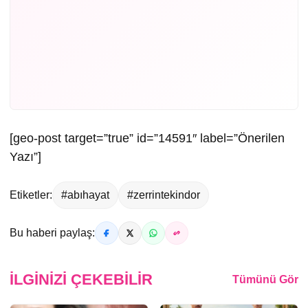
[geo-post target=”true” id=”14591″ label=”Önerilen
Yazı”]
Etiketler:
#abıhayat
#zerrintekindor
Bu haberi paylaş:
İLGINIZI ÇEKEBILIR
Tümünü Gör