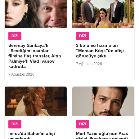
DIZI
DIZI
Serenay Sarıkaya’lı
3 bölümü hazır olan
“Sevdiğim İnsanlar”
“Mercan Köşk”ün afişi
filmine flaş transfer, Altın
görücüye çıktı
Palmiye’li Vlad Ivanov
7 Ağustos 2026
kadroda
7 Ağustos 2026
DIZI
DIZI
İmroz'da Bahar'ın afişi
Mert Yazıcıoğlu'nun Aras
yayınlandı
dizisi ilkbahara ertelendi