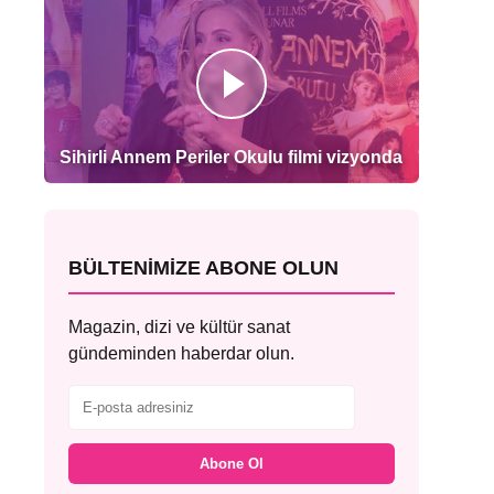
Sihirli Annem Periler Okulu filmi vizyonda
BÜLTENIMIZE ABONE OLUN
Magazin, dizi ve kültür sanat
gündeminden haberdar olun.
Abone Ol