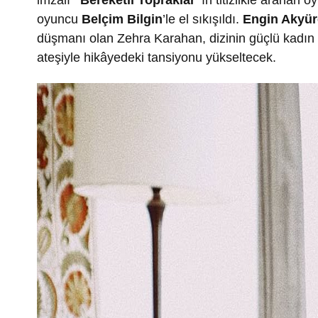
imzalı
“Bereketli Topraklar”
ın titizlikle aranan 
oyuncu
Belçim Bilgin
’le el sıkışıldı.
Engin Akyür
düşmanı olan Zehra Karahan, dizinin güçlü kadın k
ateşiyle hikâyedeki tansiyonu yükseltecek.