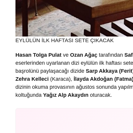
EYLÜLÜN İLK HAFTASI SETE ÇIKACAK
Hasan Tolga Pulat
ve
Ozan Ağaç
tarafından
Saf
eserlerinden uyarlanan dizi eylülün ilk haftası se
başrolünü paylaşacağı dizide
Sarp Akkaya (Ferit)
Zehra Kelleci
(Karaca),
İlayda Akdoğan (Fatma),
dizinin okuma provasının ağustos sonunda yapılm
koltuğunda
Yağız Alp Akaydın
oturacak.