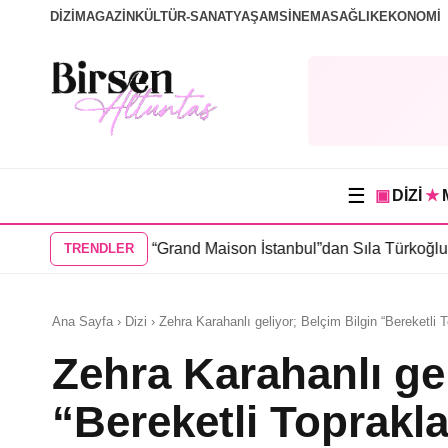
DİZİ
MAGAZİN
KÜLTÜR-SANAT
YAŞAM
SİNEMA
SAĞLIK
EKONOMİ
☰
▣
DİZİ
★
sin’li “Grand Maison İstanbul”dan Sıla Türkoğlu’na teklif
•
Sahra
TRENDLER
Ana Sayfa › Dizi › Zehra Karahanlı geliyor; Belçim Bilgin “Bereketli 
Zehra Karahanlı gel
“Bereketli Toprakl