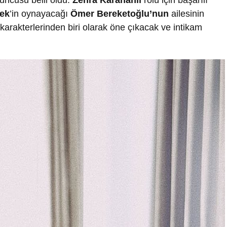
oyuncusu belli oldu.
Zehra Karahanlı
rolü için başarılı
ek
’in oynayacağı
Ömer Bereketoğlu’nun
ailesinin
arakterlerinden biri olarak öne çıkacak ve intikam