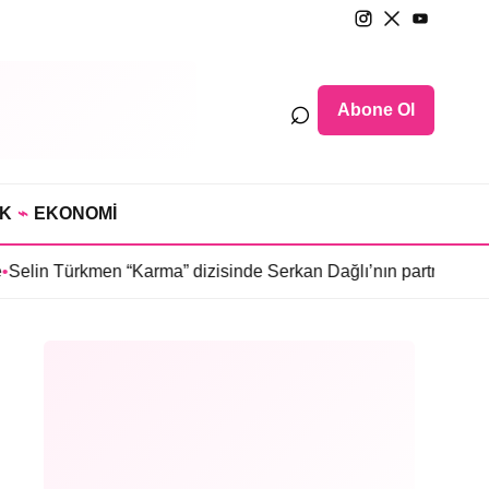
⌕
Abone Ol
IK
⌁
EKONOMİ
 “Karma” dizisinde Serkan Dağlı’nın partnerini canlandıracak
•
D