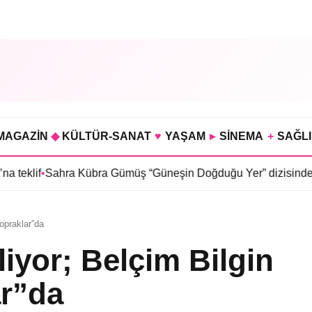
MAGAZİN
◆
KÜLTÜR-SANAT
♥
YAŞAM
▸
SİNEMA
+
SAĞL
 Kübra Gümüş “Güneşin Doğduğu Yer” dizisinde
•
Selin Türkmen
Topraklar”da
iyor; Belçim Bilgin
ar”da