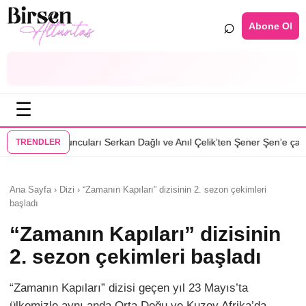
⌕
Abone Ol
☰
•
rı Serkan Dağlı ve Anıl Çelik’ten Şener Şen’e çağrı
Özcan Deniz: Erkek
TRENDLER
Ana Sayfa › Dizi › “Zamanın Kapıları” dizisinin 2. sezon çekimleri
başladı
“Zamanın Kapıları” dizisinin
2. sezon çekimleri başladı
“Zamanın Kapıları” dizisi geçen yıl 23 Mayıs’ta
ülkemizle aynı anda Orta Doğu ve Kuzey Afrika’da