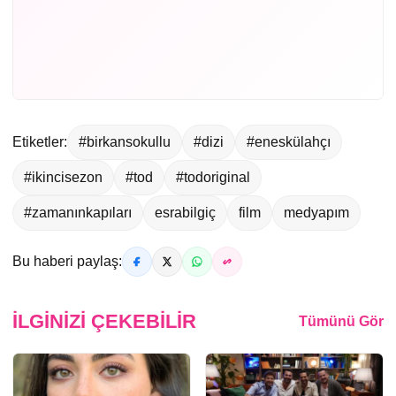
Etiketler:
#birkansokullu
#dizi
#eneskülahçı
#ikincisezon
#tod
#todoriginal
#zamanınkapıları
esrabilgiç
film
medyapım
Bu haberi paylaş:
İLGINIZI ÇEKEBILIR
Tümünü Gör