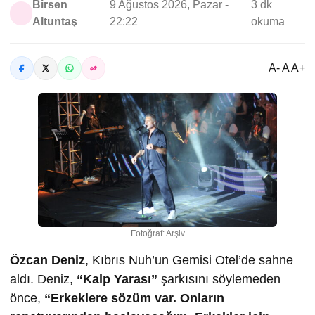
Birsen
9 Ağustos 2026, Pazar -
3 dk
Altuntaş
22:22
okuma
A- A A+
Fotoğraf: Arşiv
Özcan Deniz
, Kıbrıs Nuh’un Gemisi Otel’de sahne
aldı. Deniz,
“Kalp Yarası”
şarkısını söylemeden
önce,
“Erkeklere sözüm var. Onların