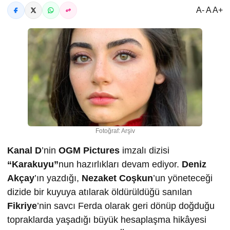
A- A A+
Fotoğraf: Arşiv
Kanal D
’nin
OGM Pictures
imzalı dizisi
“Karakuyu”
nun hazırlıkları devam ediyor.
Deniz
Akçay
’ın yazdığı,
Nezaket Coşkun
’un yöneteceği
dizide bir kuyuya atılarak öldürüldüğü sanılan
Fikriye
’nin savcı Ferda olarak geri dönüp doğduğu
topraklarda yaşadığı büyük hesaplaşma hikâyesi