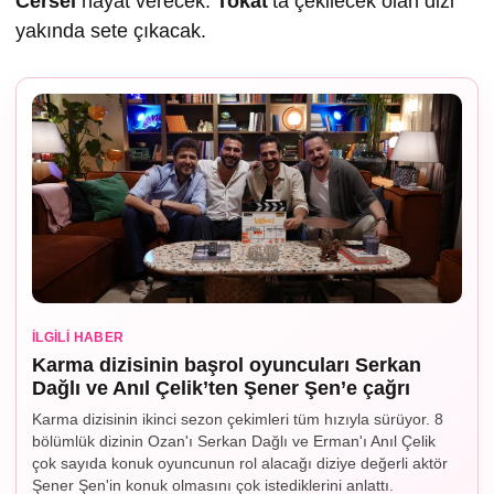
Cersel
hayat verecek.
Tokat
’ta çekilecek olan dizi
yakında sete çıkacak.
İLGILI HABER
Karma dizisinin başrol oyuncuları Serkan
Dağlı ve Anıl Çelik’ten Şener Şen’e çağrı
Karma dizisinin ikinci sezon çekimleri tüm hızıyla sürüyor. 8
bölümlük dizinin Ozan'ı Serkan Dağlı ve Erman'ı Anıl Çelik
çok sayıda konuk oyuncunun rol alacağı diziye değerli aktör
Şener Şen'in konuk olmasını çok istediklerini anlattı.