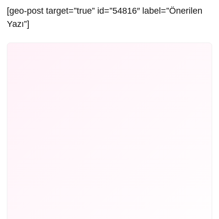
[geo-post target=”true” id=”54816″ label=”Önerilen
Yazı”]