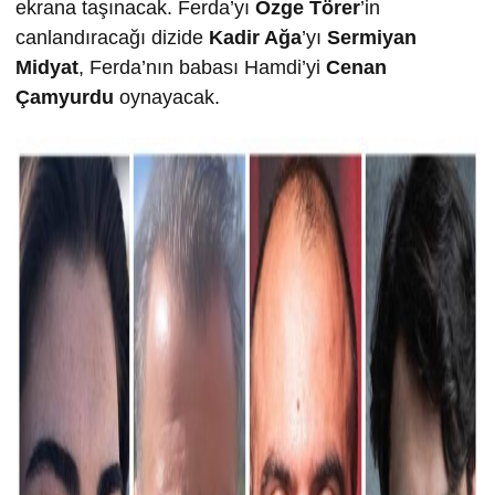
ekrana taşınacak. Ferda’yı
Özge Törer
’in
canlandıracağı dizide
Kadir Ağa
’yı
Sermiyan
Midyat
, Ferda’nın babası Hamdi’yi
Cenan
Çamyurdu
oynayacak.