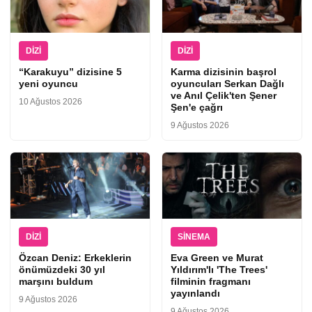
DIZI
DIZI
“Karakuyu” dizisine 5
Karma dizisinin başrol
yeni oyuncu
oyuncuları Serkan Dağlı
ve Anıl Çelik'ten Şener
10 Ağustos 2026
Şen'e çağrı
9 Ağustos 2026
DIZI
SINEMA
Özcan Deniz: Erkeklerin
Eva Green ve Murat
önümüzdeki 30 yıl
Yıldırım'lı 'The Trees'
marşını buldum
filminin fragmanı
yayınlandı
9 Ağustos 2026
9 Ağustos 2026