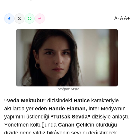
A- A A+
Fotoğraf: Arşiv
“Veda Mektubu”
dizisindeki
Hatice
karakteriyle
akıllarda yer eden
Hande Elaman,
İnter Medya’nın
yapımını üstlendiği
“Tutsak Sevda”
dizisiyle anlaştı.
Yönetmen koltuğunda
Canan Çelik
‘in oturduğu
dizide genç yıldız hikâyenin seyrini değiştirecek