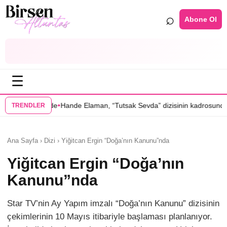
⌕
Abone Ol
☰
•
e Elaman, “Tutsak Sevda” dizisinin kadrosunda
Serenay Sarıkaya’lı “Se
TRENDLER
Ana Sayfa › Dizi › Yiğitcan Ergin “Doğa’nın Kanunu”nda
Yiğitcan Ergin “Doğa’nın
Kanunu”nda
Star TV’nin Ay Yapım imzalı “Doğa’nın Kanunu” dizisinin
çekimlerinin 10 Mayıs itibariyle başlaması planlanıyor.