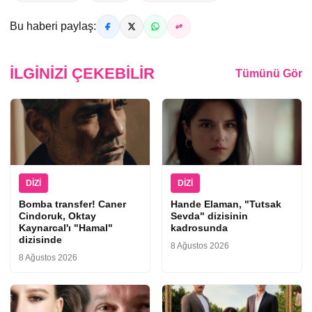
Bu haberi paylaş:
İLGINIZI ÇEKEBILIR
Tümünü Gör
DIZI
DIZI
Bomba transfer! Caner
Hande Elaman, "Tutsak
Cindoruk, Oktay
Sevda" dizisinin
Kaynarcal'ı "Hamal"
kadrosunda
dizisinde
8 Ağustos 2026
8 Ağustos 2026