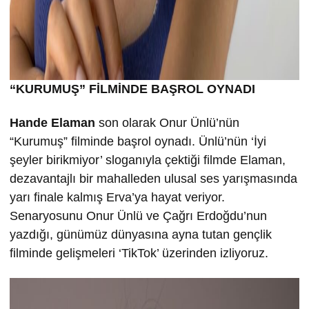
“KURUMU
Ş” FİLMİND
E BA
ŞROL OYNADI
Hande Elaman
son olarak Onur Ünlü’nün
“Kurumuş” filminde başrol oynadı. Ünlü’nün ‘İyi
şeyler birikmiyor’ sloganıyla çektiği filmde Elaman,
dezavantajlı bir mahalleden ulusal ses yarışmasında
yarı finale kalmış Erva’ya hayat veriyor.
Senaryosunu Onur Ünlü ve Çağrı Erdoğdu’nun
yazdığı, günümüz dünyasına ayna tutan gençlik
filminde gelişmeleri ‘TikTok’ üzerinden izliyoruz.