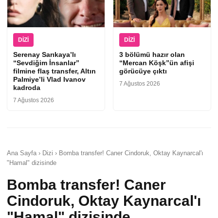
DIZI
DIZI
Serenay Sarıkaya’lı
3 bölümü hazır olan
“Sevdiğim İnsanlar”
“Mercan Köşk”ün afişi
filmine flaş transfer, Altın
görücüye çıktı
Palmiye’li Vlad Ivanov
7 Ağustos 2026
kadroda
7 Ağustos 2026
Ana Sayfa › Dizi › Bomba transfer! Caner Cindoruk, Oktay Kaynarcal'ı
"Hamal" dizisinde
Bomba transfer! Caner
Cindoruk, Oktay Kaynarcal'ı
"Hamal" dizisinde