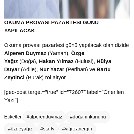
OKUMA PROVASI PAZARTESİ GÜNÜ
YAPILACAK
Okuma provası pazartesi günü yapılacak olan dizide
Alperen Duymaz
(Yaman),
Özge
Ya
ğ
ız
(Doğa),
Hakan Yılmaz
(Hulusi),
Hülya
Duyar
(Adile),
Nur Yazar
(Perihan) ve
Bartu
Zeytinci
(Burak) rol alıyor.
[geo-post target=”true” id=”72607″ label=”Önerilen
Yazı”]
Etiketler:
#alperenduymaz
#doğanınkanunu
#özgeyağız
#startv
#yiğitcanergin