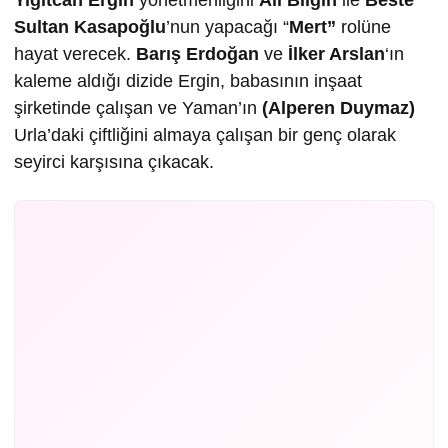
Yi
ğ
itcan Ergin
yönetmenliğini
Ali Bilgin
ile
Beste
Sultan Kasapoğlu
’nun yapacağı “
Mert”
rolüne
hayat verecek.
Barı
ş
Erdo
ğ
an
ve
İ
lker Arslan
‘ın
kaleme aldığı dizide Ergin, babasının inşaat
şirketinde çalışan ve Yaman’ın
(Alperen Duymaz)
Urla’daki çiftliğini almaya çalışan bir genç olarak
seyirci karşısına çıkacak.