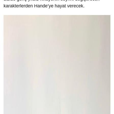
karakterlerden Hande’ye hayat verecek.