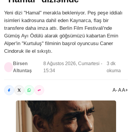
Yeni dizi "Hamal" merakla bekleniyor. Peş peşe iddialı
isimleri kadrosuna dahil eden Kaynarca, flaş bir
transfere daha imza attı. Berlin Film Festivali'nde
Gümüş Ayı Ödülü alarak göğsümüzü kabartan Emin
Alper'in "Kurtuluş" filminin başrol oyuncusu Caner
Cindoruk ile el sıkıştı.
Birsen
8 Ağustos 2026, Cumartesi -
3 dk
Altuntaş
15:34
okuma
A- A A+