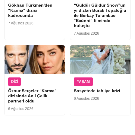
Gökhan Türkmen'den
“Güldür Güldür Show”un
"Karma" dizisi
yıldızları Burak Topaloğlu
kadrosunda
ile Berkay Tulumbacı
“Ecünni” filminde
7 Ağustos 2026
buluştu
7 Ağustos 2026
DIZI
YAŞAM
Öznur Serçeler “Karma”
Sosyetede tahliye krizi
dizisinde Anıl Çelik
6 Ağustos 2026
partneri oldu
6 Ağustos 2026