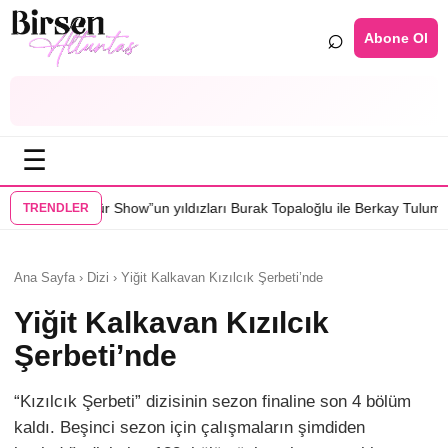
⌕
Abone Ol
☰
ow”un yıldızları Burak Topaloğlu ile Berkay Tulumbacı “Ecünni” filmind
TRENDLER
Ana Sayfa › Dizi › Yiğit Kalkavan Kızılcık Şerbeti’nde
Yiğit Kalkavan Kızılcık
Şerbeti’nde
“Kızılcık Şerbeti” dizisinin sezon finaline son 4 bölüm
kaldı. Beşinci sezon için çalışmaların şimdiden