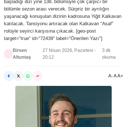
başladığı dizi yine 138. bölümüyle çok çarpıcı bir
bölümle sezon arası verecek. Sürpriz bir ayrılığın
yaşanacağı konuşulan dizinin kadrosuna Yiğit Kalkavan
katılacak. Tansiyonu artıracak olan Kalkavan “Asaf”
rolüyle seyirci karşısına çıkacak. [geo-post
target=”true” id=”72439″ label=”Önerilen Yazı”]
Birsen
27 Nisan 2026, Pazartesi -
3 dk
Altuntaş
20:12
okuma
A- A A+