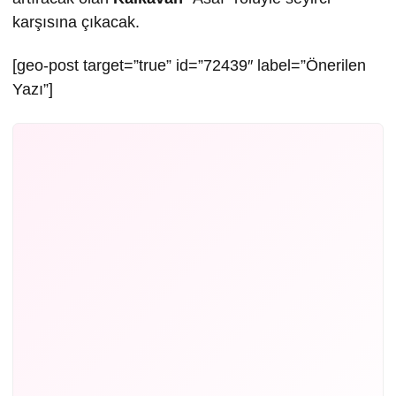
karşısına çıkacak.
[geo-post target=”true” id=”72439″ label=”Önerilen
Yazı”]