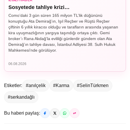
İLGILI HABER
Sosyetede tahliye krizi…
Como’daki 3 gün süren 165 milyon TL’lik düğününü
konuştuğu Ata Demirağ’ın, Işıl Reçber ve Rüştü Reçber
çiftinin 6 yıllık kiracısı olduğu ve tarafların arasında yaşanan
kira uyuşmazlığının yargıya taşındığı ortaya çıktı. Gemi
broker’ı Rana Akdağ’la evliliği günlerdir gündem olan Ata
Demirağ’ın tahliye davası, İstanbul Adliyesi 38. Sulh Hukuk
Mahkemesi'nde görülüyor.
06.08.2026
Etiketler:
#anılçelik
#Karma
#SelinTürkmen
#serkandağlı
Bu haberi paylaş: