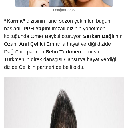
Fotoğraf: Arşiv
“Karma”
dizisinin ikinci sezon çekimleri bugün
başladı.
PPH Yapım
imzalı dizinin yönetmen
koltuğunda Ömer Baykul oturuyor.
Serkan Dağlı
’nın
Ozan,
Anıl Çelik
’i Erman’a hayat verdiği dizide
Dağlı’’nın partneri
Selin Türkmen
olmuştu.
Türkmen’in direk dansçısı Cansu’ya hayat verdiği
dizide Çelik’in partneri de belli oldu.