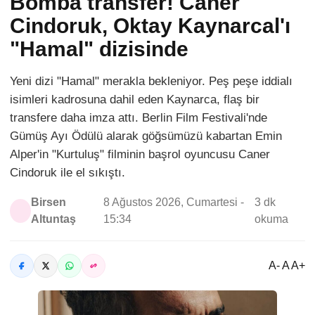
Bomba transfer! Caner
Cindoruk, Oktay Kaynarcal'ı
"Hamal" dizisinde
Yeni dizi "Hamal" merakla bekleniyor. Peş peşe iddialı
isimleri kadrosuna dahil eden Kaynarca, flaş bir
transfere daha imza attı. Berlin Film Festivali'nde
Gümüş Ayı Ödülü alarak göğsümüzü kabartan Emin
Alper'in "Kurtuluş" filminin başrol oyuncusu Caner
Cindoruk ile el sıkıştı.
Birsen
8 Ağustos 2026, Cumartesi -
3 dk
Altuntaş
15:34
okuma
A- A A+