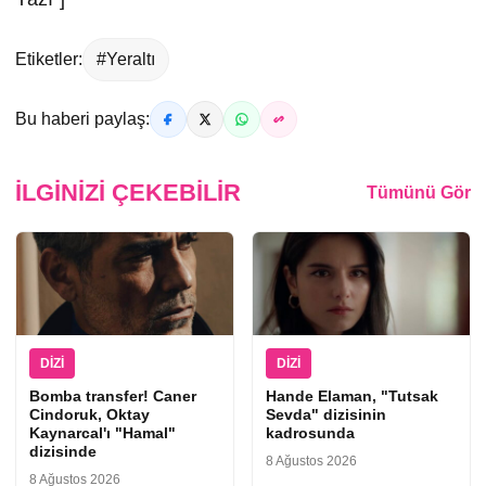
Etiketler:
#Yeraltı
Bu haberi paylaş:
İLGINIZI ÇEKEBILIR
Tümünü Gör
DIZI
DIZI
Bomba transfer! Caner
Hande Elaman, "Tutsak
Cindoruk, Oktay
Sevda" dizisinin
Kaynarcal'ı "Hamal"
kadrosunda
dizisinde
8 Ağustos 2026
8 Ağustos 2026