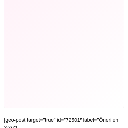
[geo-post target=”true” id=”72501″ label=”Önerilen
Yazı”]