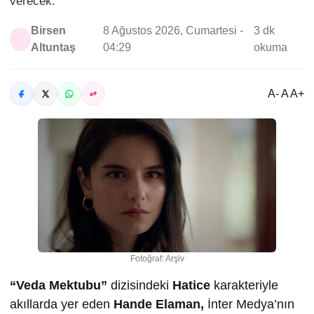
verecek.
Birsen
8 Ağustos 2026, Cumartesi -
3 dk
Altuntaş
04:29
okuma
A- A A+
Fotoğraf: Arşiv
“Veda Mektubu”
dizisindeki
Hatice
karakteriyle
akıllarda yer eden
Hande Elaman,
İnter Medya’nın