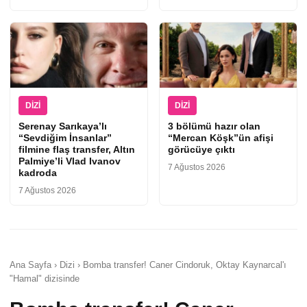
DIZI
DIZI
Serenay Sarıkaya’lı
3 bölümü hazır olan
“Sevdiğim İnsanlar”
“Mercan Köşk”ün afişi
filmine flaş transfer, Altın
görücüye çıktı
Palmiye’li Vlad Ivanov
7 Ağustos 2026
kadroda
7 Ağustos 2026
Ana Sayfa › Dizi › Bomba transfer! Caner Cindoruk, Oktay Kaynarcal'ı
"Hamal" dizisinde