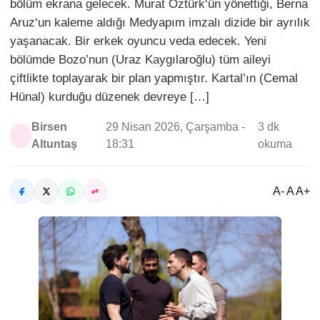
bölüm ekrana gelecek. Murat Öztürk‘ün yönettiği, Berna
Aruz‘un kaleme aldığı Medyapım imzalı dizide bir ayrılık
yaşanacak. Bir erkek oyuncu veda edecek. Yeni
bölümde Bozo’nun (Uraz Kaygılaroğlu) tüm aileyi
çiftlikte toplayarak bir plan yapmıştır. Kartal’ın (Cemal
Hünal) kurduğu düzenek devreye […]
Birsen
29 Nisan 2026, Çarşamba -
3 dk
Altuntaş
18:31
okuma
A- A A+