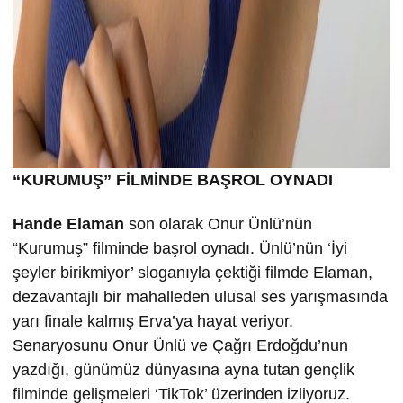
“KURUMU
Ş” FİLMİND
E BA
ŞROL OYNADI
Hande Elaman
son olarak Onur Ünlü’nün
“Kurumuş” filminde başrol oynadı. Ünlü’nün ‘İyi
şeyler birikmiyor’ sloganıyla çektiği filmde Elaman,
dezavantajlı bir mahalleden ulusal ses yarışmasında
yarı finale kalmış Erva’ya hayat veriyor.
Senaryosunu Onur Ünlü ve Çağrı Erdoğdu’nun
yazdığı, günümüz dünyasına ayna tutan gençlik
filminde gelişmeleri ‘TikTok’ üzerinden izliyoruz.