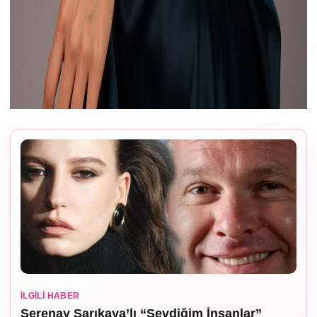
İLGILI HABER
Serenay Sarıkaya’lı “Sevdiğim İnsanlar”