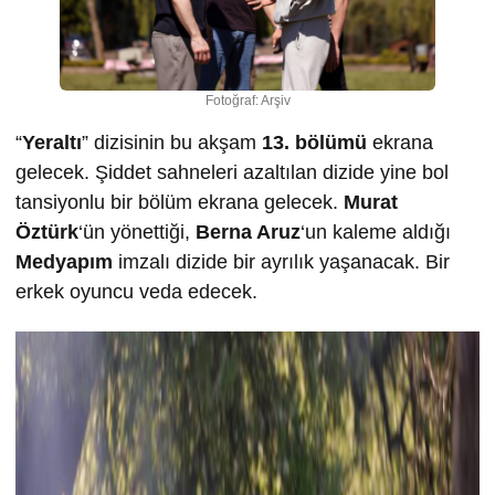
Fotoğraf: Arşiv
“
Yeraltı
” dizisinin bu akşam
13. bölümü
ekrana
gelecek. Şiddet sahneleri azaltılan dizide yine bol
tansiyonlu bir bölüm ekrana gelecek.
Murat
Öztürk
‘ün yönettiği,
Berna Aruz
‘un kaleme aldığı
Medyapım
imzalı dizide bir ayrılık yaşanacak. Bir
erkek oyuncu veda edecek.