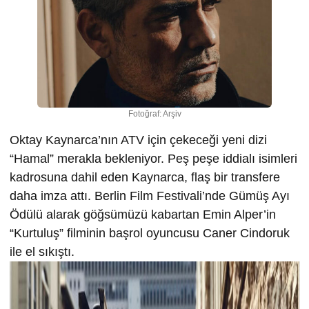
Fotoğraf: Arşiv
Oktay Kaynarca’nın ATV için çekeceği yeni dizi
“Hamal” merakla bekleniyor. Peş peşe iddialı isimleri
kadrosuna dahil eden Kaynarca, flaş bir transfere
daha imza attı. Berlin Film Festivali’nde Gümüş Ayı
Ödülü alarak göğsümüzü kabartan Emin Alper’in
“Kurtuluş” filminin başrol oyuncusu Caner Cindoruk
ile el sıkıştı.