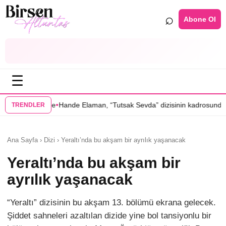
⌕
Abone Ol
☰
•
Elaman, “Tutsak Sevda” dizisinin kadrosunda
Serenay Sarıkaya’lı “Sevd
TRENDLER
Ana Sayfa › Dizi › Yeraltı’nda bu akşam bir ayrılık yaşanacak
Yeraltı’nda bu akşam bir
ayrılık yaşanacak
“Yeraltı” dizisinin bu akşam 13. bölümü ekrana gelecek.
Şiddet sahneleri azaltılan dizide yine bol tansiyonlu bir