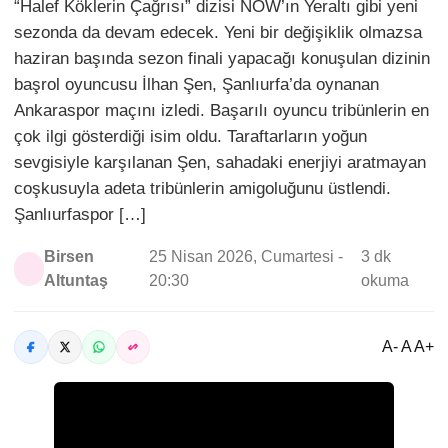
“Halef Köklerin Çağrısı” dizisi NOW’ın Yeraltı gibi yeni
sezonda da devam edecek. Yeni bir değişiklik olmazsa
haziran başında sezon finali yapacağı konuşulan dizinin
başrol oyuncusu İlhan Şen, Şanlıurfa’da oynanan
Ankaraspor maçını izledi. Başarılı oyuncu tribünlerin en
çok ilgi gösterdiği isim oldu. Taraftarların yoğun
sevgisiyle karşılanan Şen, sahadaki enerjiyi aratmayan
coşkusuyla adeta tribünlerin amigoluğunu üstlendi.
Şanlıurfaspor […]
Birsen
25 Nisan 2026, Cumartesi -
3 dk
Altuntaş
20:30
okuma
A- A A+