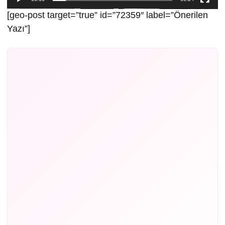
[geo-post target=”true” id=”72359″ label=”Önerilen
Yazı”]