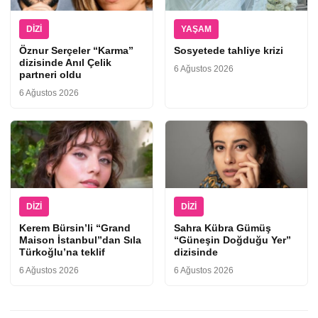
DIZI
YAŞAM
Öznur Serçeler “Karma”
Sosyetede tahliye krizi
dizisinde Anıl Çelik
6 Ağustos 2026
partneri oldu
6 Ağustos 2026
DIZI
DIZI
Kerem Bürsin’li “Grand
Sahra Kübra Gümüş
Maison İstanbul”dan Sıla
“Güneşin Doğduğu Yer”
Türkoğlu’na teklif
dizisinde
6 Ağustos 2026
6 Ağustos 2026