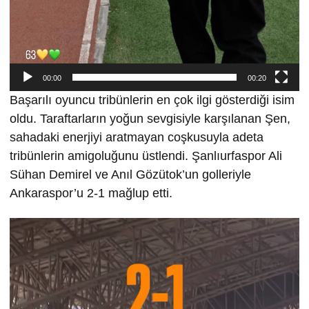
00:00
00:20
Başarılı oyuncu tribünlerin en çok ilgi gösterdiği isim
oldu. Taraftarların yoğun sevgisiyle karşılanan Şen,
sahadaki enerjiyi aratmayan coşkusuyla adeta
tribünlerin amigoluğunu üstlendi. Şanlıurfaspor Ali
Sühan Demirel ve Anıl Gözütok’un golleriyle
Ankaraspor’u 2-1 mağlup etti.
Video
oynatıcı