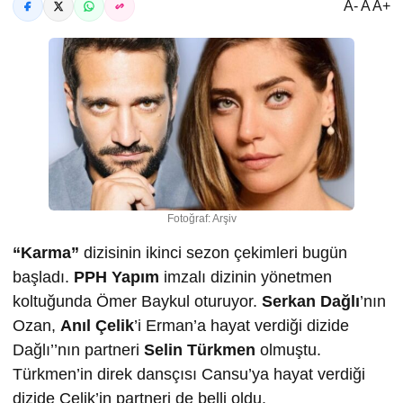
A- A A+
Fotoğraf: Arşiv
“Karma”
dizisinin ikinci sezon çekimleri bugün
başladı.
PPH Yapım
imzalı dizinin yönetmen
koltuğunda Ömer Baykul oturuyor.
Serkan Dağlı
’nın
Ozan,
Anıl Çelik
’i Erman’a hayat verdiği dizide
Dağlı’’nın partneri
Selin Türkmen
olmuştu.
Türkmen’in direk dansçısı Cansu’ya hayat verdiği
dizide Çelik’in partneri de belli oldu.