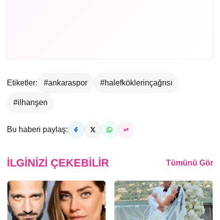
Etiketler:
#ankaraspor
#halefköklerinçağrısı
#ilhanşen
Bu haberi paylaş:
İLGINIZI ÇEKEBILIR
Tümünü Gör