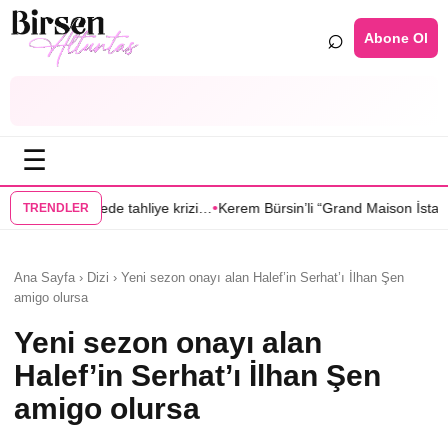
⌕
Abone Ol
☰
•
ahliye krizi…
Kerem Bürsin’li “Grand Maison İstanbul”dan Sıla Türkoğlu’
TRENDLER
Ana Sayfa › Dizi › Yeni sezon onayı alan Halef’in Serhat’ı İlhan Şen
amigo olursa
Yeni sezon onayı alan
Halef’in Serhat’ı İlhan Şen
amigo olursa