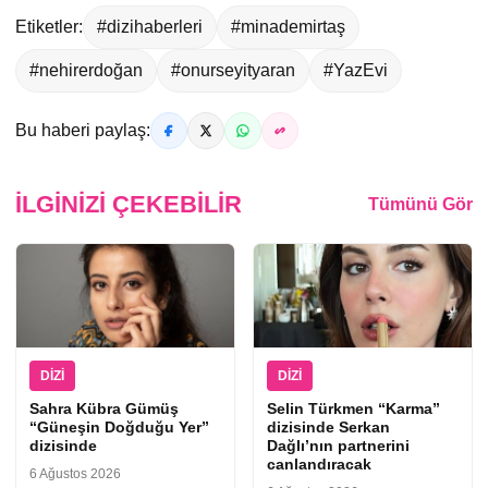
Etiketler:
#dizihaberleri
#minademirtaş
#nehirerdoğan
#onurseyityaran
#YazEvi
Bu haberi paylaş:
İLGINIZI ÇEKEBILIR
Tümünü Gör
DIZI
DIZI
Sahra Kübra Gümüş
Selin Türkmen “Karma”
“Güneşin Doğduğu Yer”
dizisinde Serkan
dizisinde
Dağlı’nın partnerini
canlandıracak
6 Ağustos 2026