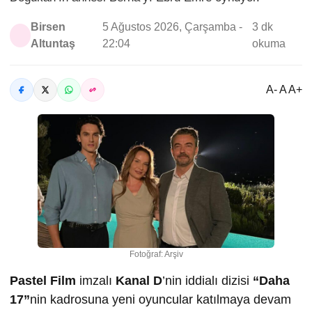
Birsen
5 Ağustos 2026, Çarşamba -
3 dk
Altuntaş
22:04
okuma
A- A A+
Fotoğraf: Arşiv
Pastel Film
imzalı
Kanal D
’nin iddialı dizisi
“Daha
17”
nin kadrosuna yeni oyuncular katılmaya devam