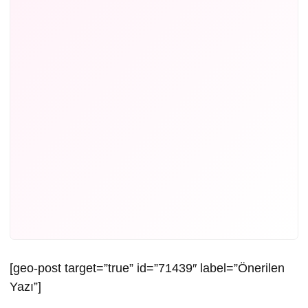
[geo-post target=”true” id=”71439″ label=”Önerilen
Yazı”]