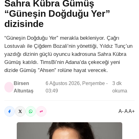
Sahra Kübra Gümüş
“Güneşin Doğduğu Yer”
dizisinde
“Güneşin Doğduğu Yer” merakla bekleniyor. Çağrı
Lostuvalı ile Çiğdem Bozali’nin yönettiği, Yıldız Tunç’un
yazdığı dizinin güçlü oyuncu kadrosuna Sahra Kübra
Gümüş katıldı. TimsBi’nin Adana’da çekeceği yeni
dizide Gümüş ”Ahsen” rolüne hayat verecek.
Birsen
6 Ağustos 2026, Perşembe -
3 dk
Altuntaş
03:49
okuma
A- A A+