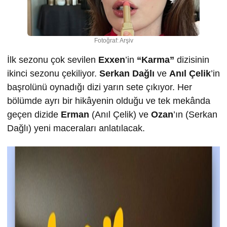
Fotoğraf: Arşiv
İlk sezonu çok sevilen
Exxen
’in
“Karma”
dizisinin
ikinci sezonu çekiliyor.
Serkan Dağlı
ve
Anıl Çelik
’in
başrolünü oynadığı dizi yarın sete çıkıyor. Her
bölümde ayrı bir hikâyenin olduğu ve tek mekânda
geçen dizide
Erman
(Anıl Çelik) ve
Ozan
’ın (Serkan
Dağlı) yeni maceraları anlatılacak.