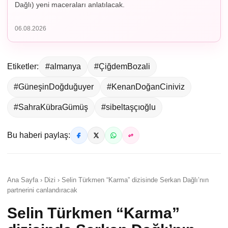
Dağlı) yeni maceraları anlatılacak.
06.08.2026
Etiketler:
#almanya
#ÇiğdemBozali
#GüneşinDoğduğuyer
#KenanDoğanCiniviz
#SahraKübraGümüş
#sibeltaşçıoğlu
Bu haberi paylaş:
Ana Sayfa › Dizi › Selin Türkmen “Karma” dizisinde Serkan Dağlı’nın
partnerini canlandıracak
Selin Türkmen “Karma”