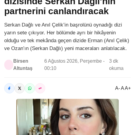
dizisinde Serkan Dağlı’nın
partnerini canlandıracak
Serkan Dağlı ve Anıl Çelik’in başrolünü oynadığı dizi
yarın sete çıkıyor. Her bölümde ayrı bir hikâyenin
olduğu ve tek mekânda geçen dizide Erman (Anıl Çelik)
ve Ozan’ın (Serkan Dağlı) yeni maceraları anlatılacak.
Birsen
6 Ağustos 2026, Perşembe -
3 dk
Altuntaş
00:10
okuma
A- A A+