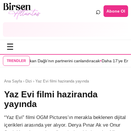
⌕
Abone Ol
☰
•
lı’nın partnerini canlandıracak
Daha 17’ye Emir Sarıhan ailesiyle geli
TRENDLER
Ana Sayfa › Dizi › Yaz Evi filmi haziranda yayında
Yaz Evi filmi haziranda
yayında
“Yaz Evi” filmi OGM Pictures’ın merakla beklenen dijital
içerikleri arasında yer alıyor. Derya Pınar Ak ve Onur