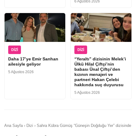
6 Ağustos 2026
DIZI
DIZI
Daha 17’ye Emir Sarıhan
“Yeraltı” dizisinin Melek’i
ailesiyle geliyor
Ülkü Hilal Çiftçi’nin
babası Ünal Çiftçi’den
5 Ağustos 2026
kızının menajeri ve
partneri Hakan Çelebi
hakkında suç duyurusu
5 Ağustos 2026
Ana Sayfa › Dizi › Sahra Kübra Gümüş “Güneşin Doğduğu Yer” dizisinde