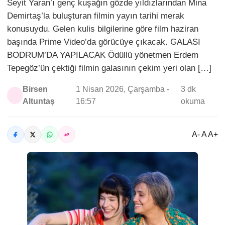
Seyit Yaran’ı genç kuşağın gözde yıldızlarından Mina
Demirtaş’la buluşturan filmin yayın tarihi merak
konusuydu. Gelen kulis bilgilerine göre film haziran
başında Prime Video’da görücüye çıkacak. GALASI
BODRUM’DA YAPILACAK Ödüllü yönetmen Erdem
Tepegöz’ün çektiği filmin galasının çekim yeri olan […]
Birsen
1 Nisan 2026, Çarşamba -
3 dk
Altuntaş
16:57
okuma
A- A A+