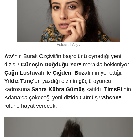
Fotoğraf: Arşiv
Atv
’nin Burak Özçivit’in başrolünü oynadığı yeni
dizisi
“Güneşin Doğduğu Yer”
merakla bekleniyor.
Çağrı Lostuvalı
ile
Çiğdem Bozali
’nin yönettiği,
Yıldız Tunç’
un yazdığı dizinin güçlü oyuncu
kadrosuna
Sahra Kübra Gümüş
katıldı.
TimsBi
’nin
Adana’da çekeceği yeni dizide Gümüş
”Ahsen”
rolüne hayat verecek.