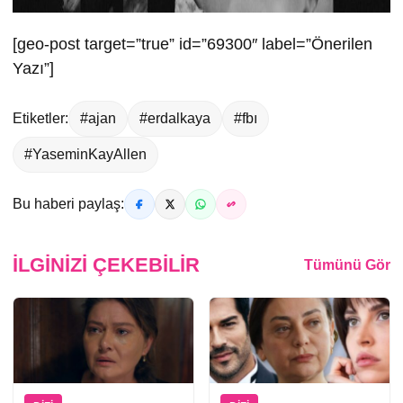
[geo-post target=”true” id=”69300″ label=”Önerilen
Yazı”]
Etiketler:
#ajan
#erdalkaya
#fbı
#YaseminKayAllen
Bu haberi paylaş:
İLGINIZI ÇEKEBILIR
Tümünü Gör