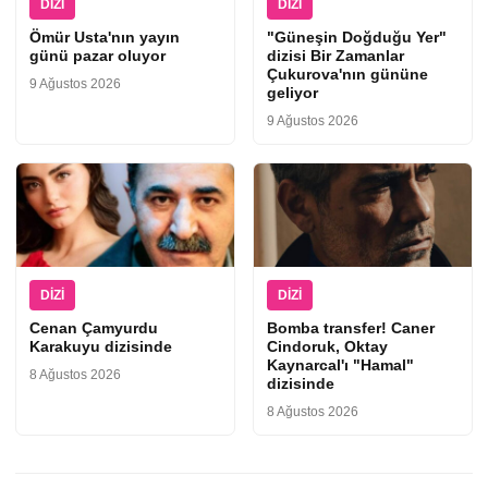
DIZI
DIZI
Ömür Usta'nın yayın
"Güneşin Doğduğu Yer"
günü pazar oluyor
dizisi Bir Zamanlar
Çukurova'nın gününe
9 Ağustos 2026
geliyor
9 Ağustos 2026
DIZI
DIZI
Cenan Çamyurdu
Bomba transfer! Caner
Karakuyu dizisinde
Cindoruk, Oktay
Kaynarcal'ı "Hamal"
8 Ağustos 2026
dizisinde
8 Ağustos 2026