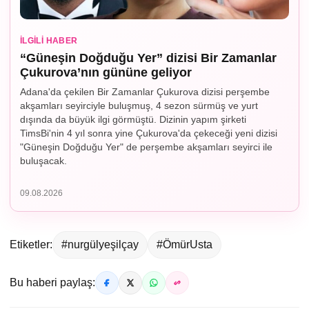
İLGILI HABER
“Güneşin Doğduğu Yer” dizisi Bir Zamanlar
Çukurova’nın gününe geliyor
Adana'da çekilen Bir Zamanlar Çukurova dizisi perşembe
akşamları seyirciyle buluşmuş, 4 sezon sürmüş ve yurt
dışında da büyük ilgi görmüştü. Dizinin yapım şirketi
TimsBi'nin 4 yıl sonra yine Çukurova'da çekeceği yeni dizisi
"Güneşin Doğduğu Yer" de perşembe akşamları seyirci ile
buluşacak.
09.08.2026
Etiketler:
#nurgülyeşilçay
#ÖmürUsta
Bu haberi paylaş: