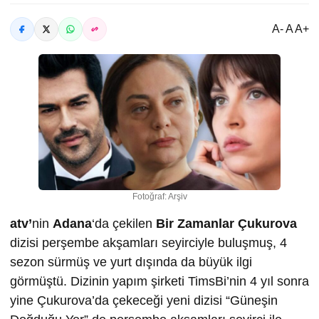
A- A A+
Fotoğraf: Arşiv
atv’
nin
Adana
‘da çekilen
Bir Zamanlar Çukurova
dizisi perşembe akşamları seyirciyle buluşmuş, 4
sezon sürmüş ve yurt dışında da büyük ilgi
görmüştü. Dizinin yapım şirketi TimsBi’nin 4 yıl sonra
yine Çukurova’da çekeceği yeni dizisi “Güneşin