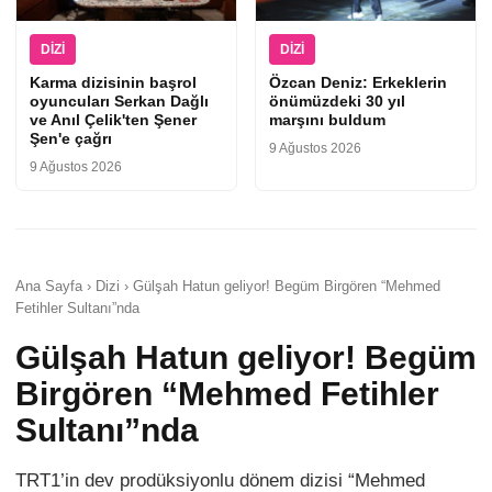
DIZI
DIZI
Karma dizisinin başrol
Özcan Deniz: Erkeklerin
oyuncuları Serkan Dağlı
önümüzdeki 30 yıl
ve Anıl Çelik'ten Şener
marşını buldum
Şen'e çağrı
9 Ağustos 2026
9 Ağustos 2026
Ana Sayfa › Dizi › Gülşah Hatun geliyor! Begüm Birgören “Mehmed
Fetihler Sultanı”nda
Gülşah Hatun geliyor! Begüm
Birgören “Mehmed Fetihler
Sultanı”nda
TRT1’in dev prodüksiyonlu dönem dizisi “Mehmed