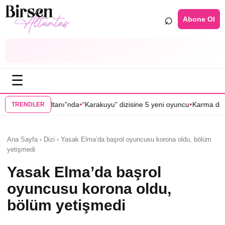
⌕
Abone Ol
☰
•
•
nda
“Karakuyu” dizisine 5 yeni oyuncu
Karma dizisinin başrol oyuncuları
TRENDLER
Ana Sayfa › Dizi › Yasak Elma’da başrol oyuncusu korona oldu, bölüm
yetişmedi
Yasak Elma’da başrol
oyuncusu korona oldu,
bölüm yetişmedi