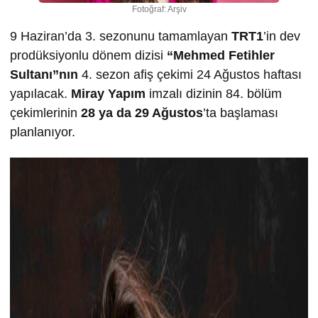
Fotoğraf: Arşiv
9 Haziran’da 3. sezonunu tamamlayan
TRT1
’in dev
prodüksiyonlu dönem dizisi
“Mehmed Fetihler
Sultanı”nın
4. sezon afiş çekimi 24 Ağustos haftası
yapılacak.
Miray Yapım
imzalı dizinin 84. bölüm
çekimlerinin
28 ya da 29 A
ğ
ustos
’ta başlaması
planlanıyor.