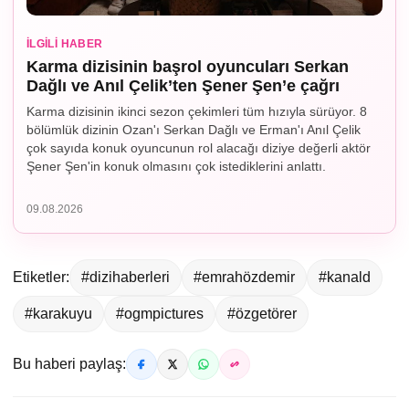
İLGILI HABER
Karma dizisinin başrol oyuncuları Serkan
Dağlı ve Anıl Çelik’ten Şener Şen’e çağrı
Karma dizisinin ikinci sezon çekimleri tüm hızıyla sürüyor. 8
bölümlük dizinin Ozan'ı Serkan Dağlı ve Erman'ı Anıl Çelik
çok sayıda konuk oyuncunun rol alacağı diziye değerli aktör
Şener Şen'in konuk olmasını çok istediklerini anlattı.
09.08.2026
Etiketler:
#dizihaberleri
#emrahözdemir
#kanald
#karakuyu
#ogmpictures
#özgetörer
Bu haberi paylaş: