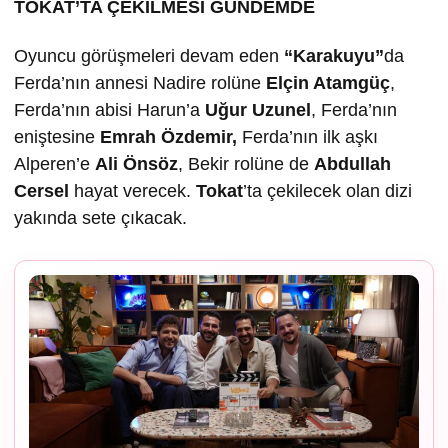
TOKAT’TA ÇEK
İLMESİ GÜNDEMDE
Oyuncu görüşmeleri devam eden
“Karakuyu”
da
Ferda’nın annesi Nadire rolüne
Elçin Atamgüç
,
Ferda’nın abisi Harun’a
U
ğur Uzunel
, Ferda’nın
eniştesine
Emrah Özdemir,
Ferda’nın ilk aşkı
Alperen’e
Ali Önsöz
, Bekir rolüne de
Abdullah
Cersel
hayat verecek.
Tokat
’ta çekilecek olan dizi
yakında sete çıkacak.