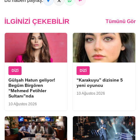
Bu haberi paylaş:
İLGINIZI ÇEKEBILIR
Tümünü Gör
DIZI
DIZI
Gülşah Hatun geliyor!
“Karakuyu” dizisine 5
Begüm Birgören
yeni oyuncu
“Mehmed Fetihler
10 Ağustos 2026
Sultanı”nda
10 Ağustos 2026