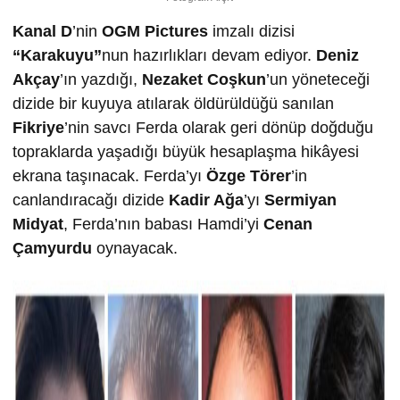
Kanal D
’nin
OGM Pictures
imzalı dizisi
“Karakuyu”
nun hazırlıkları devam ediyor.
Deniz
Akçay
’ın yazdığı,
Nezaket Coşkun
’un yöneteceği
dizide bir kuyuya atılarak öldürüldüğü sanılan
Fikriye
’nin savcı Ferda olarak geri dönüp doğduğu
topraklarda yaşadığı büyük hesaplaşma hikâyesi
ekrana taşınacak. Ferda’yı
Özge Törer
’in
canlandıracağı dizide
Kadir Ağa
’yı
Sermiyan
Midyat
, Ferda’nın babası Hamdi’yi
Cenan
Çamyurdu
oynayacak.