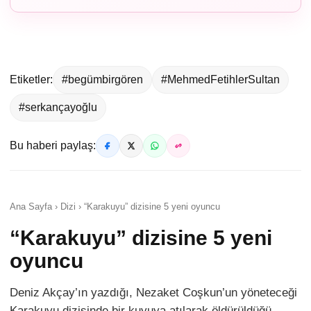
Etiketler:
#begümbirgören
#MehmedFetihlerSultan
#serkançayoğlu
Bu haberi paylaş:
Ana Sayfa › Dizi › “Karakuyu” dizisine 5 yeni oyuncu
“Karakuyu” dizisine 5 yeni
oyuncu
Deniz Akçay’ın yazdığı, Nezaket Coşkun’un yöneteceği
Karakuyu dizisinde bir kuyuya atılarak öldürüldüğü