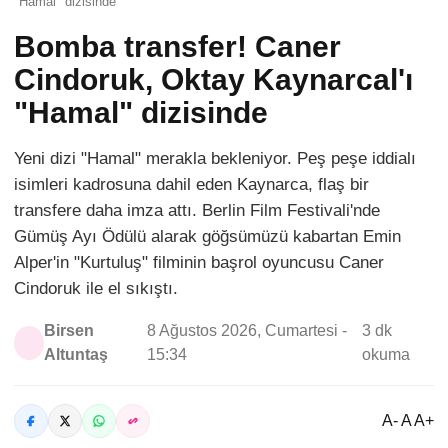
"Hamal" dizisinde
Bomba transfer! Caner
Cindoruk, Oktay Kaynarcal'ı
"Hamal" dizisinde
Yeni dizi "Hamal" merakla bekleniyor. Peş peşe iddialı
isimleri kadrosuna dahil eden Kaynarca, flaş bir
transfere daha imza attı. Berlin Film Festivali'nde
Gümüş Ayı Ödülü alarak göğsümüzü kabartan Emin
Alper'in "Kurtuluş" filminin başrol oyuncusu Caner
Cindoruk ile el sıkıştı.
Birsen
8 Ağustos 2026, Cumartesi -
3 dk
Altuntaş
15:34
okuma
A- A A+