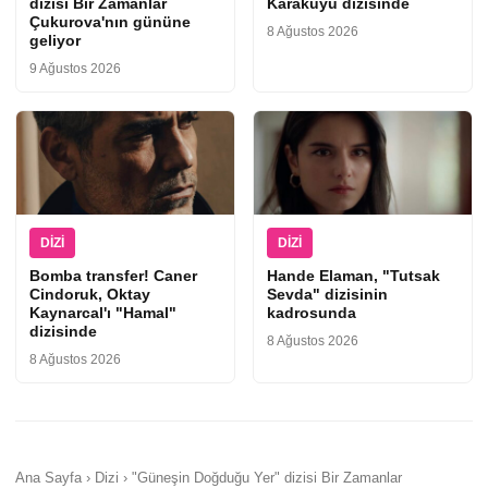
dizisi Bir Zamanlar
Karakuyu dizisinde
Çukurova'nın gününe
8 Ağustos 2026
geliyor
9 Ağustos 2026
DIZI
DIZI
Bomba transfer! Caner
Hande Elaman, "Tutsak
Cindoruk, Oktay
Sevda" dizisinin
Kaynarcal'ı "Hamal"
kadrosunda
dizisinde
8 Ağustos 2026
8 Ağustos 2026
Ana Sayfa › Dizi › "Güneşin Doğduğu Yer" dizisi Bir Zamanlar