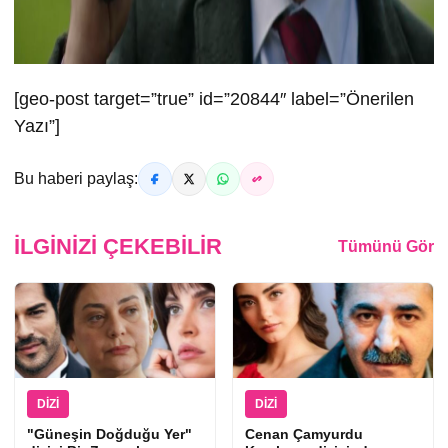
[geo-post target=”true” id=”20844″ label=”Önerilen
Yazı”]
Bu haberi paylaş:
İLGINIZI ÇEKEBILIR
Tümünü Gör
DIZI
DIZI
"Güneşin Doğduğu Yer"
Cenan Çamyurdu