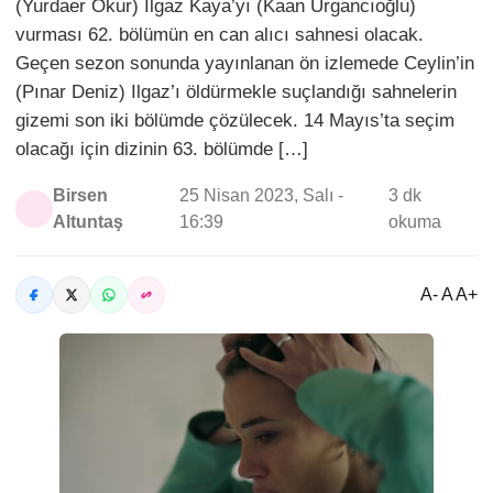
(Yurdaer Okur) Ilgaz Kaya’yı (Kaan Urgancıoğlu)
vurması 62. bölümün en can alıcı sahnesi olacak.
Geçen sezon sonunda yayınlanan ön izlemede Ceylin’in
(Pınar Deniz) Ilgaz’ı öldürmekle suçlandığı sahnelerin
gizemi son iki bölümde çözülecek. 14 Mayıs’ta seçim
olacağı için dizinin 63. bölümde […]
Birsen
25 Nisan 2023, Salı -
3 dk
Altuntaş
16:39
okuma
A- A A+