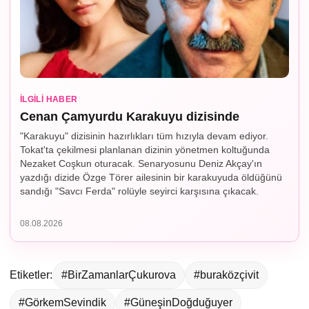
İLGILI HABER
Cenan Çamyurdu Karakuyu dizisinde
"Karakuyu" dizisinin hazırlıkları tüm hızıyla devam ediyor.
Tokat'ta çekilmesi planlanan dizinin yönetmen koltuğunda
Nezaket Coşkun oturacak. Senaryosunu Deniz Akçay'ın
yazdığı dizide Özge Törer ailesinin bir karakuyuda öldüğünü
sandığı "Savcı Ferda" rolüyle seyirci karşısına çıkacak.
08.08.2026
Etiketler:
#BirZamanlarÇukurova
#buraközçivit
#GörkemSevindik
#GüneşinDoğduğuyer