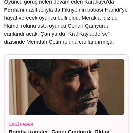
Oyuncu görüşmeleri devam eden Karakuyu’da
Ferda
‘nın asıl adıyla da Fikriye’nin babası Hamdi”ye
hayat verecek oyuncu belli oldu. Merakla dizide
Hamdi rolünü usta oyuncu Cenan Çamyurdu
canlandıracak. Çamyurdu “Kral Kaybederse”
dizisinde Memduh Çetin rolünü canlandırmıştı.
İLGILI HABER
Bomba transfer! Caner Cindoruk, Oktay