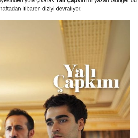
ayesinden yola çıkarak
Yalı Çapkın
ı’nı yazan Günger bu
ftadan itibaren diziyi devralıyor.