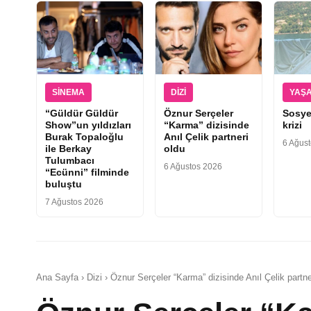
SINEMA
DIZI
YAŞ
“Güldür Güldür
Öznur Serçeler
Sosye
Show”un yıldızları
“Karma” dizisinde
krizi
Burak Topaloğlu
Anıl Çelik partneri
6 Ağus
ile Berkay
oldu
Tulumbacı
6 Ağustos 2026
“Ecünni” filminde
buluştu
7 Ağustos 2026
Ana Sayfa › Dizi › Öznur Serçeler “Karma” dizisinde Anıl Çelik partne