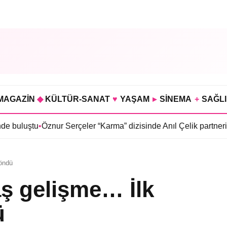
MAGAZİN
◆
KÜLTÜR-SANAT
♥
YAŞAM
▸
SİNEMA
+
SAĞL
nur Serçeler “Karma” dizisinde Anıl Çelik partneri oldu
•
Sosyete
döndü
aş gelişme… İlk
ü