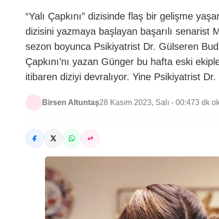
“Yalı Çapkını” dizisinde flaş bir gelişme ya
dizisini yazmaya başlayan başarılı senaris
sezon boyunca Psikiyatrist Dr. Gülseren Bud
Çapkını’nı yazan Günger bu hafta eski ekip
itibaren diziyi devralıyor. Yine Psikiyatrist D
Birsen Altuntaş
28 Kasım 2023, Salı - 00:47
3 dk 