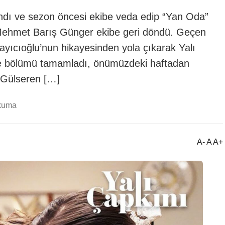
şandı ve sezon öncesi ekibe veda edip “Yan Oda”
t Mehmet Barış Günger ekibe geri döndü. Geçen
ayıcıoğlu’nun hikayesinden yola çıkarak Yalı
le bölümü tamamladı, önümüzdeki haftadan
r. Gülseren […]
okuma
A- A A+