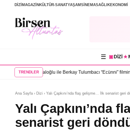
DİZİ
MAGAZİN
KÜLTÜR-SANAT
YAŞAM
SİNEMA
SAĞLIK
EKONOMİ
☰
▣
DİZİ
★
rak Topaloğlu ile Berkay Tulumbacı “Ecünni” filminde buluştu
•
Öz
TRENDLER
Ana Sayfa › Dizi › Yalı Çapkını’nda flaş gelişme… İlk senarist geri 
Yalı Çapkını’nda fl
senarist geri dönd