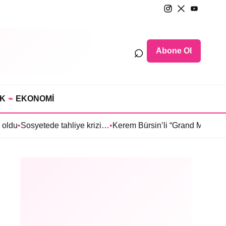
⌕
Abone Ol
IK
⌁
EKONOMİ
de tahliye krizi…
•
Kerem Bürsin’li “Grand Maison İstanbul”dan Sı