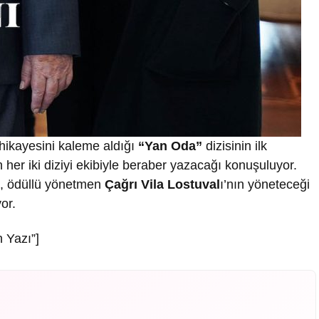
hikayesini kaleme aldığı
“Yan Oda”
dizisinin ilk
in her iki diziyi ekibiyle beraber yazacağı konuşuluyor.
ı, ödüllü yönetmen
Çağrı Vila Lostuval
ı’nın yöneteceği
or.
 Yazı”]