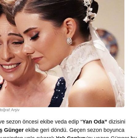
toğraf: Arşiv
 ve sezon öncesi ekibe veda edip “
Yan Oda”
dizisini
ş Günger
ekibe geri döndü. Geçen sezon boyunca