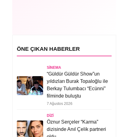
ÖNE ÇIKAN HABERLER
SINEMA
“Güldür Güldür Show”un
yıldızları Burak Topaloğlu ile
Berkay Tulumbacı “Ecünni”
filminde buluştu
7 Ağustos 2026
DIZI
Öznur Serçeler “Karma”
dizisinde Anıl Çelik partneri
oldu