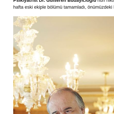
Psikiyatrist Dr. Gülseren Budayıcıoğlu’
nun hik
hafta eski ekiple bölümü tamamladı, önümüzdeki ha