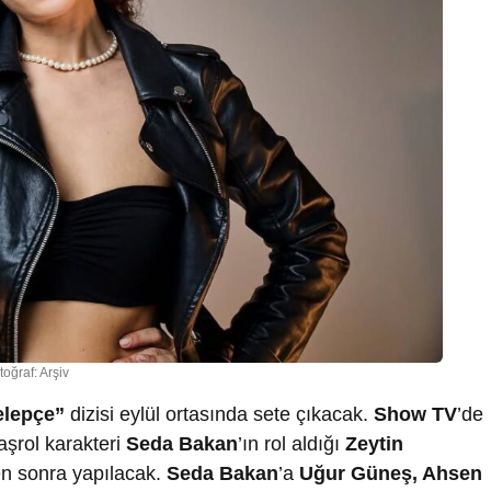
toğraf: Arşiv
elepçe”
dizisi eylül ortasında sete çıkacak.
Show TV
’de
aşrol karakteri
Seda Bakan
’ın rol aldığı
Zeytin
en sonra yapılacak.
Seda Bakan
’a
Uğur Güneş, Ahsen