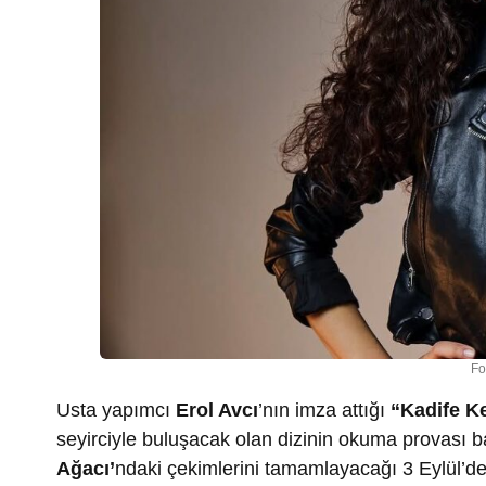
Fo
Usta yapımcı
Erol Avcı
’nın imza attığı
“Kadife K
seyirciyle buluşacak olan dizinin okuma provası b
Ağacı’
ndaki çekimlerini tamamlayacağı 3 Eylül’d