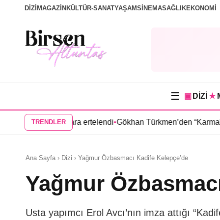
DİZİ
MAGAZİN
KÜLTÜR-SANAT
YAŞAM
SİNEMA
SAĞLIK
EKONOMİ
☰
▣
DİZİ
★
si ilkbahara ertelendi
•
Gökhan Türkmen’den “Karma” dizisi kad
TRENDLER
Ana Sayfa › Dizi › Yağmur Özbasmacı Kadife Kelepçe’de
Yağmur Özbasmacı 
Usta yapımcı Erol Avcı’nın imza attığı “Kadif