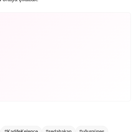
#KadifeKelepçe
#sedabakan
#uğurgüneş