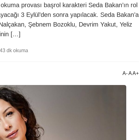
 okuma provası başrol karakteri Seda Bakan’ın rol
layacağı 3 Eylül’den sonra yapılacak. Seda Bakan’a
Nalçakan, Şebnem Bozoklu, Devrim Yakut, Yeliz
inin […]
44
3 dk okuma
A- A A+