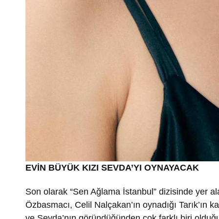
EVİN BÜYÜK KIZI SEVDA’YI OYNAYACAK
Son olarak “Sen Ağlama İstanbul” dizisinde yer al
Özbasmacı, Celil Nalçakan’ın oynadığı Tarık’ın kar
ve Sevda’nın göründüğünden çok farklı biri olduğ