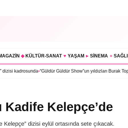
MAGAZİN
◆
KÜLTÜR-SANAT
♥
YAŞAM
▸
SİNEMA
+
SAĞL
rosunda
•
“Güldür Güldür Show”un yıldızları Burak Topaloğlu ile 
Kadife Kelepçe’de
e Kelepçe” dizisi eylül ortasında sete çıkacak.