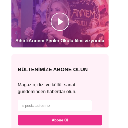
Sihirli Annem Periler Okulu filmi vizyonda
BÜLTENIMIZE ABONE OLUN
Magazin, dizi ve kültür sanat
gündeminden haberdar olun.
Abone Ol