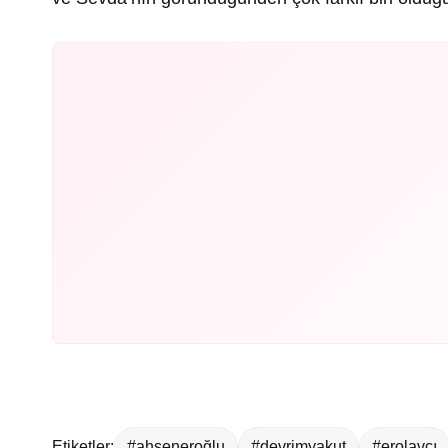
Etiketler:
#ahseneroğlu
#devrimyakut
#erolavcı