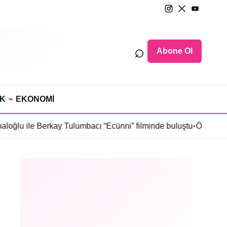
⌕
Abone Ol
IK
⌁
EKONOMİ
Berkay Tulumbacı “Ecünni” filminde buluştu
•
Öznur Serçeler “Karm