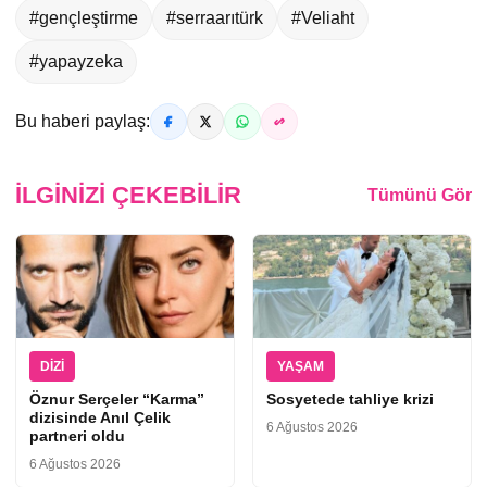
#gençleştirme
#serraarıtürk
#Veliaht
#yapayzeka
Bu haberi paylaş:
İLGINIZI ÇEKEBILIR
Tümünü Gör
DIZI
YAŞAM
Öznur Serçeler “Karma”
Sosyetede tahliye krizi
dizisinde Anıl Çelik
6 Ağustos 2026
partneri oldu
6 Ağustos 2026