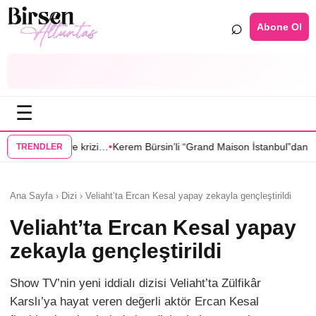
⌕
Abone Ol
☰
•
•
zi…
Kerem Bürsin’li “Grand Maison İstanbul”dan Sıla Türkoğlu’na teklif
TRENDLER
Ana Sayfa › Dizi › Veliaht’ta Ercan Kesal yapay zekayla gençleştirildi
Veliaht’ta Ercan Kesal yapay
zekayla gençleştirildi
Show TV’nin yeni iddialı dizisi Veliaht’ta Zülfikâr
Karslı’ya hayat veren değerli aktör Ercan Kesal