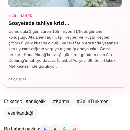
İLGILI HABER
Sosyetede tahliye krizi…
Como’daki 3 gün süren 165 milyon TL’lik düğününü
konuştuğu Ata Demirağ’ın, Işıl Reçber ve Rüştü Reçber
çiftinin 6 yıllık kiracısı olduğu ve tarafların arasında yaşanan
kira uyuşmazlığının yargıya taşındığı ortaya çıktı. Gemi
broker’ı Rana Akdağ’la evliliği günlerdir gündem olan Ata
Demirağ’ın tahliye davası, İstanbul Adliyesi 38. Sulh Hukuk
Mahkemesi'nde görülüyor.
06.08.2026
Etiketler:
#anılçelik
#Karma
#SelinTürkmen
#serkandağlı
Bu haberi paylaş: