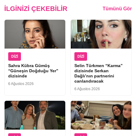
İLGINIZI ÇEKEBILIR
Tümünü Gör
DIZI
DIZI
Sahra Kübra Gümüş
Selin Türkmen “Karma”
“Güneşin Doğduğu Yer”
dizisinde Serkan
dizisinde
Dağlı’nın partnerini
canlandıracak
6 Ağustos 2026
6 Ağustos 2026