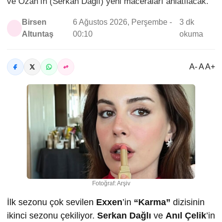
ve Ozan’ın (Serkan Dağlı) yeni maceraları anlatılacak.
Birsen
6 Ağustos 2026, Perşembe -
3 dk
Altuntaş
00:10
okuma
A- A A+
Fotoğraf: Arşiv
İlk sezonu çok sevilen
Exxen
’in
“Karma”
dizisinin
ikinci sezonu çekiliyor.
Serkan Dağlı
ve
Anıl Çelik
’in