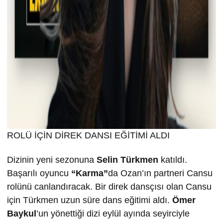
ROLÜ İÇİN DİREK DANSI EĞİTİMİ ALDI
Dizinin yeni sezonuna
Selin T
ürkmen
katıldı.
Başarılı oyuncu
“Karma”
da Ozan’ın partneri Cansu
rolünü canlandıracak. Bir direk dansçısı olan Cansu
için Türkmen uzun süre dans eğitimi aldı.
Ömer
Baykul
’un yönettiği dizi eylül ayında seyirciyle