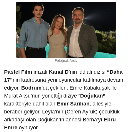
Fotoğraf: Arşiv
Pastel Film
imzalı
Kanal D
’nin iddialı dizisi
“Daha
17”
nin kadrosuna yeni oyuncular katılmaya devam
ediyor.
Bodrum
’da çekilen, Emre Kabakuşak ile
Murat Aksu’nun yönettiği diziye “
Doğukan”
karakteriyle dahil olan
Emir Sarıhan
, ailesiyle
beraber geliyor. Leyla’nın (Ceren Ayruk) çocukluk
arkadaşı olan Doğukan’ın annesi Berna’yı
Ebru
Emre
oynuyor.