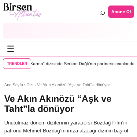
⌕
Abone Ol
☰
•
dizisinde Serkan Dağlı’nın partnerini canlandıracak
Daha 17’ye Emir Sa
TRENDLER
Ana Sayfa › Dizi › Ve Akın Akınözü “Aşk ve Taht”la dönüyor
Ve Akın Akınözü “Aşk ve
Taht”la dönüyor
Unutulmaz dönem dizilerinin yaratıcısı Bozdağ Film’in
patronu Mehmet Bozdağ’ın imza atacağı dizinin başrol