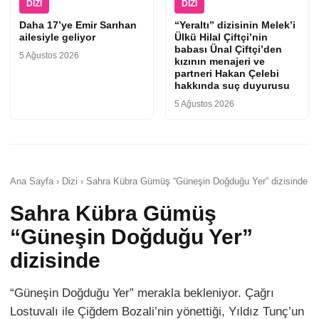
DIZI
DIZI
Daha 17’ye Emir Sarıhan
“Yeraltı” dizisinin Melek’i
ailesiyle geliyor
Ülkü Hilal Çiftçi’nin
babası Ünal Çiftçi’den
5 Ağustos 2026
kızının menajeri ve
partneri Hakan Çelebi
hakkında suç duyurusu
5 Ağustos 2026
Ana Sayfa › Dizi › Sahra Kübra Gümüş “Güneşin Doğduğu Yer” dizisinde
Sahra Kübra Gümüş
“Güneşin Doğduğu Yer”
dizisinde
“Güneşin Doğduğu Yer” merakla bekleniyor. Çağrı
Lostuvalı ile Çiğdem Bozali’nin yönettiği, Yıldız Tunç’un