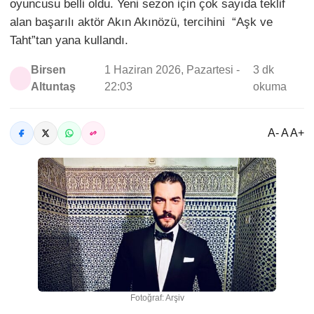
oyuncusu belli oldu. Yeni sezon için çok sayıda teklif
alan başarılı aktör Akın Akınözü, tercihini “Aşk ve
Taht”tan yana kullandı.
Birsen
1 Haziran 2026, Pazartesi -
3 dk
Altuntaş
22:03
okuma
A- A A+
Fotoğraf: Arşiv