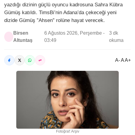
yazdığı dizinin güçlü oyuncu kadrosuna Sahra Kübra
Gümüş katıldı. TimsBi’nin Adana’da çekeceği yeni
dizide Gümüş ”Ahsen” rolüne hayat verecek.
Birsen
6 Ağustos 2026, Perşembe -
3 dk
Altuntaş
03:49
okuma
A- A A+
Fotoğraf: Arşiv