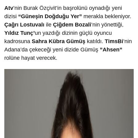
Atv
’nin Burak Özçivit’in başrolünü oynadığı yeni
dizisi
“Güneşin Doğduğu Yer”
merakla bekleniyor.
Çağrı Lostuvalı
ile
Çiğdem Bozali
’nin yönettiği,
Yıldız Tunç’
un yazdığı dizinin güçlü oyuncu
kadrosuna
Sahra Kübra Gümüş
katıldı.
TimsBi
’nin
Adana’da çekeceği yeni dizide Gümüş
”Ahsen”
rolüne hayat verecek.