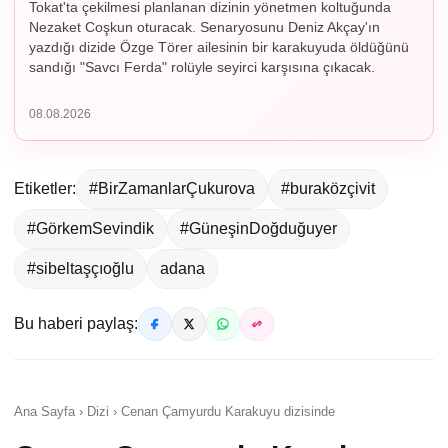
Tokat'ta çekilmesi planlanan dizinin yönetmen koltuğunda
Nezaket Coşkun oturacak. Senaryosunu Deniz Akçay'ın
yazdığı dizide Özge Törer ailesinin bir karakuyuda öldüğünü
sandığı "Savcı Ferda" rolüyle seyirci karşısına çıkacak.
08.08.2026
Etiketler:
#BirZamanlarÇukurova
#buraközçivit
#GörkemSevindik
#GüneşinDoğduğuyer
#sibeltaşçıoğlu
adana
Bu haberi paylaş:
Ana Sayfa › Dizi › Cenan Çamyurdu Karakuyu dizisinde