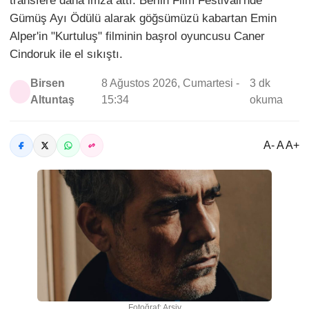
transfere daha imza attı. Berlin Film Festivali'nde
Gümüş Ayı Ödülü alarak göğsümüzü kabartan Emin
Alper'in "Kurtuluş" filminin başrol oyuncusu Caner
Cindoruk ile el sıkıştı.
Birsen
8 Ağustos 2026, Cumartesi -
3 dk
Altuntaş
15:34
okuma
A- A A+
Fotoğraf: Arşiv