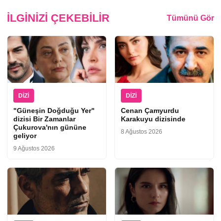
İLGINIZI ÇEKEBILIR
Tümünü Gör
DIZI
DIZI
"Güneşin Doğduğu Yer"
Cenan Çamyurdu
dizisi Bir Zamanlar
Karakuyu dizisinde
Çukurova'nın gününe
8 Ağustos 2026
geliyor
9 Ağustos 2026