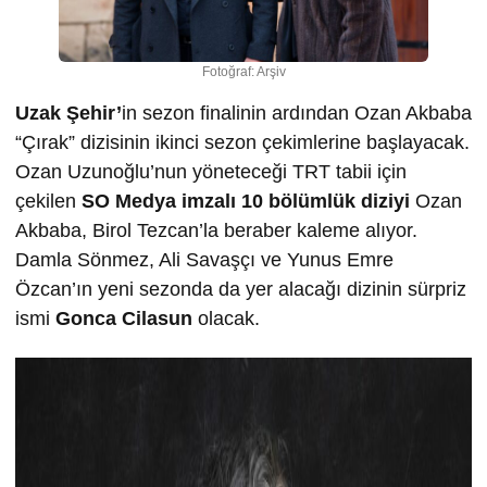
Fotoğraf: Arşiv
Uzak Şehir’
in sezon finalinin ardından Ozan Akbaba
“Çırak” dizisinin ikinci sezon çekimlerine başlayacak.
Ozan Uzunoğlu’nun yöneteceği TRT tabii için
çekilen
SO Medya imzalı 10 bölümlük diziyi
Ozan
Akbaba, Birol Tezcan’la beraber kaleme alıyor.
Damla Sönmez, Ali Savaşçı ve Yunus Emre
Özcan’ın yeni sezonda da yer alacağı dizinin sürpriz
ismi
Gonca Cilasun
olacak.