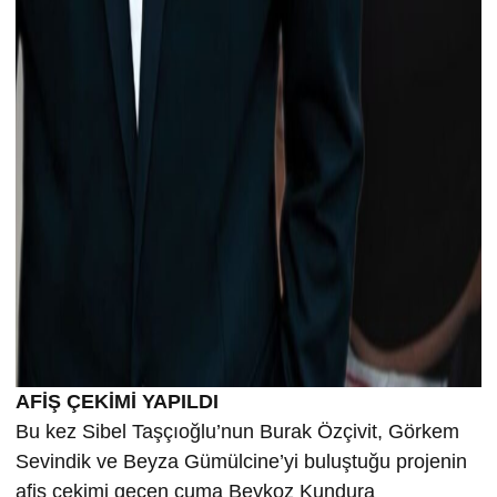
AFİŞ ÇEKİMİ YAPILDI
Bu kez Sibel Taşçıoğlu’nun Burak Özçivit, Görkem
Sevindik ve Beyza Gümülcine’yi buluştuğu projenin
afiş çekimi geçen cuma Beykoz Kundura