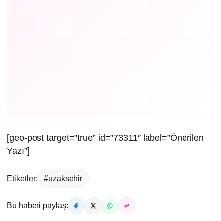
[geo-post target=”true” id=”73311″ label=”Önerilen
Yazı”]
Etiketler:
#uzaksehir
Bu haberi paylaş: