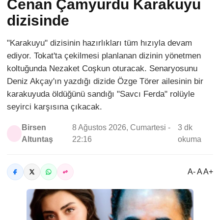
Cenan Çamyurdu Karakuyu
dizisinde
"Karakuyu" dizisinin hazırlıkları tüm hızıyla devam
ediyor. Tokat'ta çekilmesi planlanan dizinin yönetmen
koltuğunda Nezaket Coşkun oturacak. Senaryosunu
Deniz Akçay'ın yazdığı dizide Özge Törer ailesinin bir
karakuyuda öldüğünü sandığı "Savcı Ferda" rolüyle
seyirci karşısına çıkacak.
Birsen
8 Ağustos 2026, Cumartesi -
3 dk
Altuntaş
22:16
okuma
A- A A+