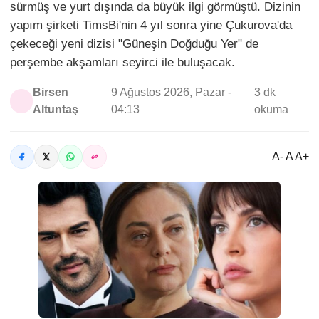
sürmüş ve yurt dışında da büyük ilgi görmüştü. Dizinin
yapım şirketi TimsBi'nin 4 yıl sonra yine Çukurova'da
çekeceği yeni dizisi "Güneşin Doğduğu Yer" de
perşembe akşamları seyirci ile buluşacak.
Birsen
9 Ağustos 2026, Pazar -
3 dk
Altuntaş
04:13
okuma
A- A A+