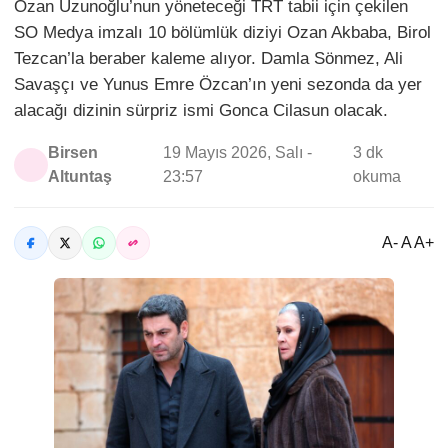
Ozan Uzunoğlu’nun yöneteceği TRT tabii için çekilen
SO Medya imzalı 10 bölümlük diziyi Ozan Akbaba, Birol
Tezcan’la beraber kaleme alıyor. Damla Sönmez, Ali
Savaşçı ve Yunus Emre Özcan’ın yeni sezonda da yer
alacağı dizinin sürpriz ismi Gonca Cilasun olacak.
Birsen
19 Mayıs 2026, Salı -
3 dk
Altuntaş
23:57
okuma
A- A A+