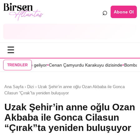
⌕
Abone Ol
☰
•
•
Cenan Çamyurdu Karakuyu dizisinde
Bomba transfer! Caner Cindoruk,
TRENDLER
Ana Sayfa › Dizi › Uzak Şehir’in anne oğlu Ozan Akbaba ile Gonca
Cilasun “Çırak”ta yeniden buluşuyor
Uzak Şehir’in anne oğlu Ozan
Akbaba ile Gonca Cilasun
“Çırak”ta yeniden buluşuyor