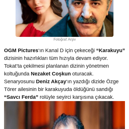
Fotoğraf: Arşiv
OGM Pictures
‘ın Kanal D için çekeceği
“Karakuyu”
dizisinin hazırlıkları tüm hızıyla devam ediyor.
Tokat’ta çekilmesi planlanan dizinin yönetmen
koltuğunda
Nezaket Coşkun
oturacak.
Senaryosunu
Deniz Akçay
‘ın yazdığı dizide Özge
Törer ailesinin bir karakuyuda öldüğünü sandığı
“Savcı Ferda”
rolüyle seyirci karşısına çıkacak.