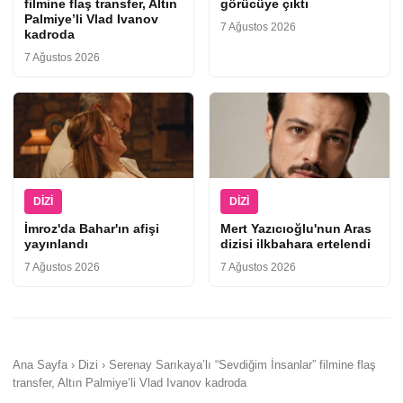
filmine flaş transfer, Altın
görücüye çıktı
Palmiye’li Vlad Ivanov
7 Ağustos 2026
kadroda
7 Ağustos 2026
DIZI
DIZI
İmroz'da Bahar'ın afişi
Mert Yazıcıoğlu'nun Aras
yayınlandı
dizisi ilkbahara ertelendi
7 Ağustos 2026
7 Ağustos 2026
Ana Sayfa › Dizi › Serenay Sarıkaya’lı “Sevdiğim İnsanlar” filmine flaş
transfer, Altın Palmiye’li Vlad Ivanov kadroda