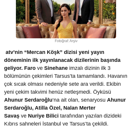
Fotoğraf: Arşiv
atv’nin “Mercan Köşk” dizisi yeni yayın
döneminin ilk yayınlanacak dizilerinin başında
geliyor.
Faro
ve
Sinehane
imzalı dizinin ilk 3
bölümünün çekimleri Tarsus’ta tamamlandı. Havanın
çok sıcak olması nedeniyle sete ara verildi. Ekibin
yeni çekim takvimi henüz netleşmedi. Öyküsü
Ahunur Serdaro
ğ
lu
‘na ait olan, senaryosu
Ahunur
Serdaro
ğ
lu, Atilla Özel, Nalan Merter
Sava
ş
ve
Nuriye Bilici
tarafından yazılan dizideki
Kıbrıs sahneleri İstanbul ve Tarsus’ta çekildi.