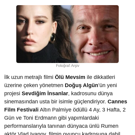
Fotoğraf: Arşiv
İlk uzun metrajlı filmi
Ölü Mevsim
ile dikkatleri
üzerine çeken yönetmen
Doğuş Algün
’ün yeni
projesi
Sevdiğim İnsanlar
, kadrosunu dünya
sinemasından usta bir isimle güçlendiriyor.
Cannes
Film Festivali
Altın Palmiye ödüllü 4 Ay, 3 Hafta, 2
Gün ve Toni Erdmann gibi yapımlardaki
performanslarıyla tanınan dünyaca ünlü Rumen
aktör Vlad Ivanov, filmin oyuncu kadrosuna dahil