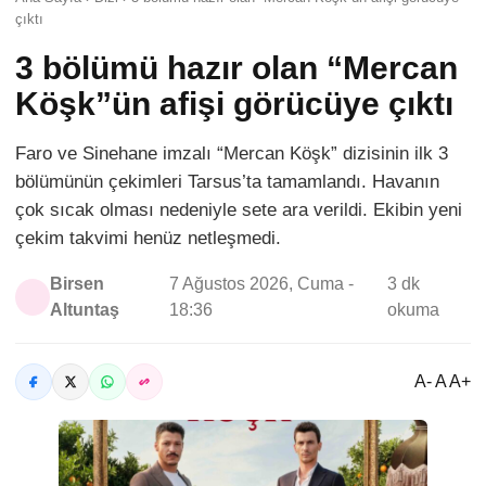
çıktı
3 bölümü hazır olan “Mercan
Köşk”ün afişi görücüye çıktı
Faro ve Sinehane imzalı “Mercan Köşk” dizisinin ilk 3
bölümünün çekimleri Tarsus’ta tamamlandı. Havanın
çok sıcak olması nedeniyle sete ara verildi. Ekibin yeni
çekim takvimi henüz netleşmedi.
Birsen
7 Ağustos 2026, Cuma -
3 dk
Altuntaş
18:36
okuma
A- A A+