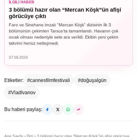
İLGILI HABER
3 bölümü hazır olan “Mercan Köşk”ün afişi
görücüye çıktı
Faro ve Sinehane imzalı “Mercan Köşk” dizisinin ilk 3
bölümünün çekimleri Tarsus’ta tamamlandı. Havanın çok
sıcak olması nedeniyle sete ara verildi. Ekibin yeni çekim
takvimi henüz netleşmedi.
07.08.2026
Etiketler:
#cannesfilmfestivali
#doğuşalgün
#VladIvanov
Bu haberi paylaş:
Ana Sayfa › Dizi › 3 bölümü hazır olan “Mercan Köşk”ün afişi görücüye