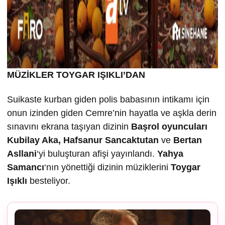
MÜZİKLER TOYGAR IŞIKLI’DAN
Suikaste kurban giden polis babasının intikamı için
onun izinden giden Cemre’nin hayatla ve aşkla derin
sınavını ekrana taşıyan dizinin
Ba
şrol oyuncuları
Kubilay Aka, Hafsanur Sancaktutan
ve
Bertan
Asllani
‘yi buluşturan afişi yayınlandı.
Yahya
Samancı
‘nın yönettiği dizinin müziklerini
Toygar
I
ş
ıklı
besteliyor.