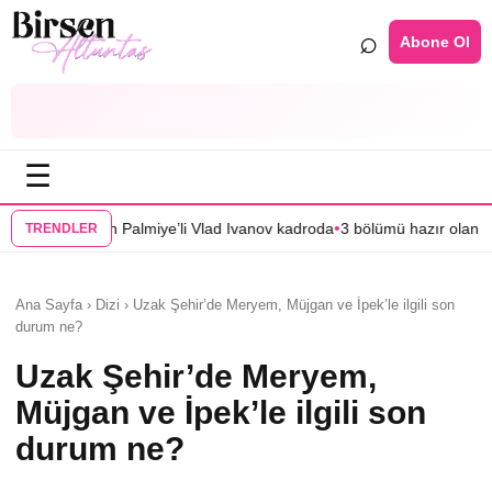
⌕
Abone Ol
☰
•
’li Vlad Ivanov kadroda
3 bölümü hazır olan “Mercan Köşk”ün afişi görüc
TRENDLER
Ana Sayfa › Dizi › Uzak Şehir’de Meryem, Müjgan ve İpek’le ilgili son
durum ne?
Uzak Şehir’de Meryem,
Müjgan ve İpek’le ilgili son
durum ne?