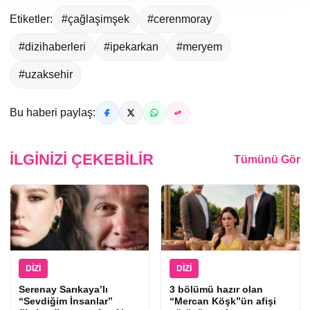
Etiketler:
#çağlaşimşek
#cerenmoray
#dizihaberleri
#ipekarkan
#meryem
#uzaksehir
Bu haberi paylaş:
İLGINIZI ÇEKEBILIR
Tümünü Gör
DIZI
DIZI
Serenay Sarıkaya’lı
3 bölümü hazır olan
“Sevdiğim İnsanlar”
“Mercan Köşk”ün afişi