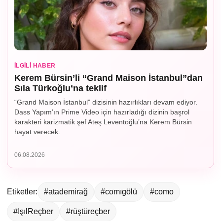
İLGILI HABER
Kerem Bürsin’li “Grand Maison İstanbul”dan
Sıla Türkoğlu’na teklif
“Grand Maison İstanbul” dizisinin hazırlıkları devam ediyor.
Dass Yapım’ın Prime Video için hazırladığı dizinin başrol
karakteri karizmatik şef Ateş Leventoğlu’na Kerem Bürsin
hayat verecek.
06.08.2026
Etiketler:
#atademirağ
#comıgölü
#como
#IşılReçber
#rüştüreçber