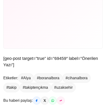
[geo-post target=”true” id=”69459″ label=”Önerilen
Yazı”]
Etiketler:
#Alya
#boranalbora
#cihanalbora
#takip
#takiptençıkma
#uzaksehir
Bu haberi paylaş: