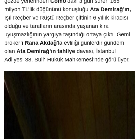
gözde yerlerinden
Como
’daki 3 gün süren 165
milyon TL’lik düğününü konuştuğu
Ata Demirağ’ın,
Işıl Reçber ve Rüştü Reçber çiftinin 6 yıllık kiracısı
olduğu ve tarafların arasında yaşanan kira
uyuşmazlığının yargıya taşındığı ortaya çıktı. Gemi
broker’ı
Rana Akdağ
’la evliliği günlerdir gündem
olan
Ata Demirağ’ın tahliye
davası, İstanbul
Adliyesi 38. Sulh Hukuk Mahkemesi’nde görülüyor.