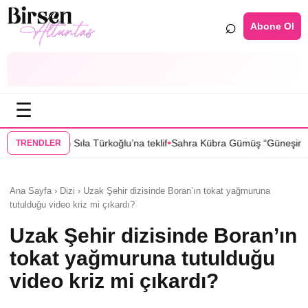
⌕
Abone Ol
☰
•
•
na teklif
Sahra Kübra Gümüş “Güneşin Doğduğu Yer” dizisinde
Selin
TRENDLER
Ana Sayfa › Dizi › Uzak Şehir dizisinde Boran’ın tokat yağmuruna
tutulduğu video kriz mi çıkardı?
Uzak Şehir dizisinde Boran’ın
tokat yağmuruna tutulduğu
video kriz mi çıkardı?