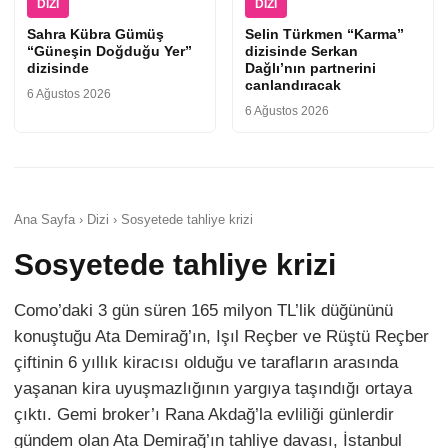
DIZI
DIZI
Sahra Kübra Gümüş
Selin Türkmen “Karma”
“Güneşin Doğduğu Yer”
dizisinde Serkan
dizisinde
Dağlı’nın partnerini
canlandıracak
6 Ağustos 2026
6 Ağustos 2026
Ana Sayfa › Dizi › Sosyetede tahliye krizi
Sosyetede tahliye krizi
Como’daki 3 gün süren 165 milyon TL’lik düğününü
konuştuğu Ata Demirağ’ın, Işıl Reçber ve Rüştü Reçber
çiftinin 6 yıllık kiracısı olduğu ve tarafların arasında
yaşanan kira uyuşmazlığının yargıya taşındığı ortaya
çıktı. Gemi broker’ı Rana Akdağ’la evliliği günlerdir
gündem olan Ata Demirağ’ın tahliye davası, İstanbul