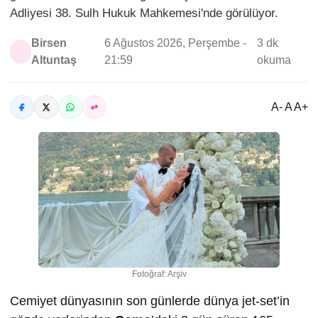
Adliyesi 38. Sulh Hukuk Mahkemesi'nde görülüyor.
Birsen
6 Ağustos 2026, Perşembe -
3 dk
Altuntaş
21:59
okuma
A- A A+
Fotoğraf: Arşiv
Cemiyet dünyasının son günlerde dünya jet-set’in