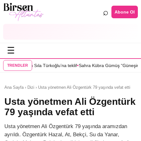
⌕
Abone Ol
☰
•
•
 teklif
Sahra Kübra Gümüş “Güneşin Doğduğu Yer” dizisinde
Selin Tü
TRENDLER
Ana Sayfa › Dizi › Usta yönetmen Ali Özgentürk 79 yaşında vefat etti
Usta yönetmen Ali Özgentürk
79 yaşında vefat etti
Usta yönetmen Ali Özgentürk 79 yaşında aramızdan
ayrıldı. Özgentürk Hazal, At, Bekçi, Su da Yanar,