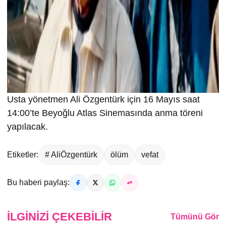
Usta yönetmen Ali Özgentürk için 16 Mayıs saat
14:00’te Beyoğlu Atlas Sinemasında anma töreni
yapılacak.
Etiketler:
# AliÖzgentürk
ölüm
vefat
Bu haberi paylaş:
İLGINIZI ÇEKEBILIR
Tümünü Gör