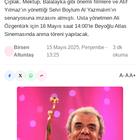
Çıplak, Mektup, Balalayka gibi önemli filmlere ve Atıf
Yılmaz’ın yönettiği Selvi Boylum Al Yazmalım’ın
senaryosuna imzasını atmıştı. Usta yönetmen Ali
Özgentürk için 16 Mayıs saat 14:00’te Beyoğlu Atlas
Sinemasında anma töreni yapılacak.
Birsen
15 Mayıs 2025, Perşembe -
3 dk
Altuntaş
13:25
okuma
A- A A+