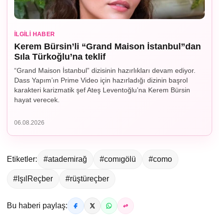
İLGILI HABER
Kerem Bürsin’li “Grand Maison İstanbul”dan
Sıla Türkoğlu’na teklif
“Grand Maison İstanbul” dizisinin hazırlıkları devam ediyor.
Dass Yapım’ın Prime Video için hazırladığı dizinin başrol
karakteri karizmatik şef Ateş Leventoğlu’na Kerem Bürsin
hayat verecek.
06.08.2026
Etiketler:
#atademirağ
#comıgölü
#como
#IşılReçber
#rüştüreçber
Bu haberi paylaş: