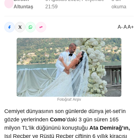
Altuntaş
21:59
okuma
A- A A+
Fotoğraf: Arşiv
Cemiyet dünyasının son günlerde dünya jet-set’in
gözde yerlerinden
Como
’daki 3 gün süren 165
milyon TL’lik düğününü konuştuğu
Ata Demirağ’ın,
Işıl Reçber ve Rüştü Reçber çiftinin 6 yıllık kiracısı