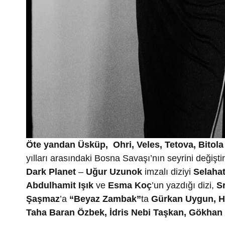
Öte yandan
Üsküp, Ohri, Veles, Tetova, Bitola
yılları arasındaki Bosna Savaşı’nın seyrini değişti
Dark Planet
–
Uğur Uzunok
imzalı diziyi
Selahat
Abdulhamit Işık
ve
Esma Koç
’un yazdığı dizi,
S
Şaşmaz
’a
“Beyaz Zambak”
ta
Gürkan Uygun, H
Taha Baran Özbek, İdris Nebi Taşkan, Gökha