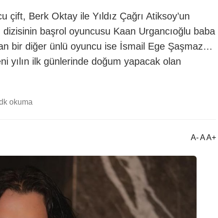
 çift, Berk Oktay ile Yıldız Çağrı Atiksoy’un
ı” dizisinin başrol oyuncusu Kaan Urgancıoğlu baba
an bir diğer ünlü oyuncu ise İsmail Ege Şaşmaz…
eni yılın ilk günlerinde doğum yapacak olan
 dk okuma
A- A A+