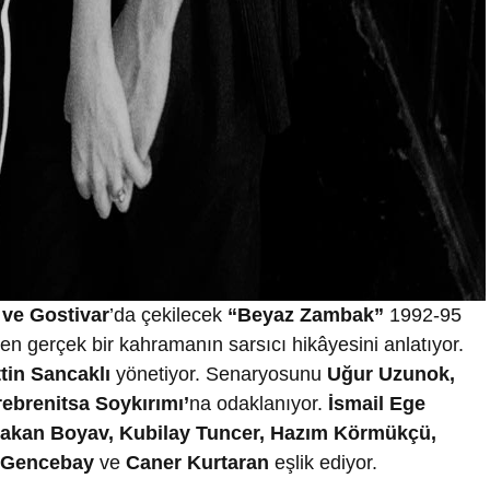
 ve Gostivar
’da çekilecek
“Beyaz Zambak”
1992-95
ren gerçek bir kahramanın sarsıcı hikâyesini anlatıyor.
tin Sancaklı
yönetiyor. Senaryosunu
Uğur Uzunok,
rebrenitsa Soykırımı’
na odaklanıyor.
İsmail Ege
akan Boyav, Kubilay Tuncer, Hazım Körmükçü,
n Gencebay
ve
Caner Kurtaran
eşlik ediyor.