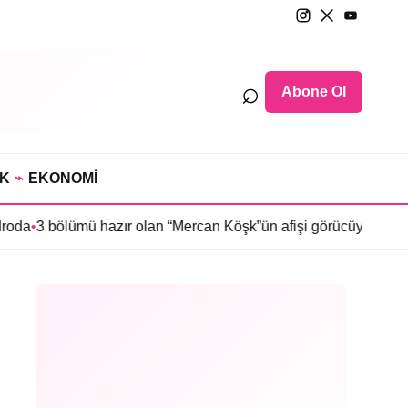
⌕
Abone Ol
IK
⌁
EKONOMİ
lümü hazır olan “Mercan Köşk”ün afişi görücüye çıktı
•
İmroz’da B