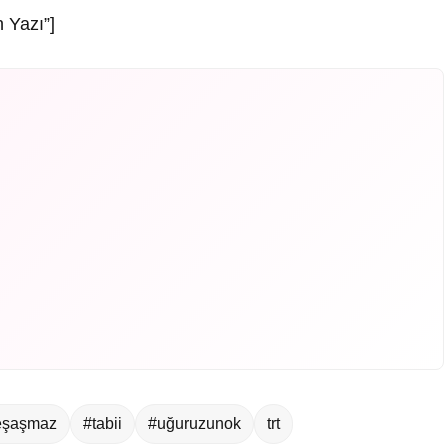
 Yazı”]
eşaşmaz
#tabii
#uğuruzunok
trt