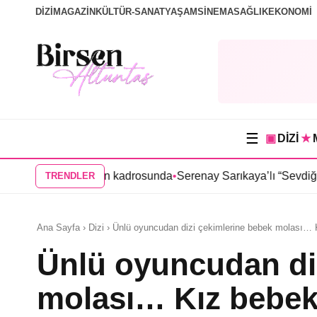
DİZİ
MAGAZİN
KÜLTÜR-SANAT
YAŞAM
SİNEMA
SAĞLIK
EKONOMİ
☰
▣
DİZİ
★
a” dizisinin kadrosunda
•
Serenay Sarıkaya’lı “Sevdiğim İnsanlar”
TRENDLER
Ana Sayfa › Dizi › Ünlü oyuncudan dizi çekimlerine bebek molası… 
Ünlü oyuncudan di
molası… Kız bebek