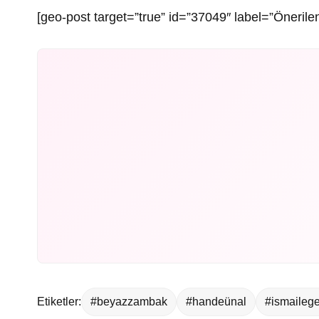
[geo-post target=”true” id=”37049″ label=”Önerilen
Etiketler:
#beyazzambak
#handeünal
#ismaileg