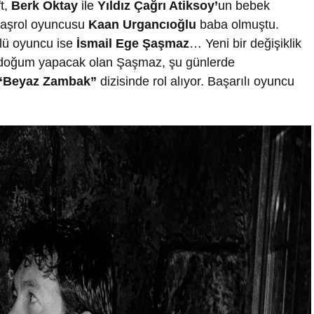
ft,
Berk Oktay
ile
Yıldız Çağrı Atiksoy’
un bebek
başrol oyuncusu
Kaan Urgancıoğlu
baba olmuştu.
nlü oyuncu ise
İsmail Ege Şaşmaz
… Yeni bir değişiklik
de doğum yapacak olan Şaşmaz, şu günlerde
“Beyaz Zambak”
dizisinde rol alıyor. Başarılı oyuncu