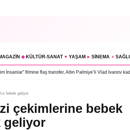
MAGAZİN
◆
KÜLTÜR-SANAT
♥
YAŞAM
▸
SİNEMA
+
SAĞL
 filmine flaş transfer, Altın Palmiye’li Vlad Ivanov kadroda
•
3 bö
Kız bebek geliyor
zi çekimlerine bebek
 geliyor