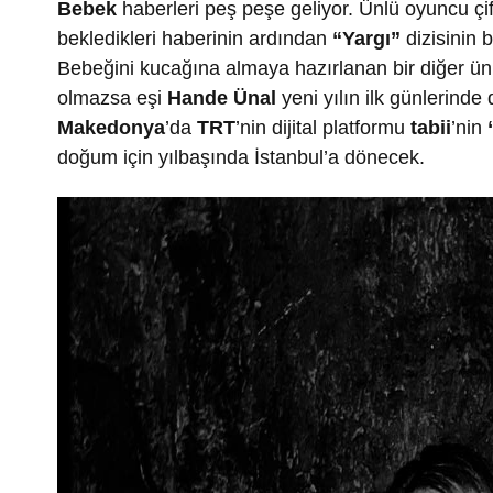
Bebek
haberleri peş peşe geliyor. Ünlü oyuncu çi
bekledikleri haberinin ardından
“Yargı”
dizisinin 
Bebeğini kucağına almaya hazırlanan bir diğer ü
olmazsa eşi
Hande Ünal
yeni yılın ilk günlerin
Makedonya
’da
TRT
’nin dijital platformu
t
abii
’nin
doğum için yılbaşında İstanbul’a dönecek.