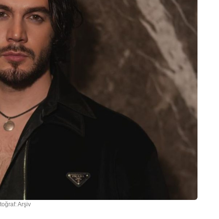
toğraf: Arşiv