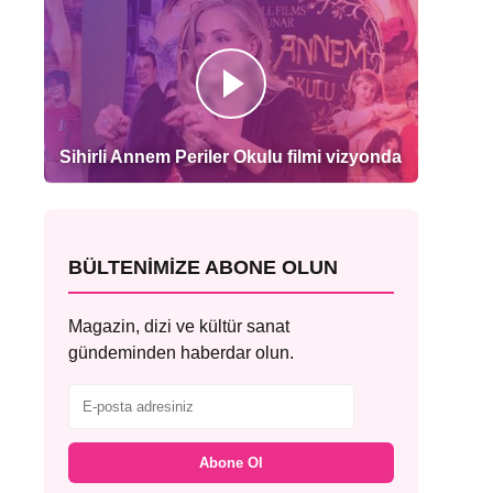
Sihirli Annem Periler Okulu filmi vizyonda
BÜLTENIMIZE ABONE OLUN
Magazin, dizi ve kültür sanat
gündeminden haberdar olun.
Abone Ol