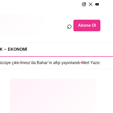
⌕
Abone Ol
IK
⌁
EKONOMİ
İmroz’da Bahar’ın afişi yayınlandı
•
Mert Yazıcıoğlu’nun Aras dizis