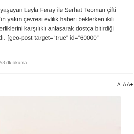
 yaşayan Leyla Feray ile Serhat Teoman çifti
 yakın çevresi evlilik haberi beklerken ikili
rliklerini karşılıklı anlaşarak dostça bitirdiği
rdı. [geo-post target=”true” id=”60000″
45
3 dk okuma
A- A A+