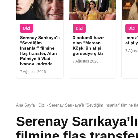
DIZI
DIZI
DIZI
Serenay Sarıkaya’lı
3 bölümü hazır
İmroz
“Sevdiğim
olan “Mercan
afişi 
İnsanlar” filmine
Köşk”ün afişi
7 Ağus
flaş transfer, Altın
görücüye çıktı
Palmiye’li Vlad
7 Ağustos 2026
Ivanov kadroda
7 Ağustos 2026
Ana Sayfa › Dizi › Serenay Sarıkaya’lı “Sevdiğim İnsanlar” filmine fl
Serenay Sarıkaya’l
filmine flaş transfe