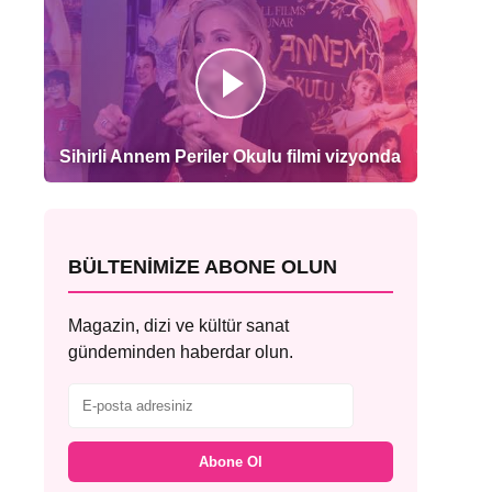
Sihirli Annem Periler Okulu filmi vizyonda
BÜLTENIMIZE ABONE OLUN
Magazin, dizi ve kültür sanat
gündeminden haberdar olun.
Abone Ol