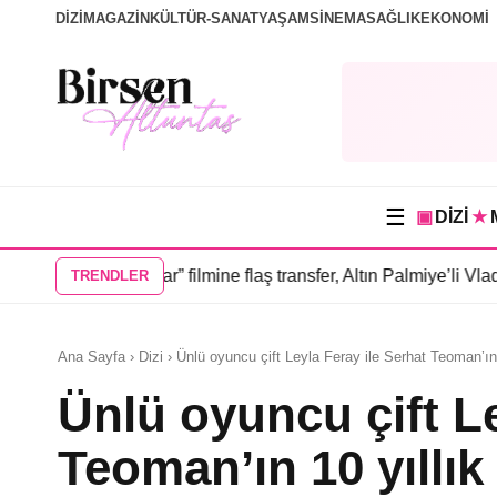
DİZİ
MAGAZİN
KÜLTÜR-SANAT
YAŞAM
SİNEMA
SAĞLIK
EKONOMİ
☰
▣
DİZİ
★
 İnsanlar” filmine flaş transfer, Altın Palmiye’li Vlad Ivanov ka
TRENDLER
Ana Sayfa › Dizi › Ünlü oyuncu çift Leyla Feray ile Serhat Teoman’ın 10 
Ünlü oyuncu çift Le
Teoman’ın 10 yıllık i