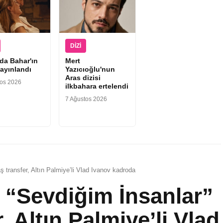
DIZI
'da Bahar'ın
Mert
yayınlandı
Yazıcıoğlu'nun
Aras dizisi
tos 2026
ilkbahara ertelendi
7 Ağustos 2026
aş transfer, Altın Palmiye’li Vlad Ivanov kadroda
ı “Sevdiğim İnsanlar”
r, Altın Palmiye’li Vlad