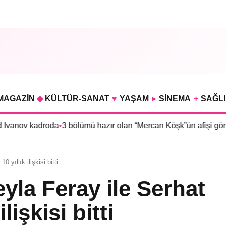
MAGAZİN
◆
KÜLTÜR-SANAT
♥
YAŞAM
▸
SİNEMA
+
SAĞL
droda
•
3 bölümü hazır olan “Mercan Köşk”ün afişi görücüye çıktı
•
yıllık ilişkisi bitti
yla Feray ile Serhat
lişkisi bitti