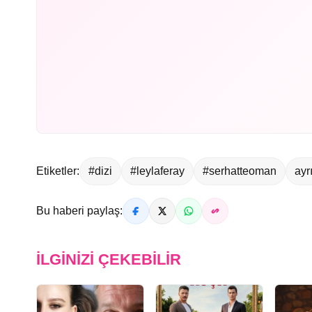
Etiketler:
#dizi
#leylaferay
#serhatteoman
ayrı
Bu haberi paylaş:
İLGINIZI ÇEKEBILIR