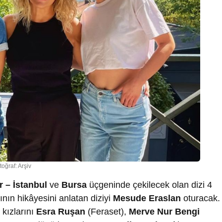
toğraf: Arşiv
r – İstanbul
ve
Bursa
üçgeninde çekilecek olan dizi 4
nın hikâyesini anlatan diziyi
Mesude Eraslan
oturacak.
 kızlarını
Esra Ruşan
(Feraset),
Merve Nur Bengi