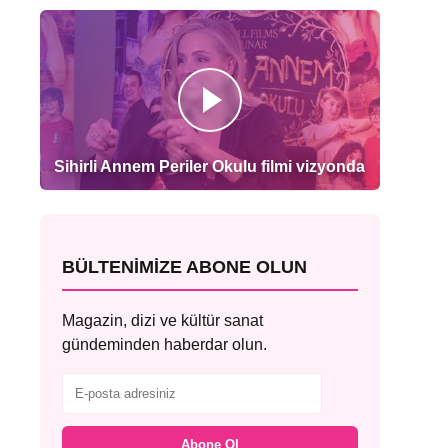
Sihirli Annem Periler Okulu filmi vizyonda
BÜLTENIMIZE ABONE OLUN
Magazin, dizi ve kültür sanat
gündeminden haberdar olun.
Abone Ol