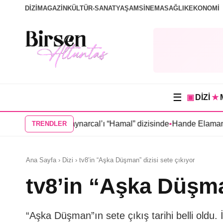
DİZİ
MAGAZİN
KÜLTÜR-SANAT
YAŞAM
SİNEMA
SAĞLIK
EKONOMİ
☰
▣
DİZİ
★
tay Kaynarcal’ı “Hamal” dizisinde
•
Hande Elaman, “Tutsak Sevd
TRENDLER
Ana Sayfa › Dizi › tv8’in “Aşka Düşman” dizisi sete çıkıyor
tv8’in “Aşka Düşman
“Aşka Düşman”ın sete çıkış tarihi belli oldu.