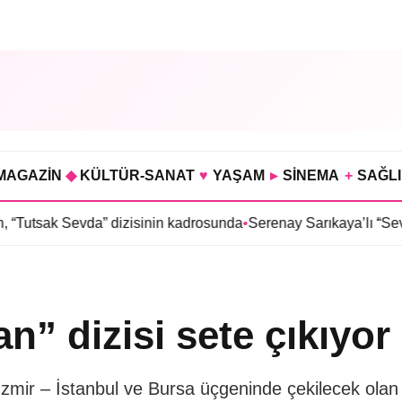
MAGAZİN
◆
KÜLTÜR-SANAT
♥
YAŞAM
▸
SİNEMA
+
SAĞL
a” dizisinin kadrosunda
•
Serenay Sarıkaya’lı “Sevdiğim İnsanlar”
” dizisi sete çıkıyor
 İzmir – İstanbul ve Bursa üçgeninde çekilecek olan