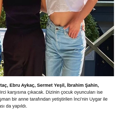
taç, Ebru Aykaç, Sermet Yeşil, İbrahim Şahin,
rci karşısına çıkacak. Dizinin çocuk oyuncuları ise
man bir anne tarafından yetiştirilen İnci’nin Uygar ile
sı da yapıldı.