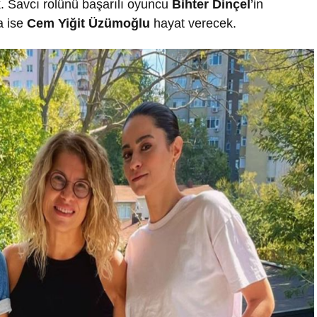
. Savcı rolünü başarılı oyuncu
Bihter Dinçel
’in
a ise
Cem Yiğit Üzümoğlu
hayat verecek.