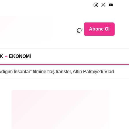
⌕
Abone Ol
IK
⌁
EKONOMİ
 filmine flaş transfer, Altın Palmiye’li Vlad Ivanov kadroda
•
3 bö