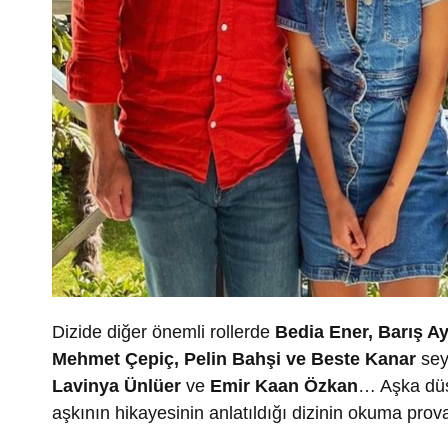
Dizide diğer önemli rollerde
Bedia Ener, Barış Ay
Mehmet Çepiç, Pelin Bahşi ve Beste Kanar
seyi
Lavinya Ünlüer
ve
Emir Kaan Özkan
…
Aşka düş
aşkının hikayesinin anlatıldığı d
izinin okuma prova