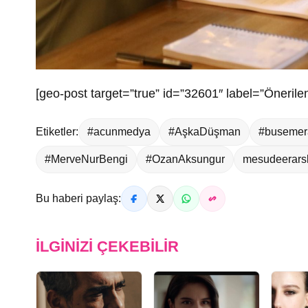
[geo-post target=”true” id=”32601″ label=”Önerilen
Etiketler:
#acunmedya
#AşkaDüşman
#busemer
#MerveNurBengi
#OzanAksungur
mesudeerars
Bu haberi paylaş:
İLGINIZI ÇEKEBILIR