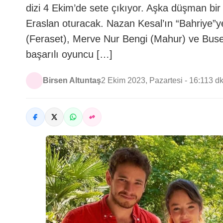
dizi 4 Ekim’de sete çıkıyor. Aşka düşman bir 
Eraslan oturacak. Nazan Kesal’ın “Bahriye”ye
(Feraset), Merve Nur Bengi (Mahur) ve Buse
başarılı oyuncu […]
Birsen Altuntaş
2 Ekim 2023, Pazartesi - 16:11
3 d