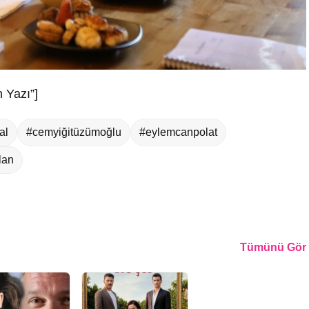
 Yazı”]
al
#cemyiğitüzümoğlu
#eylemcanpolat
lan
Tümünü Gör