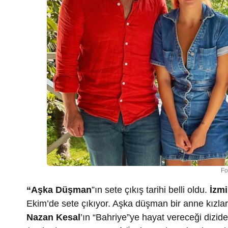
Fo
“Aşka Düşman
”ın sete çıkış tarihi belli oldu.
İzmi
Ekim’de sete çıkıyor. Aşka düşman bir anne kızları
Nazan Kesal
’ın “Bahriye”ye hayat vereceği dizide