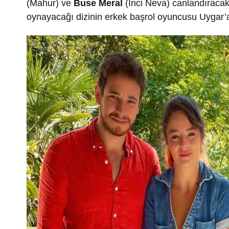
(Mahur) ve
Buse Meral
(İnci Neva) canlandıracak
oynayacağı dizinin erkek başrol oyuncusu Uygar’