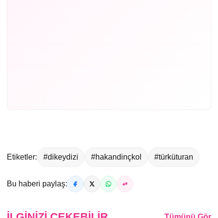
Etiketler:
#dikeydizi
#hakandinçkol
#türküturan
Bu haberi paylaş:
İLGINIZI ÇEKEBILIR
Tümünü Gör