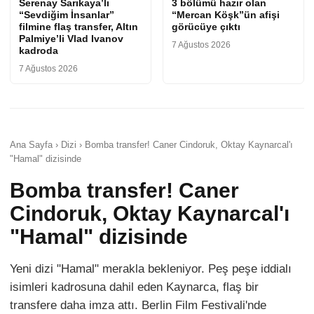
Serenay Sarıkaya’lı
3 bölümü hazır olan
“Sevdiğim İnsanlar”
“Mercan Köşk”ün afişi
filmine flaş transfer, Altın
görücüye çıktı
Palmiye’li Vlad Ivanov
7 Ağustos 2026
kadroda
7 Ağustos 2026
Ana Sayfa › Dizi › Bomba transfer! Caner Cindoruk, Oktay Kaynarcal'ı
"Hamal" dizisinde
Bomba transfer! Caner
Cindoruk, Oktay Kaynarcal'ı
"Hamal" dizisinde
Yeni dizi "Hamal" merakla bekleniyor. Peş peşe iddialı
isimleri kadrosuna dahil eden Kaynarca, flaş bir
transfere daha imza attı. Berlin Film Festivali'nde