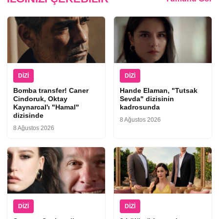
DIZI
DIZI
Bomba transfer! Caner
Hande Elaman, "Tutsak
Cindoruk, Oktay
Sevda" dizisinin
Kaynarcal'ı "Hamal"
kadrosunda
dizisinde
8 Ağustos 2026
8 Ağustos 2026
DIZI
DIZI