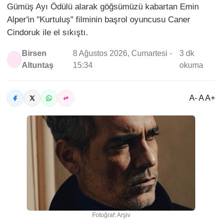
Gümüş Ayı Ödülü alarak göğsümüzü kabartan Emin
Alper'in "Kurtuluş" filminin başrol oyuncusu Caner
Cindoruk ile el sıkıştı.
Birsen
8 Ağustos 2026, Cumartesi -
3 dk
Altuntaş
15:34
okuma
A- A A+
Fotoğraf: Arşiv