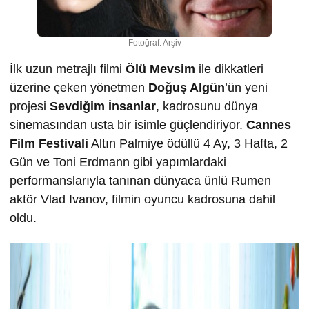
Fotoğraf: Arşiv
İlk uzun metrajlı filmi
Ölü Mevsim
ile dikkatleri
üzerine çeken yönetmen
Doğuş Algün
’ün yeni
projesi
Sevdiğim İnsanlar
, kadrosunu dünya
sinemasından usta bir isimle güçlendiriyor.
Cannes
Film Festivali
Altın Palmiye ödüllü 4 Ay, 3 Hafta, 2
Gün ve Toni Erdmann gibi yapımlardaki
performanslarıyla tanınan dünyaca ünlü Rumen
aktör Vlad Ivanov, filmin oyuncu kadrosuna dahil
oldu.