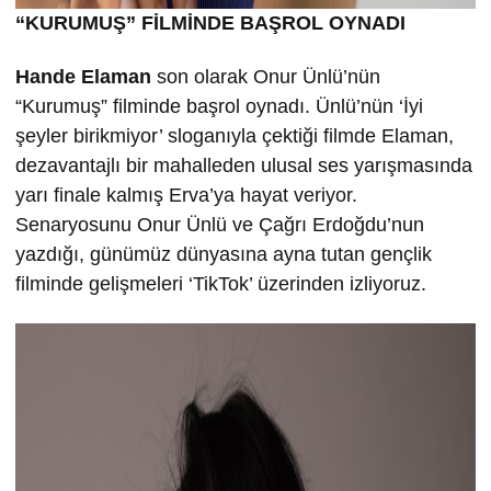
“KURUMU
Ş” FİLMİND
E BA
ŞROL OYNADI
Hande Elaman
son olarak Onur Ünlü’nün
“Kurumuş” filminde başrol oynadı. Ünlü’nün ‘İyi
şeyler birikmiyor’ sloganıyla çektiği filmde Elaman,
dezavantajlı bir mahalleden ulusal ses yarışmasında
yarı finale kalmış Erva’ya hayat veriyor.
Senaryosunu Onur Ünlü ve Çağrı Erdoğdu’nun
yazdığı, günümüz dünyasına ayna tutan gençlik
filminde gelişmeleri ‘TikTok’ üzerinden izliyoruz.