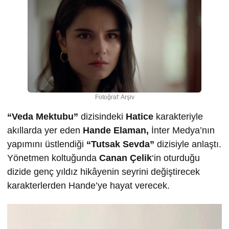
Fotoğraf: Arşiv
“Veda Mektubu”
dizisindeki
Hatice
karakteriyle
akıllarda yer eden
Hande Elaman,
İnter Medya’nın
yapımını üstlendiği
“Tutsak Sevda”
dizisiyle anlaştı.
Yönetmen koltuğunda
Canan Çelik
‘in oturduğu
dizide genç yıldız hikâyenin seyrini değiştirecek
karakterlerden Hande’ye hayat verecek.