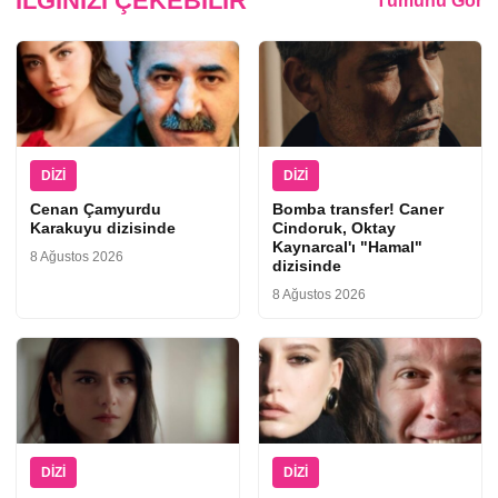
İLGINIZI ÇEKEBILIR
Tümünü Gör
DIZI
DIZI
Cenan Çamyurdu
Bomba transfer! Caner
Karakuyu dizisinde
Cindoruk, Oktay
Kaynarcal'ı "Hamal"
8 Ağustos 2026
dizisinde
8 Ağustos 2026
DIZI
DIZI