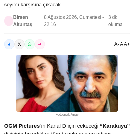
seyirci karşısına çıkacak.
Birsen
8 Ağustos 2026, Cumartesi -
3 dk
Altuntaş
22:16
okuma
A- A A+
Fotoğraf: Arşiv
OGM Pictures
‘ın Kanal D için çekeceği
“Karakuyu”