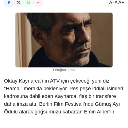
A- A A+
Fotoğraf: Arşiv
Oktay Kaynarca’nın ATV için çekeceği yeni dizi
“Hamal” merakla bekleniyor. Peş peşe iddialı isimleri
kadrosuna dahil eden Kaynarca, flaş bir transfere
daha imza attı. Berlin Film Festivali’nde Gümüş Ayı
Ödülü alarak göğsümüzü kabartan Emin Alper’in
“Kurtuluş” filminin başrol oyuncusu Caner Cindoruk
ile el sıkıştı.