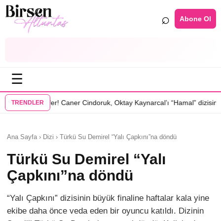
⌕
Abone Ol
☰
•
sfer! Caner Cindoruk, Oktay Kaynarcal’ı “Hamal” dizisinde
Hande Elam
TRENDLER
Ana Sayfa › Dizi › Türkü Su Demirel “Yalı Çapkını”na döndü
Türkü Su Demirel “Yalı
Çapkını”na döndü
“Yalı Çapkını” dizisinin büyük finaline haftalar kala yine
ekibe daha önce veda eden bir oyuncu katıldı. Dizinin