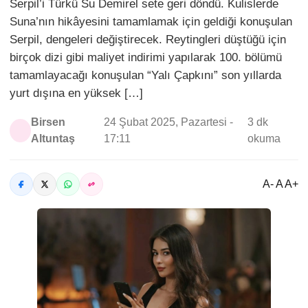
Serpil’i Türkü Su Demirel sete geri döndü. Kulislerde
Suna’nın hikâyesini tamamlamak için geldiği konuşulan
Serpil, dengeleri değiştirecek. Reytingleri düştüğü için
birçok dizi gibi maliyet indirimi yapılarak 100. bölümü
tamamlayacağı konuşulan “Yalı Çapkını” son yıllarda
yurt dışına en yüksek […]
Birsen
24 Şubat 2025, Pazartesi -
3 dk
Altuntaş
17:11
okuma
A- A A+