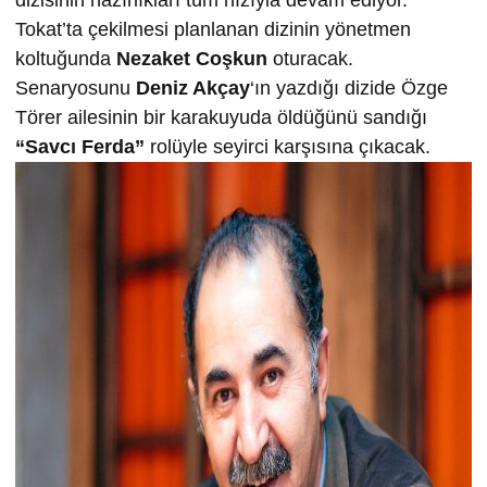
dizisinin hazırlıkları tüm hızıyla devam ediyor.
Tokat’ta çekilmesi planlanan dizinin yönetmen
koltuğunda
Nezaket Coşkun
oturacak.
Senaryosunu
Deniz Akçay
‘ın yazdığı dizide Özge
Törer ailesinin bir karakuyuda öldüğünü sandığı
“Savcı Ferda”
rolüyle seyirci karşısına çıkacak.