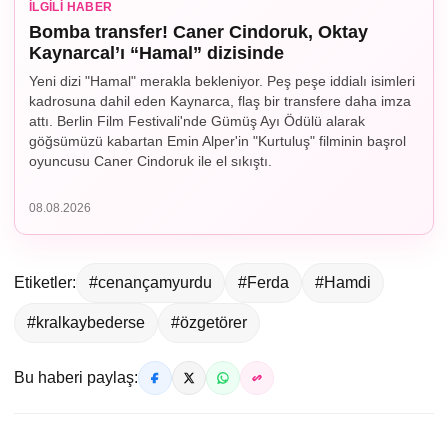
İLGILI HABER
Bomba transfer! Caner Cindoruk, Oktay
Kaynarcal’ı “Hamal” dizisinde
Yeni dizi "Hamal" merakla bekleniyor. Peş peşe iddialı isimleri
kadrosuna dahil eden Kaynarca, flaş bir transfere daha imza
attı. Berlin Film Festivali'nde Gümüş Ayı Ödülü alarak
göğsümüzü kabartan Emin Alper'in "Kurtuluş" filminin başrol
oyuncusu Caner Cindoruk ile el sıkıştı.
08.08.2026
Etiketler:
#cenançamyurdu
#Ferda
#Hamdi
#kralkaybederse
#özgetörer
Bu haberi paylaş: