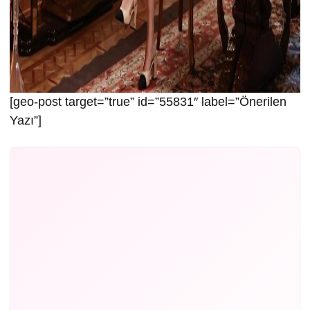
[geo-post target=”true” id=”55831″ label=”Önerilen
Yazı”]