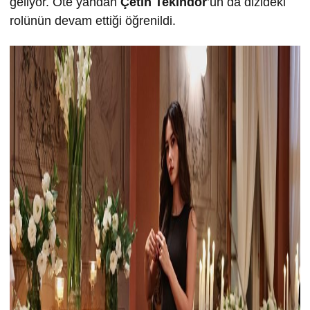
geliyor. Öte yandan
Çetin Tekindor
’un da dizideki
rolünün devam ettiği öğrenildi.