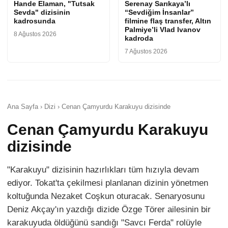
Hande Elaman, "Tutsak
Serenay Sarıkaya’lı
Sevda" dizisinin
“Sevdiğim İnsanlar”
kadrosunda
filmine flaş transfer, Altın
Palmiye’li Vlad Ivanov
8 Ağustos 2026
kadroda
7 Ağustos 2026
Ana Sayfa › Dizi › Cenan Çamyurdu Karakuyu dizisinde
Cenan Çamyurdu Karakuyu
dizisinde
"Karakuyu" dizisinin hazırlıkları tüm hızıyla devam
ediyor. Tokat'ta çekilmesi planlanan dizinin yönetmen
koltuğunda Nezaket Coşkun oturacak. Senaryosunu
Deniz Akçay'ın yazdığı dizide Özge Törer ailesinin bir
karakuyuda öldüğünü sandığı "Savcı Ferda" rolüyle