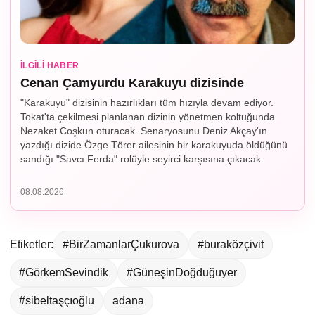
İLGILI HABER
Cenan Çamyurdu Karakuyu dizisinde
"Karakuyu" dizisinin hazırlıkları tüm hızıyla devam ediyor.
Tokat'ta çekilmesi planlanan dizinin yönetmen koltuğunda
Nezaket Coşkun oturacak. Senaryosunu Deniz Akçay'ın
yazdığı dizide Özge Törer ailesinin bir karakuyuda öldüğünü
sandığı "Savcı Ferda" rolüyle seyirci karşısına çıkacak.
08.08.2026
Etiketler:
#BirZamanlarÇukurova
#buraközçivit
#GörkemSevindik
#GüneşinDoğduğuyer
#sibeltaşçıoğlu
adana