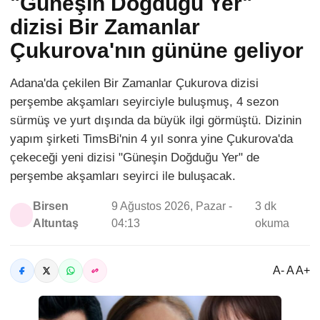
"Güneşin Doğduğu Yer"
dizisi Bir Zamanlar
Çukurova'nın gününe geliyor
Adana'da çekilen Bir Zamanlar Çukurova dizisi
perşembe akşamları seyirciyle buluşmuş, 4 sezon
sürmüş ve yurt dışında da büyük ilgi görmüştü. Dizinin
yapım şirketi TimsBi'nin 4 yıl sonra yine Çukurova'da
çekeceği yeni dizisi "Güneşin Doğduğu Yer" de
perşembe akşamları seyirci ile buluşacak.
Birsen
9 Ağustos 2026, Pazar -
3 dk
Altuntaş
04:13
okuma
A- A A+