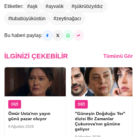
Etiketler:
#aşk
#ayvalık
#şükrüözyıldız
#tubabüyüküstün
#zeytinağacı
Bu haberi paylaş:
İLGINIZI ÇEKEBILIR
Tümünü Gör
DIZI
DIZI
Ömür Usta'nın yayın
"Güneşin Doğduğu Yer"
günü pazar oluyor
dizisi Bir Zamanlar
Çukurova'nın gününe
9 Ağustos 2026
geliyor