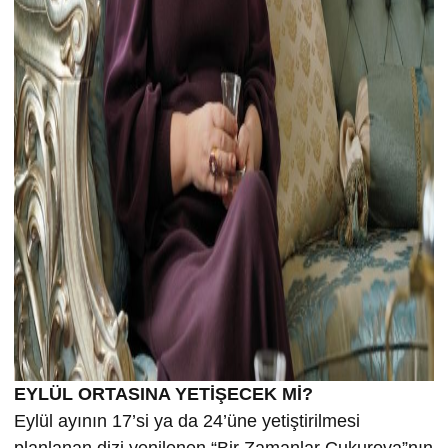
EYLÜL ORTASINA YETİŞECEK Mİ?
Eylül ayının 17’si ya da 24’üne yetiştirilmesi
planlanan dizi yenilenen “Bir Zamanlar Çukurova”nın