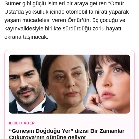
Sümer gibi güçlü isimleri bir araya getiren “Ömür
Usta”da yoksulluk içinde otomobil tamiratı yaparak
yaşam mücadelesi veren Ömür’ün, üç çocuğu ve
kayınvalidesiyle birlikte sürdürdüğü zorlu hayatı
ekrana taşınacak.
İLGILI HABER
“Güneşin Doğduğu Yer” dizisi Bir Zamanlar
Çukurova’nın gününe geliyor