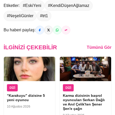
Etiketler:
#EskiYeni
#KendiDüşenAğlamaz
#NeşeliGünler
#trt1
Bu haberi paylaş:
İLGINIZI ÇEKEBILIR
Tümünü Gör
DIZI
DIZI
“Karakuyu” dizisine 5
Karma dizisinin başrol
yeni oyuncu
oyuncuları Serkan Dağlı
ve Anıl Çelik'ten Şener
10 Ağustos 2026
Şen'e çağrı