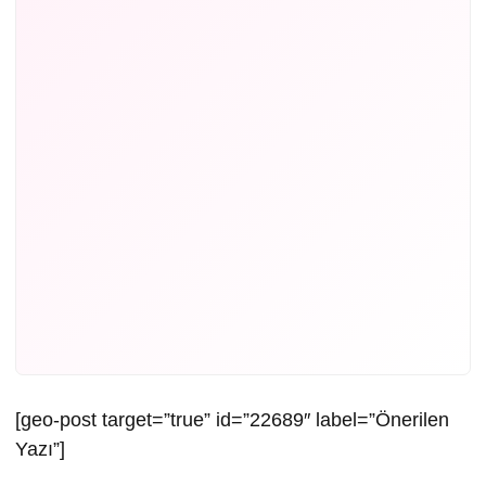
[geo-post target=”true” id=”22689″ label=”Önerilen
Yazı”]