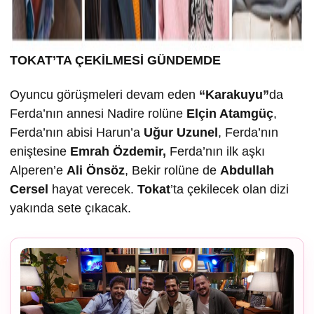
TOKAT’TA ÇEK
İLMESİ GÜNDEMDE
Oyuncu görüşmeleri devam eden
“Karakuyu”
da
Ferda’nın annesi Nadire rolüne
Elçin Atamgüç
,
Ferda’nın abisi Harun’a
U
ğur Uzunel
, Ferda’nın
eniştesine
Emrah Özdemir,
Ferda’nın ilk aşkı
Alperen’e
Ali Önsöz
, Bekir rolüne de
Abdullah
Cersel
hayat verecek.
Tokat
’ta çekilecek olan dizi
yakında sete çıkacak.