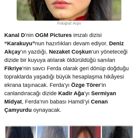
Fotoğraf: Arşiv
Kanal D
’nin
OGM Pictures
imzalı dizisi
“Karakuyu”
nun hazırlıkları devam ediyor.
Deniz
Akçay
’ın yazdığı,
Nezaket Coşkun
’un yöneteceği
dizide bir kuyuya atılarak öldürüldüğü sanılan
Fikriye
’nin savcı Ferda olarak geri dönüp doğduğu
topraklarda yaşadığı büyük hesaplaşma hikâyesi
ekrana taşınacak. Ferda’yı
Özge Törer
’in
canlandıracağı dizide
Kadir Ağa
’yı
Sermiyan
Midyat
, Ferda’nın babası Hamdi’yi
Cenan
Çamyurdu
oynayacak.