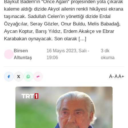
Baykut Badem‘in “Once Again“ projesinden yola çıkarak
kaleme aldığı dizide Akyol ailenin renkli hikâyesi ekrana
taşınacak. Sadullah Celen’in yönettiği dizide Erdal
Özyağcılar, Seray Gözler, Onur Buldu, Melis Babadağ,
Aycan Koptur, Barış Yıldız, Erdem Akakçe ve Ebrar
Karabakan oynayacak. Son olarak […]
Birsen
16 Mayıs 2023, Salı -
3 dk
Altuntaş
19:06
okuma
A- A A+