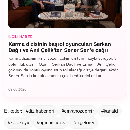
İLGILI HABER
Karma dizisinin başrol oyuncuları Serkan
Dağlı ve Anıl Çelik’ten Şener Şen’e çağrı
Karma dizisinin ikinci sezon çekimleri tüm hızıyla sürüyor. 8
bölümlük dizinin Ozan'ı Serkan Dağlı ve Erman'ı Anıl Çelik
çok sayıda konuk oyuncunun rol alacağı diziye değerli aktör
Şener Şen'in konuk olmasını çok istediklerini anlattı.
09.08.2026
Etiketler:
#dizihaberleri
#emrahözdemir
#kanald
#karakuyu
#ogmpictures
#özgetörer