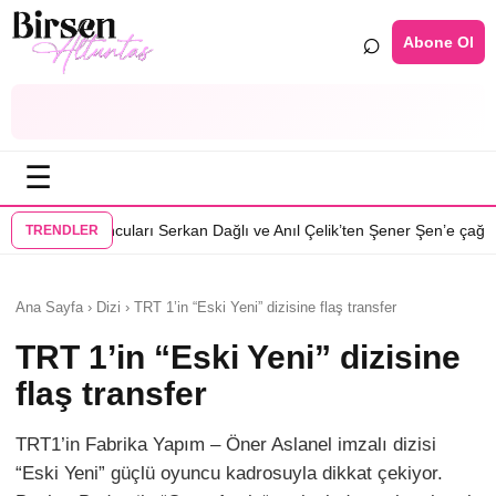
⌕
Abone Ol
☰
•
rı Serkan Dağlı ve Anıl Çelik’ten Şener Şen’e çağrı
Özcan Deniz: Erkek
TRENDLER
Ana Sayfa › Dizi › TRT 1’in “Eski Yeni” dizisine flaş transfer
TRT 1’in “Eski Yeni” dizisine
flaş transfer
TRT1’in Fabrika Yapım – Öner Aslanel imzalı dizisi
“Eski Yeni” güçlü oyuncu kadrosuyla dikkat çekiyor.