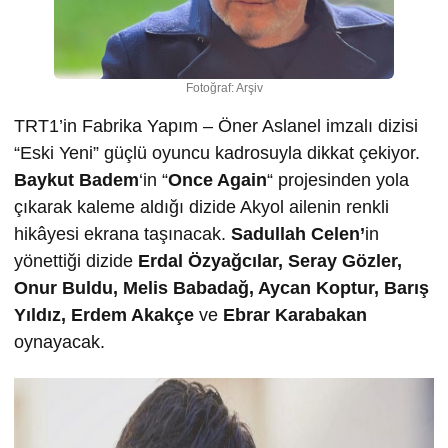
Fotoğraf: Arşiv
TRT1’in Fabrika Yapım – Öner Aslanel imzalı dizisi
“Eski Yeni” güçlü oyuncu kadrosuyla dikkat çekiyor.
Baykut Badem
‘in “
Once Again
“ projesinden yola
çıkarak kaleme aldığı dizide Akyol ailenin renkli
hikâyesi ekrana taşınacak.
Sadullah Celen’
in
yönettiği dizide
Erdal Özyağcılar, Seray Gözler,
Onur Buldu, Melis Babadağ, Aycan Koptur, Barış
Yıldız, Erdem Akakçe
ve
Ebrar Karabakan
oynayacak.