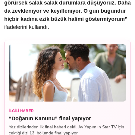
görürsek salak salak durumlara düşüyoruz. Daha
da zevkleniyor ve keyifleniyor. O gün bugündür
hiçbir kadına ezik büzük halimi göstermiyorum”
ifadelerini kullandı.
İLGILI HABER
“Doğanın Kanunu” final yapıyor
Yaz dizilerinden ilk final haberi geldi. Ay Yapım‘ın Star TV için
çektiği dizi 13. bölümde final yapıyor.