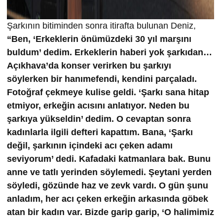
Şarkının bitiminden sonra itirafta bulunan Deniz,
“Ben, ‘Erkeklerin önümüzdeki 30 yıl marşını
buldum’ dedim. Erkeklerin haberi yok şarkıdan…
Açıkhava’da konser verirken bu şarkıyı
söylerken bir hanımefendi, kendini parçaladı.
Fotoğraf çekmeye kulise geldi. ‘Şarkı sana hitap
etmiyor, erkeğin acısını anlatıyor. Neden bu
şarkıya yükseldin’ dedim. O cevaptan sonra
kadınlarla ilgili defteri kapattım. Bana, ‘Şarkı
değil, şarkının içindeki acı çeken adamı
seviyorum’ dedi. Kafadaki katmanlara bak. Bunu
anne ve tatlı yerinden söylemedi. Şeytani yerden
söyledi, gözünde haz ve zevk vardı. O gün şunu
anladım, her acı çeken erkeğin arkasında göbek
atan bir kadın var. Bizde garip garip, ‘O halimimiz