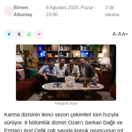
Birsen
9 Ağustos 2026, Pazar -
3 dk
Altuntaş
23:00
okuma
A- A A+
Fotoğraf: Arşiv
Karma dizisinin ikinci sezon çekimleri tüm hızıyla
sürüyor. 8 bölümlük dizinin Ozan’ı Serkan Dağlı ve
Erman’ı Anıl Çelik çok sayıda konuk oyuncunun rol