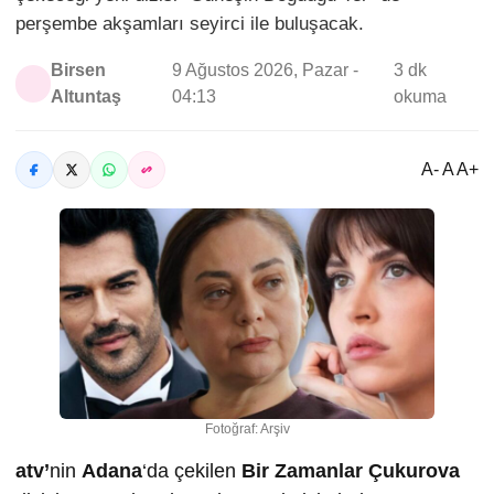
perşembe akşamları seyirci ile buluşacak.
Birsen
9 Ağustos 2026, Pazar -
3 dk
Altuntaş
04:13
okuma
A- A A+
Fotoğraf: Arşiv
atv’
nin
Adana
‘da çekilen
Bir Zamanlar Çukurova