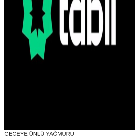
GECEYE ÜNLÜ YAĞMURU