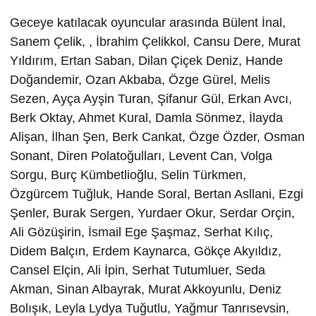
Geceye katılacak oyuncular arasında Bülent İnal,
Sanem Çelik, , İbrahim Çelikkol, Cansu Dere, Murat
Yıldırım, Ertan Saban, Dilan Çiçek Deniz, Hande
Doğandemir, Ozan Akbaba, Özge Gürel, Melis
Sezen, Ayça Ayşin Turan, Şifanur Gül, Erkan Avcı,
Berk Oktay, Ahmet Kural, Damla Sönmez, İlayda
Alişan, İlhan Şen, Berk Cankat, Özge Özder, Osman
Sonant, Diren Polatoğulları, Levent Can, Volga
Sorgu, Burç Kümbetlioğlu, Selin Türkmen,
Özgürcem Tuğluk, Hande Soral, Bertan Asllani, Ezgi
Şenler, Burak Sergen, Yurdaer Okur, Serdar Orçin,
Ali Gözüşirin, İsmail Ege Şaşmaz, Serhat Kılıç,
Didem Balçın, Erdem Kaynarca, Gökçe Akyıldız,
Cansel Elçin, Ali İpin, Serhat Tutumluer, Seda
Akman, Sinan Albayrak, Murat Akkoyunlu, Deniz
Bolışık, Leyla Lydya Tuğutlu, Yağmur Tanrısevsin,