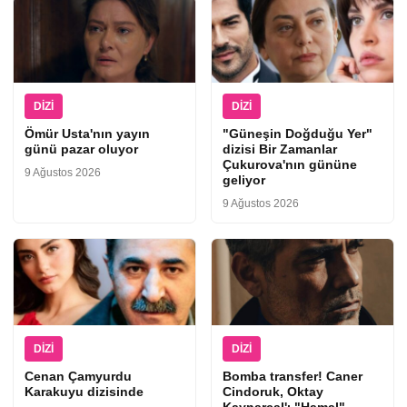
DIZI
DIZI
Ömür Usta'nın yayın
"Güneşin Doğduğu Yer"
günü pazar oluyor
dizisi Bir Zamanlar
Çukurova'nın gününe
9 Ağustos 2026
geliyor
9 Ağustos 2026
DIZI
DIZI
Cenan Çamyurdu
Bomba transfer! Caner
Karakuyu dizisinde
Cindoruk, Oktay