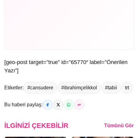
[geo-post target=”true” id=”65770″ label=”Önerilen
Yazı”]
Etiketler:
#cansudere
#ibrahimçelikkol
#tabii
trt
Bu haberi paylaş:
İLGINIZI ÇEKEBILIR
Tümünü Gör