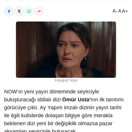
A- A A+
Fotoğraf: Arşiv
NOW’ın yeni yayın döneminde seyirciyle
buluşturacağı iddialı dizi
Ömür Usta’
nın ilk tanıtımı
görücüye çıktı. Ay Yapım imzalı dizinin yayın tarihi
ile ilgili kulislerde dolaşan bilgiye göre merakla
beklenen dizi yeni bir değişiklik olmazsa pazar
akşamları seyirciyle buluşacak.