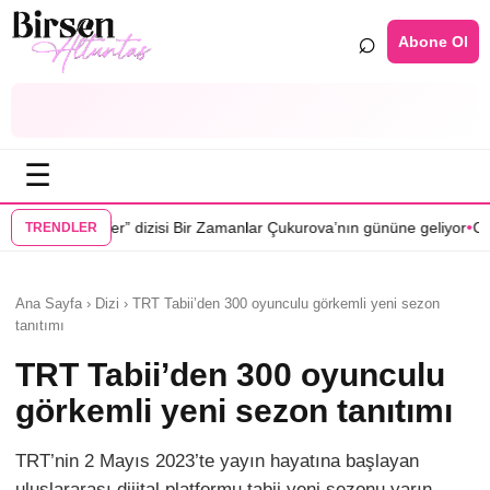
⌕
Abone Ol
☰
•
si Bir Zamanlar Çukurova’nın gününe geliyor
Cenan Çamyurdu Karakuy
TRENDLER
Ana Sayfa › Dizi › TRT Tabii’den 300 oyunculu görkemli yeni sezon
tanıtımı
TRT Tabii’den 300 oyunculu
görkemli yeni sezon tanıtımı
TRT’nin 2 Mayıs 2023’te yayın hayatına başlayan
uluslararası dijital platformu tabii yeni sezonu yarın