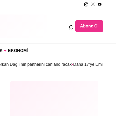
⌕
Abone Ol
IK
⌁
EKONOMİ
n partnerini canlandıracak
•
Daha 17’ye Emir Sarıhan ailesiyle g