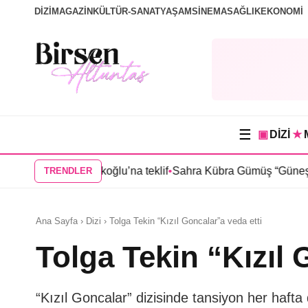
DİZİ
MAGAZİN
KÜLTÜR-SANAT
YAŞAM
SİNEMA
SAĞLIK
EKONOMİ
☰
▣
DİZİ
★
ıla Türkoğlu’na teklif
•
Sahra Kübra Gümüş “Güneşin Doğduğu Y
TRENDLER
Ana Sayfa › Dizi › Tolga Tekin “Kızıl Goncalar”a veda etti
Tolga Tekin “Kızıl 
“Kızıl Goncalar” dizisinde tansiyon her hafta