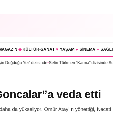
MAGAZİN
◆
KÜLTÜR-SANAT
♥
YAŞAM
▸
SİNEMA
+
SAĞL
er” dizisinde
•
Selin Türkmen “Karma” dizisinde Serkan Dağlı’nı
Goncalar”a veda etti
 daha da yükseliyor. Ömür Atay’ın yönettiği, Necati