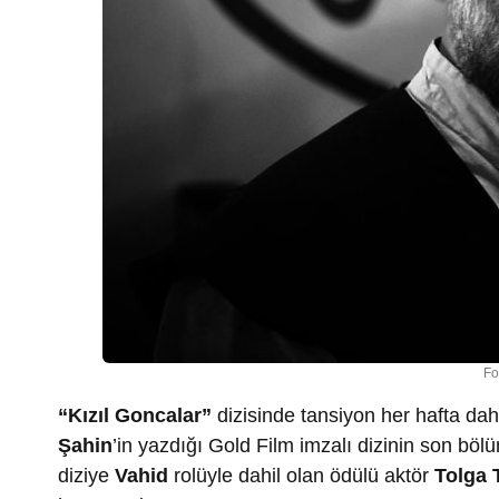
Fo
“Kızıl Goncalar”
dizisinde tansiyon her hafta da
Şahin
’in yazdığı Gold Film imzalı dizinin son b
diziye
Vahid
rolüyle dahil olan ödülü aktör
Tolga 