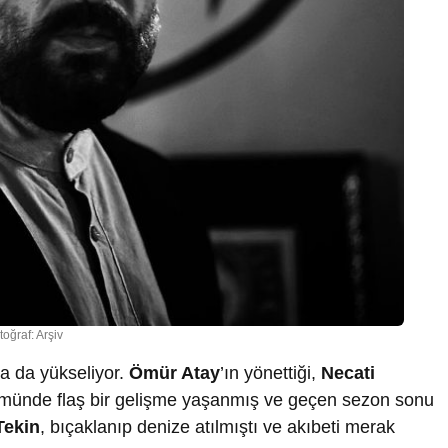
toğraf: Arşiv
ha da yükseliyor.
Ömür Atay
’ın yönettiği,
Necati
ölümünde flaş bir gelişme yaşanmış ve geçen sezon sonu
Tekin
, bıçaklanıp denize atılmıştı ve akıbeti merak