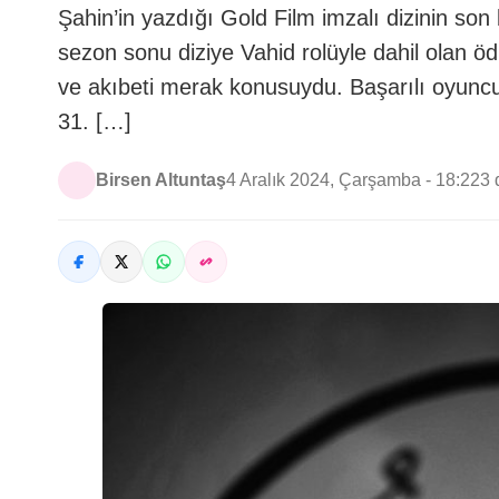
Şahin’in yazdığı Gold Film imzalı dizinin so
sezon sonu diziye Vahid rolüyle dahil olan öd
ve akıbeti merak konusuydu. Başarılı oyuncu T
31. […]
Birsen Altuntaş
4 Aralık 2024, Çarşamba - 18:22
3 