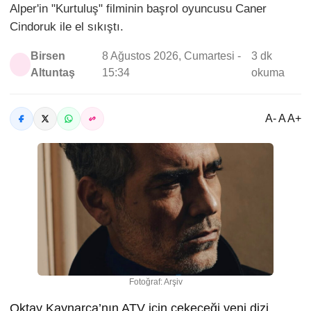
Alper'in "Kurtuluş" filminin başrol oyuncusu Caner
Cindoruk ile el sıkıştı.
Birsen
8 Ağustos 2026, Cumartesi -
3 dk
Altuntaş
15:34
okuma
A- A A+
Fotoğraf: Arşiv
Oktay Kaynarca’nın ATV için çekeceği yeni dizi