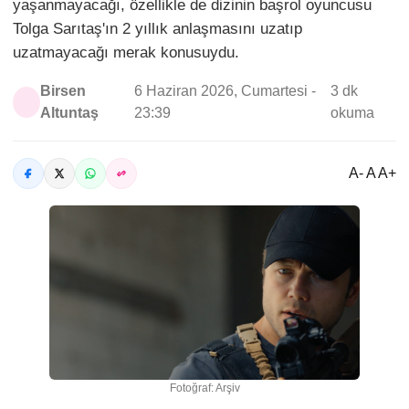
yaşanmayacağı, özellikle de dizinin başrol oyuncusu
Tolga Sarıtaş'ın 2 yıllık anlaşmasını uzatıp
uzatmayacağı merak konusuydu.
Birsen
6 Haziran 2026, Cumartesi -
3 dk
Altuntaş
23:39
okuma
A- A A+
Fotoğraf: Arşiv