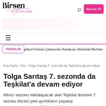
⌕
Abone Ol
☰
•
enan Çamyurdu Karakuyu dizisinde
Bomba transfer! Caner Cindoruk, O
TRENDLER
Ana Sayfa › Dizi › Tolga Sarıtaş 7. sezonda da Teşkilat'a devam ediyor
Tolga Sarıtaş 7. sezonda da
Teşkilat'a devam ediyor
Altıncı sezonu noktalayacak olan Teşkilat dizisinin 7.
sezonu öncesi yeni ayrılıkların yaşanıp