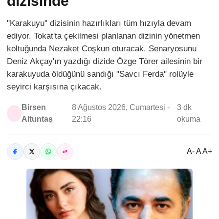
dizisinde
"Karakuyu" dizisinin hazırlıkları tüm hızıyla devam
ediyor. Tokat'ta çekilmesi planlanan dizinin yönetmen
koltuğunda Nezaket Coşkun oturacak. Senaryosunu
Deniz Akçay'ın yazdığı dizide Özge Törer ailesinin bir
karakuyuda öldüğünü sandığı "Savcı Ferda" rolüyle
seyirci karşısına çıkacak.
Birsen
8 Ağustos 2026, Cumartesi -
3 dk
Altuntaş
22:16
okuma
A- A A+