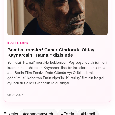
İLGILI HABER
Bomba transfer! Caner Cindoruk, Oktay
Kaynarcal’ı “Hamal” dizisinde
Yeni dizi "Hamal" merakla bekleniyor. Peş peşe iddialı isimleri
kadrosuna dahil eden Kaynarca, flaş bir transfere daha imza
attı. Berlin Film Festivali'nde Gümüş Ayı Ödülü alarak
göğsümüzü kabartan Emin Alper'in "Kurtuluş" filminin başrol
oyuncusu Caner Cindoruk ile el sıkıştı.
08.08.2026
Etiketler:
#cenançamyurdu
#Ferda
#Hamdi