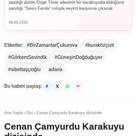
yazdığı dizide Özge Törer ailesinin bir karakuyuda öldüğünü
sandığı "Savcı Ferda" rolüyle seyirci karşısına çıkacak.
08.08.2026
Etiketler:
#BirZamanlarÇukurova
#buraközçivit
#GörkemSevindik
#GüneşinDoğduğuyer
#sibeltaşçıoğlu
adana
Bu haberi paylaş:
Ana Sayfa › Dizi › Cenan Çamyurdu Karakuyu dizisinde
Cenan Çamyurdu Karakuyu