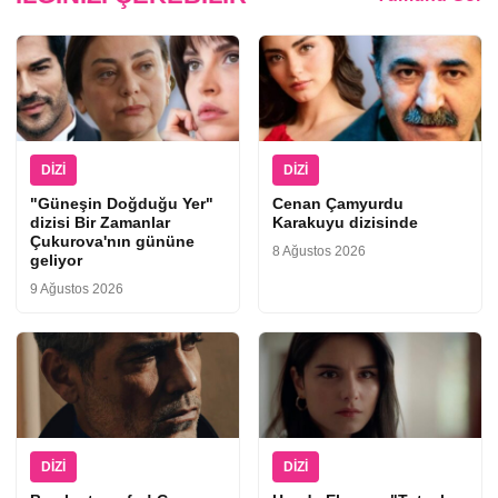
DIZI
DIZI
"Güneşin Doğduğu Yer"
Cenan Çamyurdu
dizisi Bir Zamanlar
Karakuyu dizisinde
Çukurova'nın gününe
8 Ağustos 2026
geliyor
9 Ağustos 2026
DIZI
DIZI