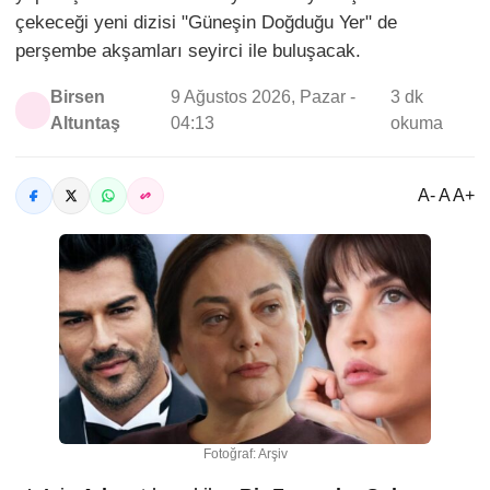
çekeceği yeni dizisi "Güneşin Doğduğu Yer" de
perşembe akşamları seyirci ile buluşacak.
Birsen
9 Ağustos 2026, Pazar -
3 dk
Altuntaş
04:13
okuma
A- A A+
Fotoğraf: Arşiv