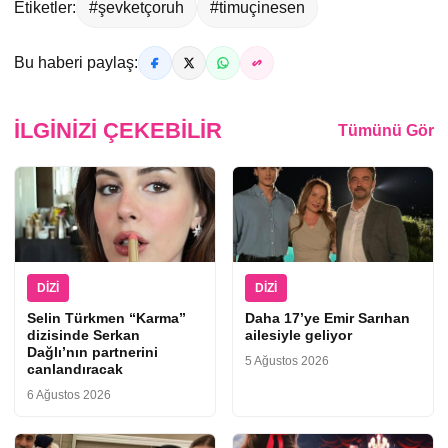
Etiketler:
#şevketçoruh
#timuçinesen
Bu haberi paylaş:
İLGINIZI ÇEKEBILIR
Tümünü Gör
DIZI
DIZI
Selin Türkmen “Karma”
Daha 17’ye Emir Sarıhan
dizisinde Serkan
ailesiyle geliyor
Dağlı’nın partnerini
5 Ağustos 2026
canlandıracak
6 Ağustos 2026