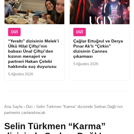
DIZI
DIZI
“Yeraltı” dizisinin Melek’i
Çağlar Ertuğrul ve Derya
Ülkü Hilal Çiftçi’nin
Pınar Ak’lı “Çirkin”
babası Ünal Çiftçi’den
dizisinin Cannes
kızının menajeri ve
çıkarması
partneri Hakan Çelebi
5 Ağustos 2026
hakkında suç duyurusu
5 Ağustos 2026
Ana Sayfa › Dizi › Selin Türkmen “Karma” dizisinde Serkan Dağlı’nın
partnerini canlandıracak
Selin Türkmen “Karma”