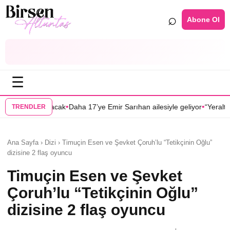
⌕
Abone Ol
☰
•
ha 17’ye Emir Sarıhan ailesiyle geliyor
“Yeraltı” dizisinin Melek’i Ülkü
TRENDLER
Ana Sayfa › Dizi › Timuçin Esen ve Şevket Çoruh’lu “Tetikçinin Oğlu”
dizisine 2 flaş oyuncu
Timuçin Esen ve Şevket
Çoruh’lu “Tetikçinin Oğlu”
dizisine 2 flaş oyuncu