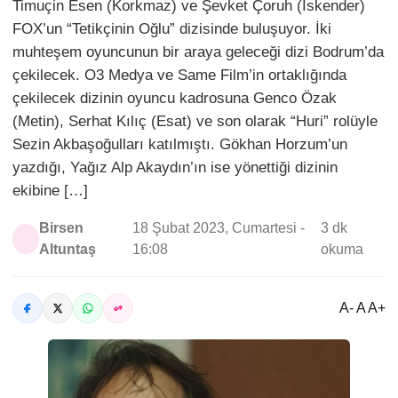
Timuçin Esen (Korkmaz) ve Şevket Çoruh (İskender)
FOX’un “Tetikçinin Oğlu” dizisinde buluşuyor. İki
muhteşem oyuncunun bir araya geleceği dizi Bodrum’da
çekilecek. O3 Medya ve Same Film’in ortaklığında
çekilecek dizinin oyuncu kadrosuna Genco Özak
(Metin), Serhat Kılıç (Esat) ve son olarak “Huri” rolüyle
Sezin Akbaşoğulları katılmıştı. Gökhan Horzum’un
yazdığı, Yağız Alp Akaydın’ın ise yönettiği dizinin
ekibine […]
Birsen
18 Şubat 2023, Cumartesi -
3 dk
Altuntaş
16:08
okuma
A- A A+