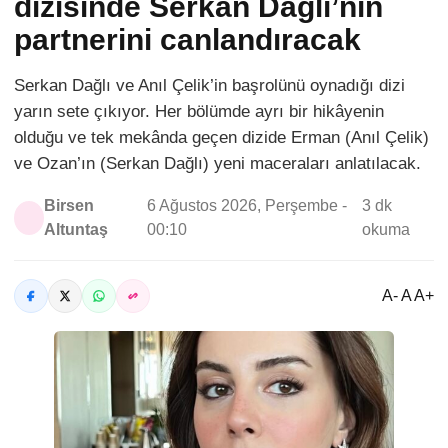
dizisinde Serkan Dağlı’nın
partnerini canlandıracak
Serkan Dağlı ve Anıl Çelik’in başrolünü oynadığı dizi
yarın sete çıkıyor. Her bölümde ayrı bir hikâyenin
olduğu ve tek mekânda geçen dizide Erman (Anıl Çelik)
ve Ozan’ın (Serkan Dağlı) yeni maceraları anlatılacak.
Birsen
6 Ağustos 2026, Perşembe -
3 dk
Altuntaş
00:10
okuma
A- A A+