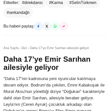
Etiketler:
#direkdansı
#Karma
#SelinTürkmen
#serkandağlı
Bu haberi paylaş:
Ana Sayfa › Dizi › Daha 17’ye Emir Sarıhan ailesiyle geliyor
Daha 17’ye Emir Sarıhan
ailesiyle geliyor
“Daha 17”nin kadrosuna yeni oyuncular katılmaya
devam ediyor. Bodrum’da çekilen, Emre Kabakuşak ile
Murat Aksu'nun yönettiği diziye “Doğukan” karakteriyle
dahil olan Emir Sarıhan, ailesiyle beraber geliyor.
Leyla’nın (Ceren Ayruk) çocukluk arkadaşı olan
Doğukan’ın annesi Berna’yı Ebru Emre oynuyor.