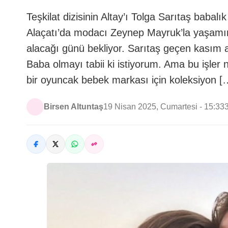
Teşkilat dizisinin Altay’ı Tolga Sarıtaş bab
Alaçatı’da modacı Zeynep Mayruk’la yaşamını
alacağı günü bekliyor. Sarıtaş geçen kasım ay
Baba olmayı tabii ki istiyorum. Ama bu işle
bir oyuncak bebek markası için koleksiyon [
Birsen Altuntaş
19 Nisan 2025, Cumartesi - 15:33