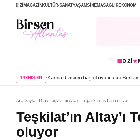
DİZİ
MAGAZİN
KÜLTÜR-SANAT
YAŞAM
SİNEMA
SAĞLIK
EKONOMİ
☰
▣
DİZİ
★
eni oyuncu
•
Karma dizisinin başrol oyuncuları Serkan Dağlı ve An
TRENDLER
Ana Sayfa › Dizi › Teşkilat’ın Altay’ı Tolga Sarıtaş baba oluyor
Teşkilat’ın Altay’ı 
oluyor