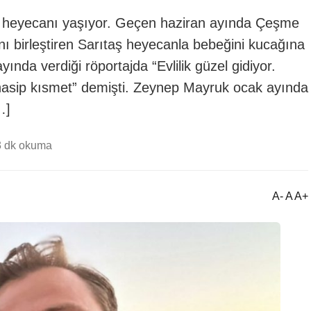
alık heyecanı yaşıyor. Geçen haziran ayında Çeşme
 birleştiren Sarıtaş heyecanla bebeğini kucağına
ında verdiği röportajda “Evlilik güzel gidiyor.
r nasip kısmet” demişti. Zeynep Mayruk ocak ayında
…]
3 dk okuma
A- A A+