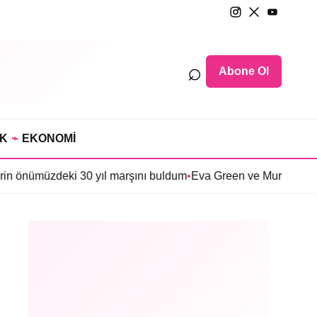
⌕
Abone Ol
IK
⌁
EKONOMİ
deki 30 yıl marşını buldum
•
Eva Green ve Murat Yıldırım’lı ‘The 