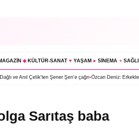
MAGAZİN
◆
KÜLTÜR-SANAT
♥
YAŞAM
▸
SİNEMA
+
SAĞL
ıl Çelik’ten Şener Şen’e çağrı
•
Özcan Deniz: Erkeklerin önümüz
Tolga Sarıtaş baba