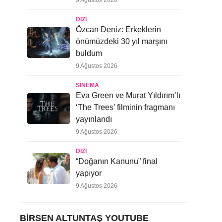
9 Ağustos 2026
DIZI
Özcan Deniz: Erkeklerin
önümüzdeki 30 yıl marşını
buldum
9 Ağustos 2026
SINEMA
Eva Green ve Murat Yıldırım’lı
‘The Trees’ filminin fragmanı
yayınlandı
9 Ağustos 2026
DIZI
“Doğanın Kanunu” final
yapıyor
9 Ağustos 2026
BIRSEN ALTUNTAŞ YOUTUBE