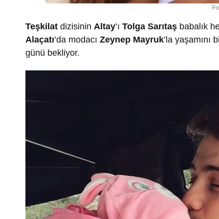
Fo
Teşkilat
dizisinin
Altay
’ı
Tolga Sarıtaş
babalık he
Alaçatı
’da modacı
Zeynep Mayruk
’la yaşamını b
günü bekliyor.