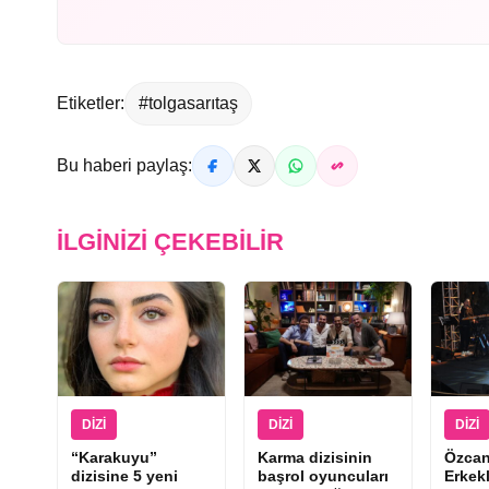
Etiketler:
#tolgasarıtaş
Bu haberi paylaş:
İLGINIZI ÇEKEBILIR
DIZI
DIZI
DIZI
“Karakuyu”
Karma dizisinin
Özcan
dizisine 5 yeni
başrol oyuncuları
Erkek