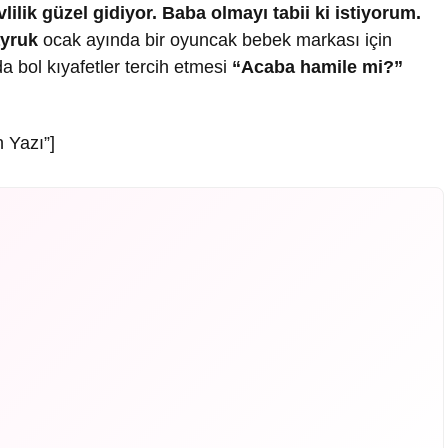
vlilik güzel gidiyor. Baba olmayı tabii ki istiyorum.
yruk
ocak ayında bir oyuncak bebek markası için
a bol kıyafetler tercih etmesi
“Acaba hamile mi?”
 Yazı”]