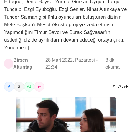
Ertuğrul, Deniz Baysal Yurtcu, Gürkan Uygun, Turgut
Tunçalp, Ezgi Eyüboğlu, Ezgi Şenler, Nihat Altınkaya ve
Tuncer Salman gibi ünlü oyuncuları buluşturan dizinin
Mete Başkan’ı Mesut Akusta projeye veda etmişti.
Yapımcılığını Timur Savcı ve Burak Sağyaşar’ın
üstlediği dizide ayrılıkların devam edeceği ortaya çıktı.
Yönetmen […]
Birsen
28 Mart 2022, Pazartesi -
3 dk
Altuntaş
22:34
okuma
A- A A+