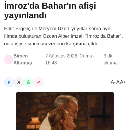
İmroz'da Bahar'ın afişi
yayınlandı
Halit Ergenç ile Meryem Uzerli'yi yıllar sonra aynı
filmde buluşturan Özcan Alper imzalı “İmroz'da Bahar”,
ön afişiyle sinemaseverlerin karşısına çıktı.
Birsen
7 Ağustos 2026, Cuma -
3 dk
Altuntaş
16:48
okuma
A- A A+