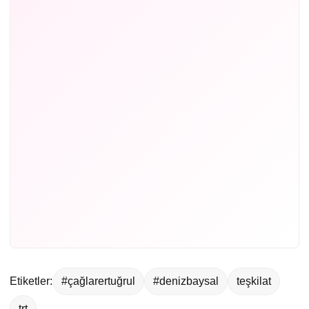
Etiketler:
#çağlarertuğrul
#denizbaysal
teşkilat
trt