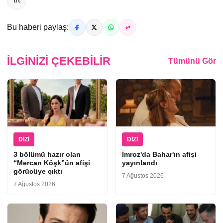
Bu haberi paylaş:
İLGINIZI ÇEKEBILIR
Tümünü Gör
DIZI
DIZI
3 bölümü hazır olan
İmroz'da Bahar'ın afişi
“Mercan Köşk”ün afişi
yayınlandı
görücüye çıktı
7 Ağustos 2026
7 Ağustos 2026