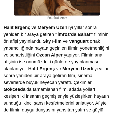
Fotoğraf: Arşiv
Halit Ergenç
ve
Meryem Uzerli
‘yi yıllar sonra
yeniden bir araya getiren
“İmroz’da Bahar”
filminin
ön afişi yayınlandı.
Sky Film
ve
Vanguart
ortak
yapımcılığında hayata geçirilen filmin yönetmenliğini
ve senaristliğini
Özcan Alper
yapıyor. Filmin ana
afişinin ise önümüzdeki günlerde yayınlanması
planlanıyor.
Halit Ergenç
ve
Meryem Uzerli
‘yi yıllar
sonra yeniden bir araya getiren film, sinema
severlerde büyük heyecan yarattı. Çekimleri
Gökçeada
‘da tamamlanan film, adada yolları
kesişen iki insanın geçmişleriyle yüzleşirken hayatın
sunduğu ikinci şansı keşfetmelerini anlatıyor. Afişte
de filmin duygu dünyasını yansıtan yalın ve güçlü