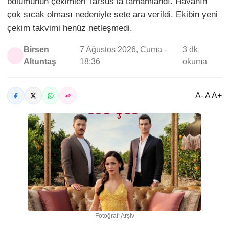
bölümünün çekimleri Tarsus’ta tamamlandı. Havanın
çok sıcak olması nedeniyle sete ara verildi. Ekibin yeni
çekim takvimi henüz netleşmedi.
Birsen
7 Ağustos 2026, Cuma -
3 dk
Altuntaş
18:36
okuma
A- A A+
Fotoğraf: Arşiv