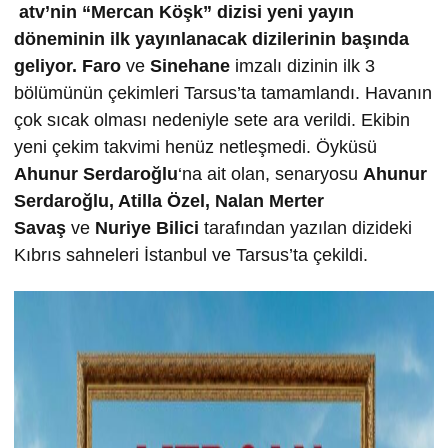
atv’nin “Mercan Köşk” dizisi yeni yayın
döneminin ilk yayınlanacak dizilerinin başında
geliyor.
Faro
ve
Sinehane
imzalı dizinin ilk 3
bölümünün çekimleri Tarsus’ta tamamlandı. Havanın
çok sıcak olması nedeniyle sete ara verildi. Ekibin
yeni çekim takvimi henüz netleşmedi. Öyküsü
Ahunur Serdaro
ğ
lu
‘na ait olan, senaryosu
Ahunur
Serdaro
ğ
lu, Atilla Özel, Nalan Merter
Sava
ş
ve
Nuriye Bilici
tarafından yazılan dizideki
Kıbrıs sahneleri İstanbul ve Tarsus’ta çekildi.