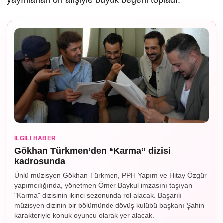
yayınlanan ön afişiyle büyük beğeni topladı.
İLGILI HABER
Gökhan Türkmen’den “Karma” dizisi
kadrosunda
Ünlü müzisyen Gökhan Türkmen, PPH Yapım ve Hitay Özgür
yapımcılığında, yönetmen Ömer Baykul imzasını taşıyan
"Karma" dizisinin ikinci sezonunda rol alacak. Başarılı
müzisyen dizinin bir bölümünde dövüş kulübü başkanı Şahin
karakteriyle konuk oyuncu olarak yer alacak.