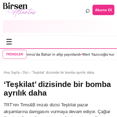
⌕
Abone Ol
☰
•
da Bahar’ın afişi yayınlandı
Mert Yazıcıoğlu’nun Aras dizisi ilkbahara er
TRENDLER
Ana Sayfa › Dizi › ‘Teşkilat’ dizisinde bir bomba ayrılık daha
‘Teşkilat’ dizisinde bir bomba
ayrılık daha
TRT’nin Tims&B imzalı dizisi Teşkilat pazar
akşamlarına damgasını vurmaya devam ediyor. Çağlar