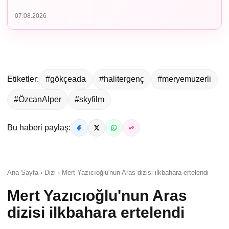
07.08.2026
Etiketler:
#gökçeada
#halitergenç
#meryemuzerli
#ÖzcanAlper
#skyfilm
Bu haberi paylaş:
Ana Sayfa › Dizi › Mert Yazıcıoğlu'nun Aras dizisi ilkbahara ertelendi
Mert Yazıcıoğlu'nun Aras
dizisi ilkbahara ertelendi