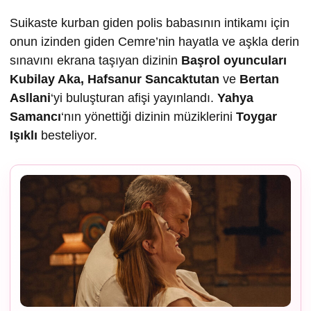
Suikaste kurban giden polis babasının intikamı için
onun izinden giden Cemre’nin hayatla ve aşkla derin
sınavını ekrana taşıyan dizinin
Ba
şrol oyuncuları
Kubilay Aka, Hafsanur Sancaktutan
ve
Bertan
Asllani
‘yi buluşturan afişi yayınlandı.
Yahya
Samancı
‘nın yönettiği dizinin müziklerini
Toygar
I
ş
ıklı
besteliyor.