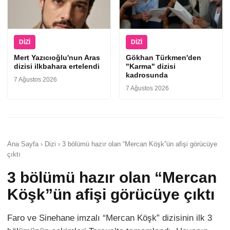
DIZI
DIZI
Mert Yazıcıoğlu'nun Aras
Gökhan Türkmen'den
dizisi ilkbahara ertelendi
"Karma" dizisi
kadrosunda
7 Ağustos 2026
7 Ağustos 2026
Ana Sayfa › Dizi › 3 bölümü hazır olan “Mercan Köşk”ün afişi görücüye
çıktı
3 bölümü hazır olan “Mercan
Köşk”ün afişi görücüye çıktı
Faro ve Sinehane imzalı “Mercan Köşk” dizisinin ilk 3