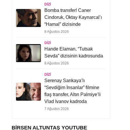
DIZI
Bomba transfer! Caner
Cindoruk, Oktay Kaynarcal’ı
“Hamal” dizisinde
8 Ağustos 2026
DIZI
Hande Elaman, “Tutsak
Sevda” dizisinin kadrosunda
8 Ağustos 2026
DIZI
Serenay Sarıkaya’lı
“Sevdiğim İnsanlar” filmine
flaş transfer, Altın Palmiye’li
Vlad Ivanov kadroda
7 Ağustos 2026
BIRSEN ALTUNTAŞ YOUTUBE