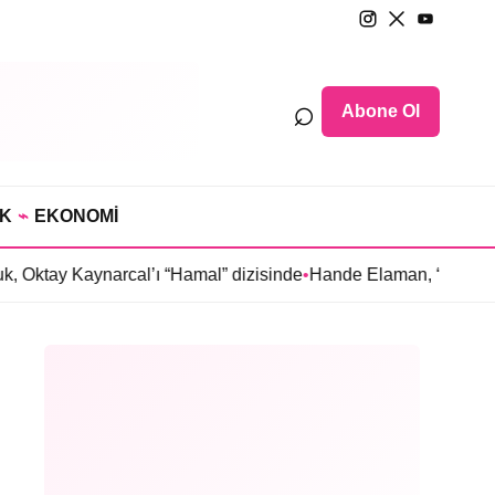
⌕
Abone Ol
IK
⌁
EKONOMİ
ynarcal’ı “Hamal” dizisinde
•
Hande Elaman, “Tutsak Sevda” diz