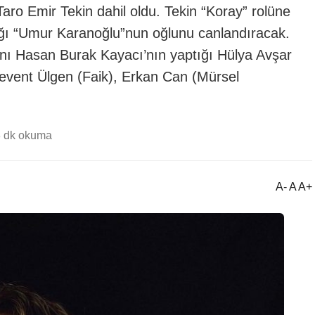
e Taro Emir Tekin dahil oldu. Tekin “Koray” rolüne
ğı “Umur Karanoğlu”nun oğlunu canlandıracak.
asan Burak Kayacı’nın yaptığı Hülya Avşar
Levent Ülgen (Faik), Erkan Can (Mürsel
3 dk okuma
A- A A+