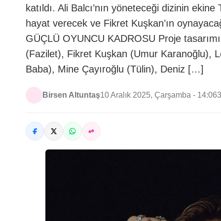
katıldı. Ali Balcı’nın yöneteceği dizinin ekin
hayat verecek ve Fikret Kuşkan’ın oynayaca
GÜÇLÜ OYUNCU KADROSU Proje tasarımını H
(Fazilet), Fikret Kuşkan (Umur Karanoğlu), 
Baba), Mine Çayıroğlu (Tülin), Deniz […]
Birsen Altuntaş
10 Aralık 2025, Çarşamba - 14:06