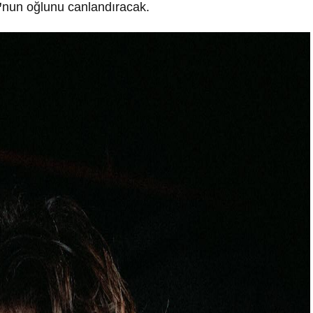
”
nun oğlunu canlandıracak.