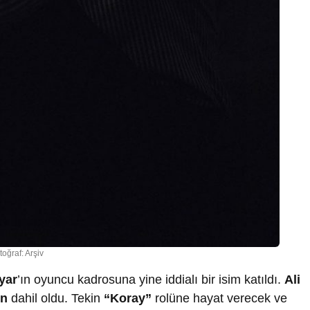
toğraf: Arşiv
iyar
’ın oyuncu kadrosuna yine iddialı bir isim katıldı.
Ali
in
dahil oldu. Tekin
“Koray”
rolüne hayat verecek ve