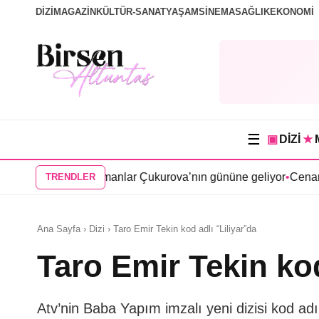
DİZİ
MAGAZİN
KÜLTÜR-SANAT
YAŞAM
SİNEMA
SAĞLIK
EKONOMİ
☰
▣
DİZİ
★
isi Bir Zamanlar Çukurova’nın gününe geliyor
•
Cenan Çamyurdu
TRENDLER
Ana Sayfa › Dizi › Taro Emir Tekin kod adlı “Liliyar”da
Taro Emir Tekin kod
Atv’nin Baba Yapım imzalı yeni dizisi kod adı 