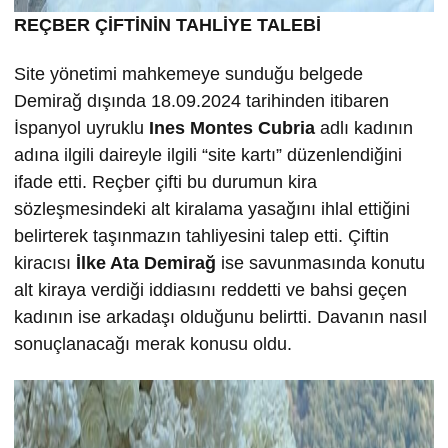
REÇBER ÇİFTİNİN TAHLİYE TALEBİ
Site yönetimi mahkemeye sunduğu belgede
Demirağ dışında 18.09.2024 tarihinden itibaren
İspanyol uyruklu
Ines Montes Cubria
adlı kadının
adına ilgili daireyle ilgili “site kartı” düzenlendiğini
ifade etti. Reçber çifti bu durumun kira
sözleşmesindeki alt kiralama yasağını ihlal ettiğini
belirterek taşınmazın tahliyesini talep etti. Çiftin
kiracısı
İlke
Ata Demira
ğ
ise savunmasında konutu
alt kiraya verdiği iddiasını reddetti ve bahsi geçen
kadının ise arkadaşı olduğunu belirtti. Davanın nasıl
sonuçlanacağı merak konusu oldu.