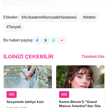
Etiketler:
#AcıbademAltunizadeHastanesi
#doktor
#Tanyeli
Bu haberi paylaş:
İLGINIZI ÇEKEBILIR
Tümünü Gör
DIZI
DIZI
Sosyetede tahliye krizi
Kerem Bürsin’li “Grand
Maison İstanbul”dan Sıla