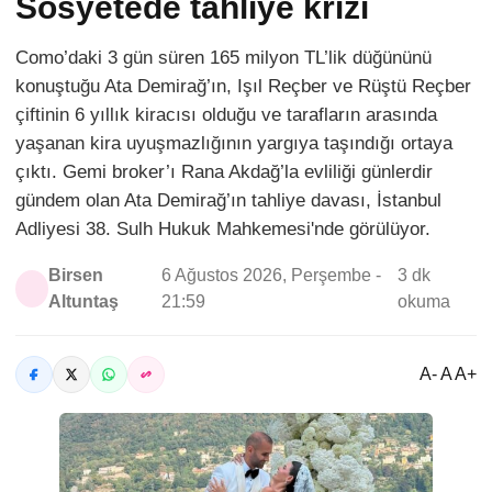
Sosyetede tahliye krizi
Como’daki 3 gün süren 165 milyon TL’lik düğününü
konuştuğu Ata Demirağ’ın, Işıl Reçber ve Rüştü Reçber
çiftinin 6 yıllık kiracısı olduğu ve tarafların arasında
yaşanan kira uyuşmazlığının yargıya taşındığı ortaya
çıktı. Gemi broker’ı Rana Akdağ’la evliliği günlerdir
gündem olan Ata Demirağ’ın tahliye davası, İstanbul
Adliyesi 38. Sulh Hukuk Mahkemesi'nde görülüyor.
Birsen
6 Ağustos 2026, Perşembe -
3 dk
Altuntaş
21:59
okuma
A- A A+