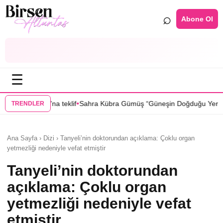
⌕
Abone Ol
☰
•
ra Kübra Gümüş “Güneşin Doğduğu Yer” dizisinde
Selin Türkmen “Karm
TRENDLER
Ana Sayfa › Dizi › Tanyeli’nin doktorundan açıklama: Çoklu organ
yetmezliği nedeniyle vefat etmiştir
Tanyeli’nin doktorundan
açıklama: Çoklu organ
yetmezliği nedeniyle vefat
etmiştir