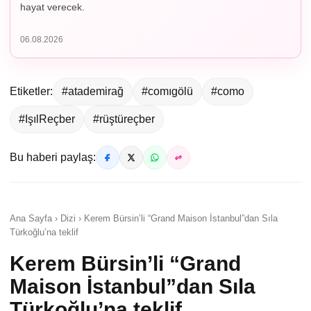
hayat verecek.
06.08.2026
Etiketler:
#atademirağ
#comıgölü
#como
#IşılReçber
#rüştüreçber
Bu haberi paylaş:
Ana Sayfa › Dizi › Kerem Bürsin’li “Grand Maison İstanbul”dan Sıla
Türkoğlu’na teklif
Kerem Bürsin’li “Grand
Maison İstanbul”dan Sıla
Türkoğlu’na teklif