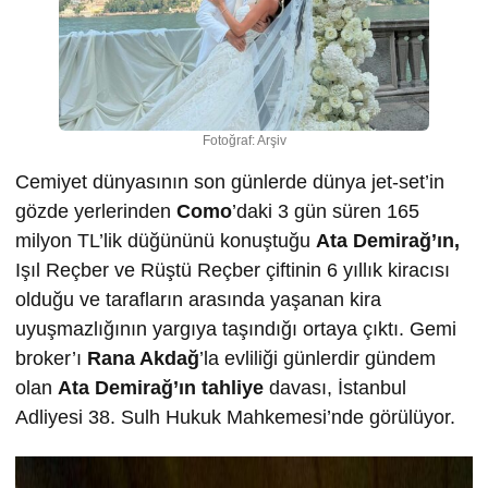
Fotoğraf: Arşiv
Cemiyet dünyasının son günlerde dünya jet-set’in
gözde yerlerinden
Como
’daki 3 gün süren 165
milyon TL’lik düğününü konuştuğu
Ata Demirağ’ın,
Işıl Reçber ve Rüştü Reçber çiftinin 6 yıllık kiracısı
olduğu ve tarafların arasında yaşanan kira
uyuşmazlığının yargıya taşındığı ortaya çıktı. Gemi
broker’ı
Rana Akdağ
’la evliliği günlerdir gündem
olan
Ata Demirağ’ın tahliye
davası, İstanbul
Adliyesi 38. Sulh Hukuk Mahkemesi’nde görülüyor.