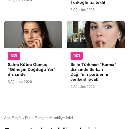
6 Ağustos 2026
Türkoğlu’na teklif
6 Ağustos 2026
DIZI
DIZI
Sahra Kübra Gümüş
Selin Türkmen “Karma”
“Güneşin Doğduğu Yer”
dizisinde Serkan
dizisinde
Dağlı’nın partnerini
canlandıracak
6 Ağustos 2026
6 Ağustos 2026
Ana Sayfa › Dizi › Sosyetede tahliye krizi