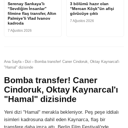
Serenay Sarıkaya’lı
3 bölümü hazır olan
“Sevdiğim İnsanlar”
“Mercan Köşk”ün afişi
filmine flaş transfer, Altın
görücüye çıktı
Palmiye’li Vlad Ivanov
7 Ağustos 2026
kadroda
7 Ağustos 2026
Ana Sayfa › Dizi › Bomba transfer! Caner Cindoruk, Oktay Kaynarcal'ı
"Hamal" dizisinde
Bomba transfer! Caner
Cindoruk, Oktay Kaynarcal'ı
"Hamal" dizisinde
Yeni dizi "Hamal" merakla bekleniyor. Peş peşe iddialı
isimleri kadrosuna dahil eden Kaynarca, flaş bir
transfere daha imza attı. Berlin Film Festivali'nde