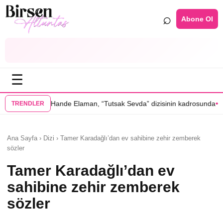
⌕
Abone Ol
☰
•
 Elaman, “Tutsak Sevda” dizisinin kadrosunda
Serenay Sarıkaya’lı “Se
TRENDLER
Ana Sayfa › Dizi › Tamer Karadağlı’dan ev sahibine zehir zemberek
sözler
Tamer Karadağlı’dan ev
sahibine zehir zemberek
sözler