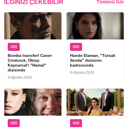
İLGINIZI ÇEKEBILIR
Tümünü Gör
DIZI
DIZI
Bomba transfer! Caner
Hande Elaman, "Tutsak
Cindoruk, Oktay
Sevda" dizisinin
Kaynarcal'ı "Hamal"
kadrosunda
dizisinde
8 Ağustos 2026
8 Ağustos 2026
DIZI
DIZI