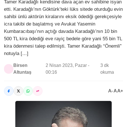
Tamer Karadağlı kendisine dava açan ev sahibine isyan
etti. Karadağlı’nın Göktürk’teki lüks sitede oturduğu evin
sahibi ünlü aktörün kiralarını eksik ödediği gerekçesiyle
icra takibi de başlatmış ve Avukat Yasemin
Kumbaracıbaşı’nın açtığı davada Karadağlı’nın 10 bin
500 TL kira ödediği eve rayiç bedele göre yani 55 bin TL
kira ödenmesi talep edilmişti. Tamer Karadağlı “Önemli”
notuyla […]
Birsen
2 Nisan 2023, Pazar -
3 dk
Altuntaş
00:16
okuma
A- A A+