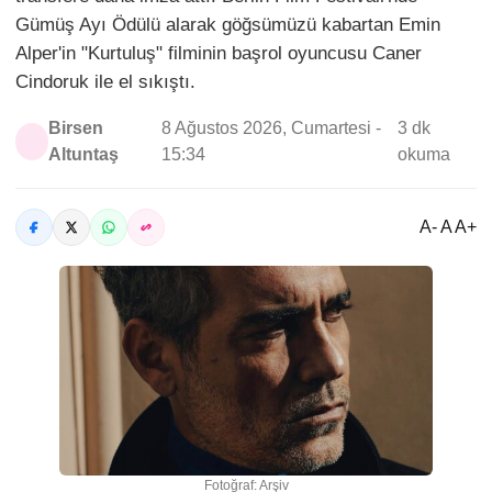
Gümüş Ayı Ödülü alarak göğsümüzü kabartan Emin
Alper'in "Kurtuluş" filminin başrol oyuncusu Caner
Cindoruk ile el sıkıştı.
Birsen
8 Ağustos 2026, Cumartesi -
3 dk
Altuntaş
15:34
okuma
A- A A+
Fotoğraf: Arşiv