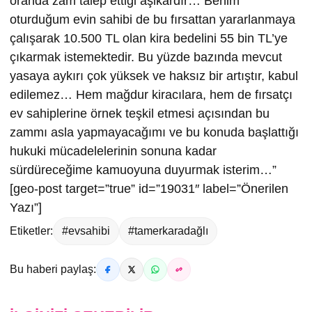
oranda zam talep ettiği aşikardır… Benim
oturduğum evin sahibi de bu fırsattan yararlanmaya
çalışarak 10.500 TL olan kira bedelini 55 bin TL’ye
çıkarmak istemektedir. Bu yüzde bazında mevcut
yasaya aykırı çok yüksek ve haksız bir artıştır, kabul
edilemez… Hem mağdur kiracılara, hem de fırsatçı
ev sahiplerine örnek teşkil etmesi açısından bu
zammı asla yapmayacağımı ve bu konuda başlattığı
hukuki mücadelelerinin sonuna kadar
sürdüreceğime kamuoyuna duyurmak isterim…”
[geo-post target=”true” id=”19031″ label=”Önerilen
Yazı”]
Etiketler:
#evsahibi
#tamerkaradağlı
Bu haberi paylaş: