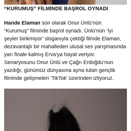
“KURUMU
Ş” FİLMİND
E BA
ŞROL OYNADI
Hande Elaman
son olarak Onur Ünlü’nün
“Kurumuş” filminde başrol oynadı. Ünlü’nün ‘İyi
şeyler birikmiyor’ sloganıyla çektiği filmde Elaman,
dezavantajlı bir mahalleden ulusal ses yarışmasında
yarı finale kalmış Erva’ya hayat veriyor.
Senaryosunu Onur Ünlü ve Çağrı Erdoğdu’nun
yazdığı, günümüz dünyasına ayna tutan gençlik
filminde gelişmeleri ‘TikTok’ üzerinden izliyoruz.