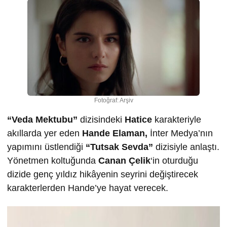
Fotoğraf: Arşiv
“Veda Mektubu”
dizisindeki
Hatice
karakteriyle
akıllarda yer eden
Hande Elaman,
İnter Medya’nın
yapımını üstlendiği
“Tutsak Sevda”
dizisiyle anlaştı.
Yönetmen koltuğunda
Canan Çelik
‘in oturduğu
dizide genç yıldız hikâyenin seyrini değiştirecek
karakterlerden Hande’ye hayat verecek.