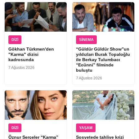
DIZI
SINEMA
Gökhan Türkmen'den
“Güldür Güldür Show”un
"Karma" dizisi
yıldızları Burak Topaloğlu
kadrosunda
ile Berkay Tulumbacı
“Ecünni” filminde
7 Ağustos 2026
buluştu
7 Ağustos 2026
DIZI
YAŞAM
Öznur Serçeler “Karma”
Sosyetede tahliye krizi