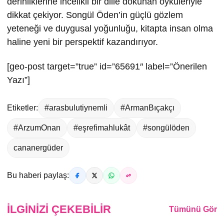
derinliklerine incelikli bir dille dokunan öyküleriyle
dikkat çekiyor. Songül Öden’in güçlü gözlem
yeteneği ve duygusal yoğunluğu, kitapta insan olma
haline yeni bir perspektif kazandırıyor.
[geo-post target=”true” id=”65691″ label=”Önerilen
Yazı”]
Etiketler:
#arasbulutiynemli
#ArmanBıçakçı
#ArzumOnan
#eşrefimahlukât
#songülöden
cananergüder
Bu haberi paylaş:
İLGINIZI ÇEKEBILIR
Tümünü Gör