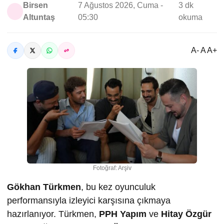
Birsen
7 Ağustos 2026, Cuma -
3 dk
Altuntaş
05:30
okuma
A- A A+
Fotoğraf: Arşiv
Gökhan Türkmen
, bu kez oyunculuk
performansıyla izleyici karşısına çıkmaya
hazırlanıyor. Türkmen,
PPH Yapım
ve
Hitay Özgür