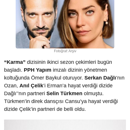
Fotoğraf: Arşiv
“Karma”
dizisinin ikinci sezon çekimleri bugün
başladı.
PPH Yapım
imzalı dizinin yönetmen
koltuğunda Ömer Baykul oturuyor.
Serkan Dağlı
’nın
Ozan,
Anıl Çelik
’i Erman’a hayat verdiği dizide
Dağlı’’nın partneri
Selin Türkmen
olmuştu.
Türkmen’in direk dansçısı Cansu’ya hayat verdiği
dizide Çelik’in partneri de belli oldu.