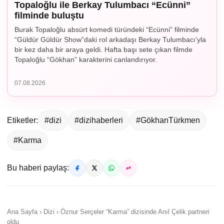
Topaloğlu ile Berkay Tulumbacı “Ecünni”
filminde buluştu
Burak Topaloğlu absürt komedi türündeki “Ecünni” filminde
“Güldür Güldür Show”daki rol arkadaşı Berkay Tulumbacı’yla
bir kez daha bir araya geldi. Hafta başı sete çıkan filmde
Topaloğlu “Gökhan” karakterini canlandırıyor.
07.08.2026
Etiketler:
#dizi
#dizihaberleri
#GökhanTürkmen
#Karma
Bu haberi paylaş:
Ana Sayfa › Dizi › Öznur Serçeler “Karma” dizisinde Anıl Çelik partneri
oldu