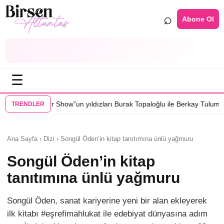
⌕
Abone Ol
☰
”un yıldızları Burak Topaloğlu ile Berkay Tulumbacı “Ecünni” filminde 
TRENDLER
Ana Sayfa › Dizi › Songül Öden’in kitap tanıtımına ünlü yağmuru
Songül Öden’in kitap
tanıtımına ünlü yağmuru
Songül Öden, sanat kariyerine yeni bir alan ekleyerek
ilk kitabı #eşrefimahlukat ile edebiyat dünyasına adım