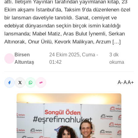
attı. İletişim Yayınları tarafından yayımlanan kitap, 23
Ekim akşamı İstanbul’da, Taksim 9’da düzenlenen özel
bir lansman davetiyle tanıtıldı. Sanat, cemiyet ve
edebiyat dünyasından seçkin birçok ismin katıldığı
lansmanda; Mabel Matiz, Aras Bulut İynemli, Serkan
Altınorak, Onur Ünlü, Kevork Malikyan, Arzum […]
Birsen
24 Ekim 2025, Cuma -
3 dk
Altuntaş
01:42
okuma
A- A A+