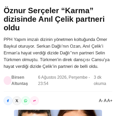
Öznur Serçeler “Karma”
dizisinde Anıl Çelik partneri
oldu
PPH Yapım imzalı dizinin yönetmen koltuğunda Ömer
Baykul oturuyor. Serkan Dağlı’nın Ozan, Anıl Çelik’i
Erman’a hayat verdiği dizide Dağlı’’nın partneri Selin
Türkmen olmuştu. Türkmen’in direk dansçısı Cansu’ya
hayat verdiği dizide Çelik’in partneri de belli oldu.
Birsen
6 Ağustos 2026, Perşembe -
3 dk
Altuntaş
23:54
okuma
A- A A+