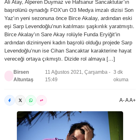
Ali Atay, Alperen Duymaz ve Hafsanur Sancaktutar’ın
başrolünü oynadığı FOX’un O3 Medya imzalı dizisi Son
Yaz’ın yeni sezonuna önce Birce Akalay, ardından eski
eşi Sarp Levendoğlu’nun katılması şaşkınlık yaratmıştı.
Birce Akalay’ın Sare Akay rolüyle Funda Eryiğit’in
ardından dizininyeni kadın başrolü olduğu projede Sarp
Levendoğlu’nun ise Cihan Sancaktar karakterine hayat
vereceği ortaya çıkmıştı. Dizide rol almaya […]
Birsen
11 Ağustos 2021, Çarşamba -
3 dk
Altuntaş
15:49
okuma
A- A A+