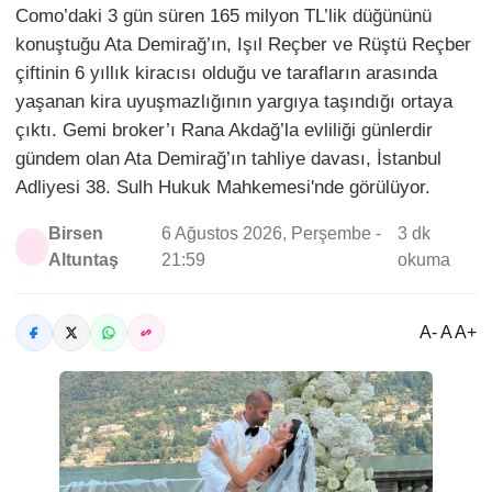
Como’daki 3 gün süren 165 milyon TL’lik düğününü
konuştuğu Ata Demirağ’ın, Işıl Reçber ve Rüştü Reçber
çiftinin 6 yıllık kiracısı olduğu ve tarafların arasında
yaşanan kira uyuşmazlığının yargıya taşındığı ortaya
çıktı. Gemi broker’ı Rana Akdağ’la evliliği günlerdir
gündem olan Ata Demirağ’ın tahliye davası, İstanbul
Adliyesi 38. Sulh Hukuk Mahkemesi'nde görülüyor.
Birsen
6 Ağustos 2026, Perşembe -
3 dk
Altuntaş
21:59
okuma
A- A A+