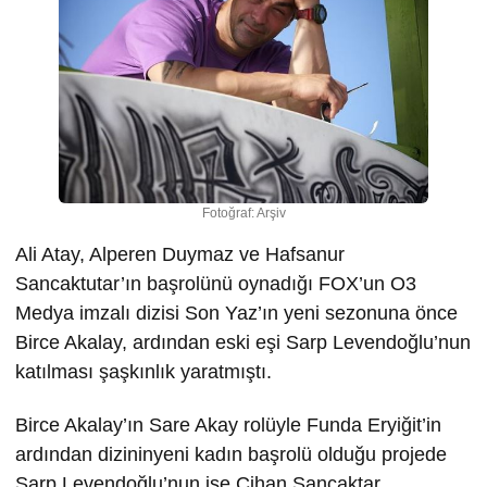
Fotoğraf: Arşiv
Ali Atay, Alperen Duymaz ve Hafsanur
Sancaktutar’ın başrolünü oynadığı FOX’un O3
Medya imzalı dizisi Son Yaz’ın yeni sezonuna önce
Birce Akalay, ardından eski eşi Sarp Levendoğlu’nun
katılması şaşkınlık yaratmıştı.
Birce Akalay’ın Sare Akay rolüyle Funda Eryiğit’in
ardından dizininyeni kadın başrolü olduğu projede
Sarp Levendoğlu’nun ise Cihan Sancaktar