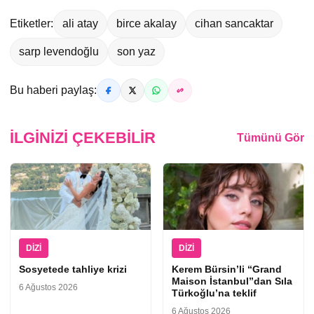
Etiketler:
ali atay
birce akalay
cihan sancaktar
sarp levendoğlu
son yaz
Bu haberi paylaş:
İLGINIZI ÇEKEBILIR
Tümünü Gör
DIZI
DIZI
Sosyetede tahliye krizi
Kerem Bürsin’li “Grand
Maison İstanbul”dan Sıla
6 Ağustos 2026
Türkoğlu’na teklif
6 Ağustos 2026