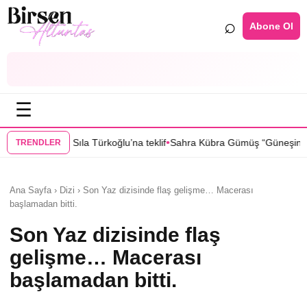
⌕
Abone Ol
☰
•
•
na teklif
Sahra Kübra Gümüş “Güneşin Doğduğu Yer” dizisinde
Selin 
TRENDLER
Ana Sayfa › Dizi › Son Yaz dizisinde flaş gelişme… Macerası
başlamadan bitti.
Son Yaz dizisinde flaş
gelişme… Macerası
başlamadan bitti.