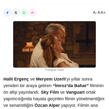
A- A A+
Fotoğraf: Arşiv
Halit Ergenç
ve
Meryem Uzerli
‘yi yıllar sonra
yeniden bir araya getiren
“İmroz’da Bahar”
filminin
ön afişi yayınlandı.
Sky Film
ve
Vanguart
ortak
yapımcılığında hayata geçirilen filmin yönetmenliğini
ve senaristliğini
Özcan Alper
yapıyor. Filmin ana