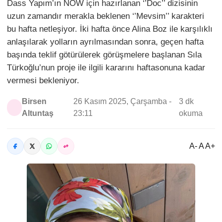
Dass Yapım’ın NOW için hazırlanan ‘’Doc’’ dizisinin
uzun zamandır merakla beklenen ‘’Mevsim’’ karakteri
bu hafta netleşiyor. İki hafta önce Alina Boz ile karşılıklı
anlaşılarak yolların ayrılmasından sonra, geçen hafta
başında teklif götürülerek görüşmelere başlanan Sıla
Türkoğlu’nun proje ile ilgili kararını haftasonuna kadar
vermesi bekleniyor.
Birsen
26 Kasım 2025, Çarşamba -
3 dk
Altuntaş
23:11
okuma
A- A A+