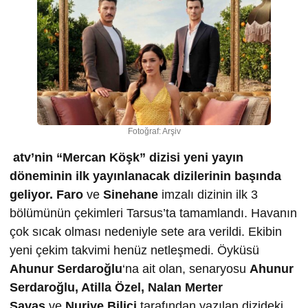
Fotoğraf: Arşiv
atv’nin “Mercan Köşk” dizisi yeni yayın
döneminin ilk yayınlanacak dizilerinin başında
geliyor.
Faro
ve
Sinehane
imzalı dizinin ilk 3
bölümünün çekimleri Tarsus’ta tamamlandı. Havanın
çok sıcak olması nedeniyle sete ara verildi. Ekibin
yeni çekim takvimi henüz netleşmedi. Öyküsü
Ahunur Serdaro
ğ
lu
‘na ait olan, senaryosu
Ahunur
Serdaro
ğ
lu, Atilla Özel, Nalan Merter
Sava
ş
ve
Nuriye Bilici
tarafından yazılan dizideki