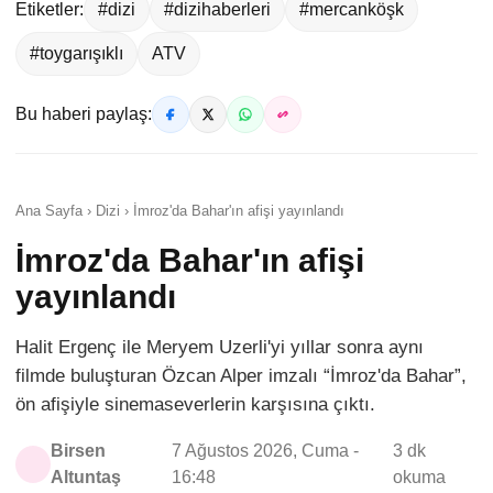
Etiketler:
#dizi
#dizihaberleri
#mercanköşk
#toygarışıklı
ATV
Bu haberi paylaş:
Ana Sayfa › Dizi › İmroz'da Bahar'ın afişi yayınlandı
İmroz'da Bahar'ın afişi
yayınlandı
Halit Ergenç ile Meryem Uzerli'yi yıllar sonra aynı
filmde buluşturan Özcan Alper imzalı “İmroz'da Bahar”,
ön afişiyle sinemaseverlerin karşısına çıktı.
Birsen
7 Ağustos 2026, Cuma -
3 dk
Altuntaş
16:48
okuma