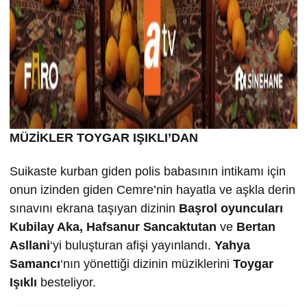
MÜZİKLER TOYGAR IŞIKLI’DAN
Suikaste kurban giden polis babasının intikamı için
onun izinden giden Cemre’nin hayatla ve aşkla derin
sınavını ekrana taşıyan dizinin
Ba
şrol oyuncuları
Kubilay Aka, Hafsanur Sancaktutan
ve
Bertan
Asllani
‘yi buluşturan afişi yayınlandı.
Yahya
Samancı
‘nın yönettiği dizinin müziklerini
Toygar
I
ş
ıklı
besteliyor.