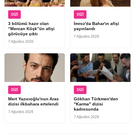
DIZI
DIZI
3 bölümü hazır olan
İmroz'da Bahar'ın afişi
“Mercan Köşk”ün afişi
yayınlandı
görücüye çıktı
7 Ağustos 2026
7 Ağustos 2026
DIZI
DIZI
Mert Yazıcıoğlu'nun Aras
Gökhan Türkmen'den
dizisi ilkbahara ertelendi
"Karma" dizisi
kadrosunda
7 Ağustos 2026
7 Ağustos 2026