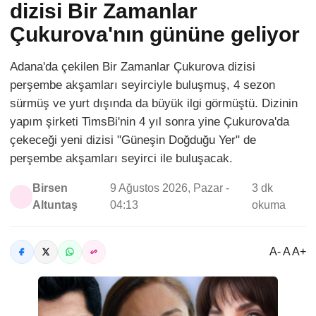
dizisi Bir Zamanlar
Çukurova'nın gününe geliyor
Adana'da çekilen Bir Zamanlar Çukurova dizisi
perşembe akşamları seyirciyle buluşmuş, 4 sezon
sürmüş ve yurt dışında da büyük ilgi görmüştü. Dizinin
yapım şirketi TimsBi'nin 4 yıl sonra yine Çukurova'da
çekeceği yeni dizisi "Güneşin Doğduğu Yer" de
perşembe akşamları seyirci ile buluşacak.
Birsen
9 Ağustos 2026, Pazar -
3 dk
Altuntaş
04:13
okuma
A- A A+