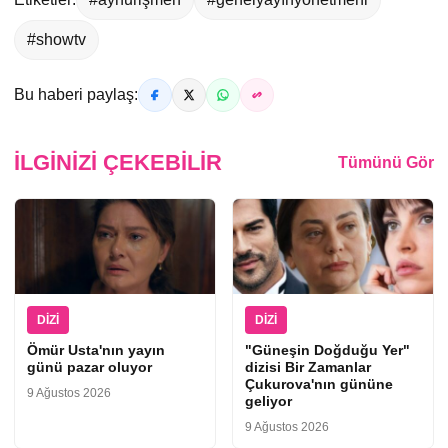
#showtv
Bu haberi paylaş:
İLGINIZI ÇEKEBILIR
Tümünü Gör
DIZI
DIZI
Ömür Usta'nın yayın
"Güneşin Doğduğu Yer"
günü pazar oluyor
dizisi Bir Zamanlar
Çukurova'nın gününe
9 Ağustos 2026
geliyor
9 Ağustos 2026