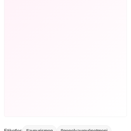
Etiketler:
#aynurişmen
#genelyayınyönetmeni